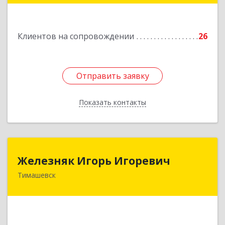
Подробнее
Клиентов на сопровождении
26
Отправить заявку
Отправить заявку
Показать контакты
Назад
Железняк Игорь Игоревич
Железняк Игорь Игоревич
Тимашевск
352700, Краснодарский край, Тимашевский р-н,
Тимашевск г, Смоленская ул, 42
Подробнее