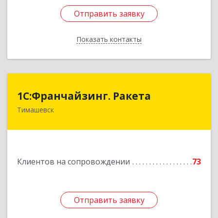
Отправить заявку
Отправить заявку
Показать контакты
Назад
1С:Франчайзинг. Ракета
1С:Франчайзинг. Ракета
Тимашевск
Краснодарский край, Тимашевский р-н,
Медведовская ст-ца, Чайковского ул, дом № 69
Подробнее
Клиентов на сопровождении
73
Отправить заявку
Отправить заявку