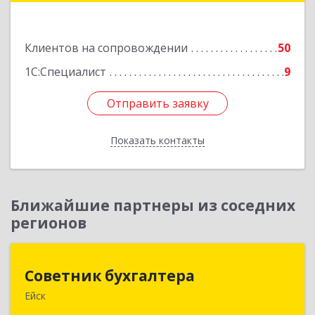
Подробнее
Клиентов на сопровождении
50
1С:Специалист
9
Отправить заявку
Отправить заявку
Показать контакты
Назад
Ближайшие партнеры из соседних
регионов
Советник бухгалтера
Советник бухгалтера
Ейск
353691, Краснодарский край, Ейский р-н, Ейск г,