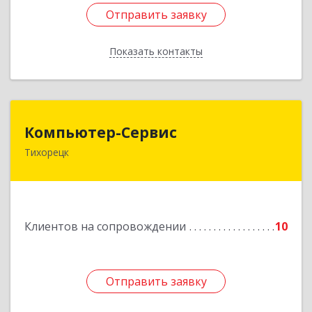
Отправить заявку
Отправить заявку
Показать контакты
Назад
Компьютер-Сервис
Компьютер-Сервис
Тихорецк
352040, Краснодарский край, Павловский р-н,
Павловская ст-ца, Горького ул, дом № 271
Подробнее
Клиентов на сопровождении
10
Отправить заявку
Отправить заявку