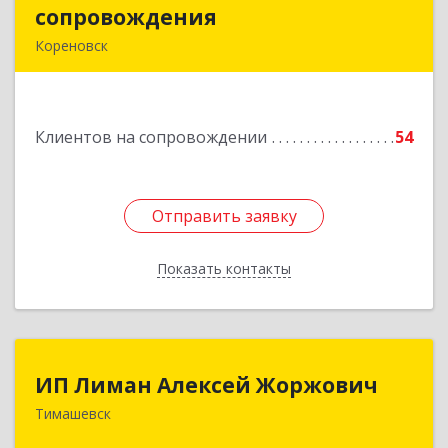
сопровождения
сопровождения
Кореновск
Подробнее
Клиентов на сопровождении
54
Отправить заявку
Отправить заявку
Показать контакты
Назад
ИП Лиман Алексей Жоржович
ИП Лиман Алексей Жоржович
Тимашевск
352731, Краснодарский край, Тимашевский р-н,
Комсомольский п, Мира ул, дом № 76