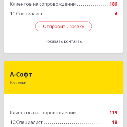
Клиентов на сопровождении
186
1С:Специалист
4
Отправить заявку
Отправить заявку
Показать контакты
Назад
А-Софт
А-Софт
Выселки
353100, Краснодарский край, Выселковский
район, Выселки ст-ца, Степная ул, дом № 1
Подробнее
Клиентов на сопровождении
119
1С:Специалист
18