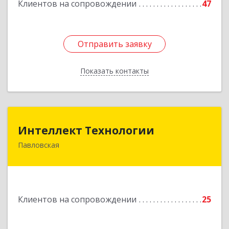
Клиентов на сопровождении
47
Отправить заявку
Отправить заявку
Показать контакты
Назад
Интеллект Технологии
Интеллект Технологии
Павловская
352040, Краснодарский край, Павловский р-н,
Павловская ст-ца, Октябрьская ул, дом № 214
Подробнее
Клиентов на сопровождении
25