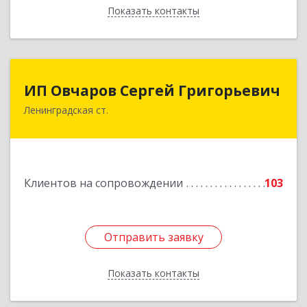
Показать контакты
Назад
ИП Овчаров Сергей Григорьевич
ИП Овчаров Сергей Григорьевич
Ленинградская ст.
353740, Краснодарский край, Ленинградский р-
н, Ленинградская ст-ца, Космонавтов ул, дом
№ 73
Подробнее
Клиентов на сопровождении
103
Отправить заявку
Отправить заявку
Показать контакты
Назад