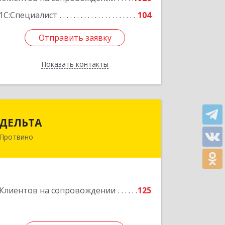
1С:Специалист
104
Отправить заявку
Отправить заявку
Показать контакты
Назад
ДЕЛЬТА
ДЕЛЬТА
Протвино
142281, Московская обл, Протвино г,
Кременковское ш, дом № 9А
Подробнее
Клиентов на сопровождении
125