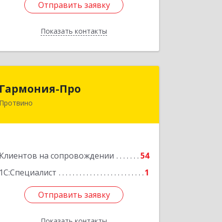
Отправить заявку
Отправить заявку
Показать контакты
Назад
Гармония-Про
Гармония-Про
Протвино
142280, Московская обл, Протвино г,
Ленина ул, дом № 18, кв.198
Подробнее
Клиентов на сопровождении
54
1С:Специалист
1
Отправить заявку
Отправить заявку
Показать контакты
Назад