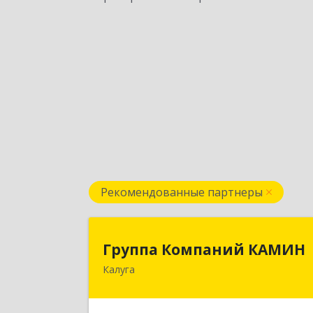
Рекомендованные партнеры
Группа Компаний КАМИ
Группа Компаний КАМИН
Калуга
248023, Калужская обл, Калуга г
Теренинский пер, дом № 6, оф.40