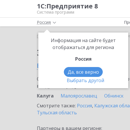
1С:Предприятие 8
Система программ
Россия
Пр
Главная
Сервисы ИТС
Bidzaar
Bidzaar в Калу
Информация на сайте будет
отображаться для региона
Заказать Bidzaar
Россия
в Калуге
Да, все верно
Ознакомьтесь с информационными карт
Выбрать другой
внедрение продукта.
Калуга
Малоярославец
Обнинск
Смотрите также:
Россия
,
Калужская обла
Тульская область
Партнеры в вашем регионе: