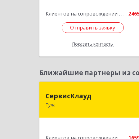
Подробне
Клиентов на сопровождении
246
Отправить заявку
Отправить заявку
Показать контакты
Назад
Ближайшие партнеры из со
СервисКлау
СервисКлауд
Тула
300028, Тульская обл, Тула г, Болдин
ул, дом № 98, оф.54
Подробне
Клиентов на сопровождении
165