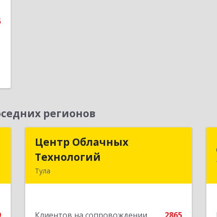
е
5
седних регионов
д
Центр Облачных
Центр Облачных
Технологий
Технологий
а
Тула
5
300000, Тульская обл, г.о. город Тула,
Тула г, Жуковского ул, дом № 58,
е
пом.602
9
Клиентов на сопровождении
2865