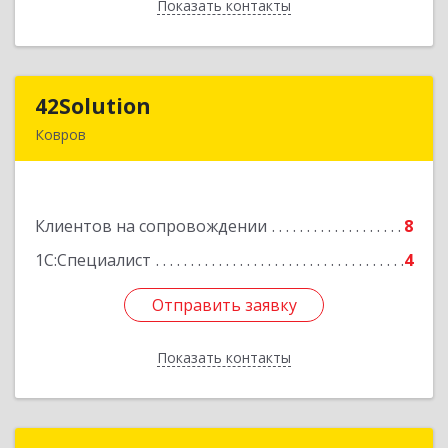
Показать контакты
Назад
42Solution
42Solution
Ковров
601967, Владимирская обл, муниципальный
район Ковровский, сельское поселение
Новосельское, Звёздный (Доброград мкр) б-р,
Клиентов на сопровождении
Здание № 2, этаж 1 ПОМЕЩ. 31
8
1С:Специалист
4
Подробнее
Отправить заявку
Отправить заявку
Показать контакты
Назад