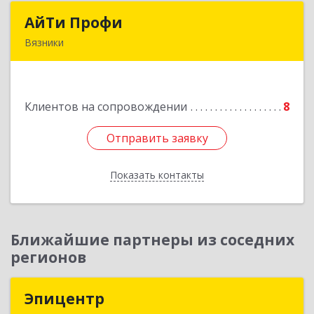
АйТи Профи
АйТи Профи
Вязники
Подробнее
Клиентов на сопровождении
8
Отправить заявку
Отправить заявку
Показать контакты
Назад
Ближайшие партнеры из соседних
регионов
Эпицентр
Эпицентр