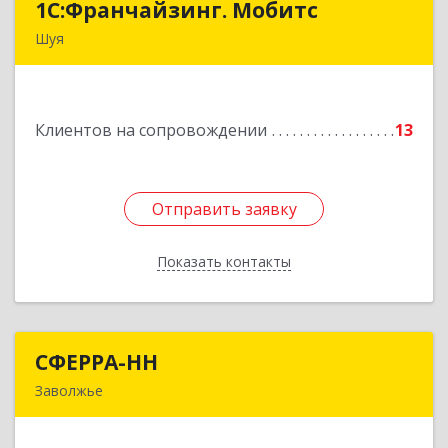
1С:Франчайзинг. Мобитс
1С:Франчайзинг. Мобитс
Шуя
Подробнее
Клиентов на сопровождении
13
Отправить заявку
Отправить заявку
Показать контакты
Назад
СФЕРРА-НН
СФЕРРА-НН
Заволжье
Подробнее