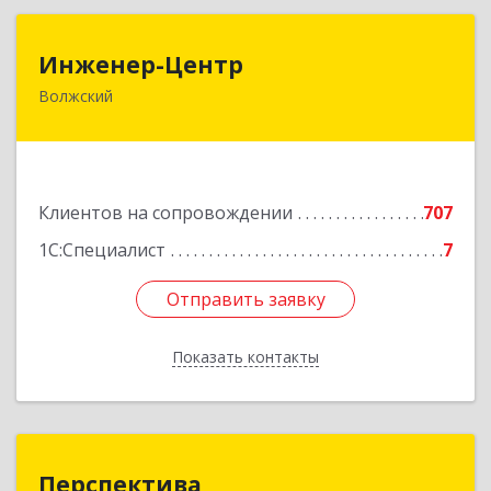
Инженер-Центр
Инженер-Центр
Волжский
404120, Волгоградская обл, Волжский г, им
генерала Карбышева ул, дом № 76
Подробнее
Клиентов на сопровождении
707
1С:Специалист
7
Отправить заявку
Отправить заявку
Показать контакты
Назад
Перспектива
Перспектива