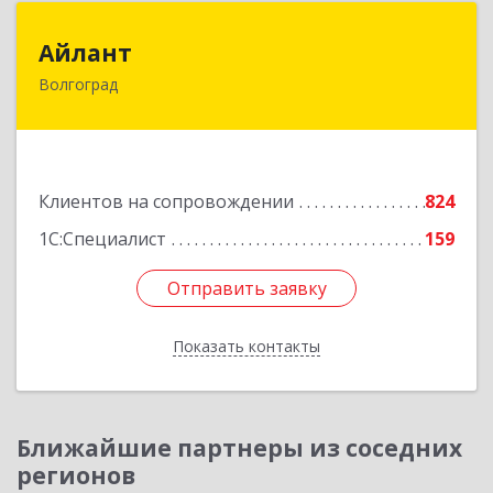
Айлант
Айлант
Волгоград
400001, Волгоградская обл, Волгоград г, им
Канунникова ул, дом № 11А
Подробнее
Клиентов на сопровождении
824
1С:Специалист
159
Отправить заявку
Отправить заявку
Показать контакты
Назад
Ближайшие партнеры из соседних
регионов