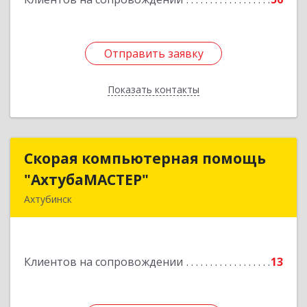
Отправить заявку
Отправить заявку
Показать контакты
Назад
Скорая компьютерная помощь
Скорая компьютерная помощь
"АхтубаМАСТЕР"
"АхтубаМАСТЕР"
Ахтубинск
416506, Астраханская обл, Ахтубинский р-н,
Ахтубинск г, Буденного ул, дом № 7, кв.30
Клиентов на сопровождении
13
Подробнее