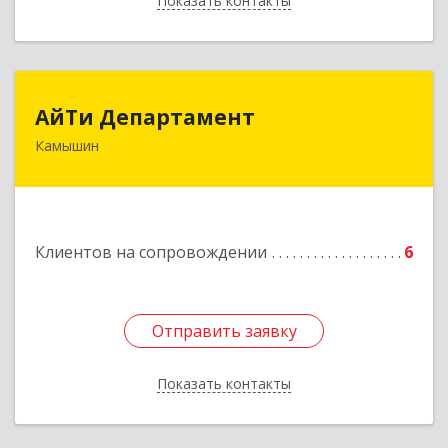
Показать контакты
Назад
АйТи Департамент
АйТи Департамент
Камышин
403882, Волгоградская обл, Камышин г,
Пролетарская ул, дом № 10/1
Подробнее
Клиентов на сопровождении
6
Отправить заявку
Отправить заявку
Показать контакты
Назад