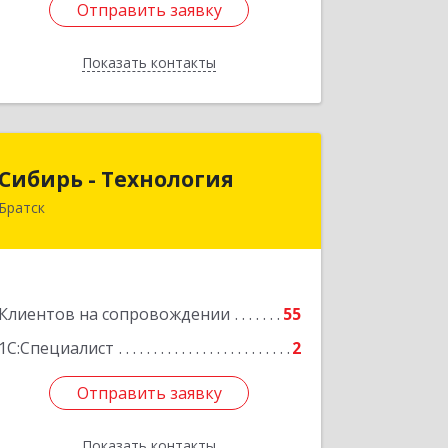
Отправить заявку
Отправить заявку
Показать контакты
Назад
Сибирь - Технология
Сибирь - Технология
Братск
665710, Иркутская обл, Братск г,
Снежная (Центральный ж/р) ул, дом
№ 13
Подробнее
Клиентов на сопровождении
55
1С:Специалист
2
Отправить заявку
Отправить заявку
Показать контакты
Назад