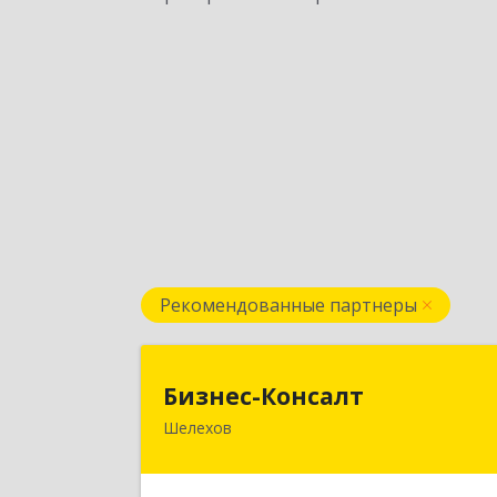
Рекомендованные партнеры
Бизнес-Консал
Бизнес-Консалт
Шелехов
666034, Иркутская обл, Шелехов г
Култукский тракт у