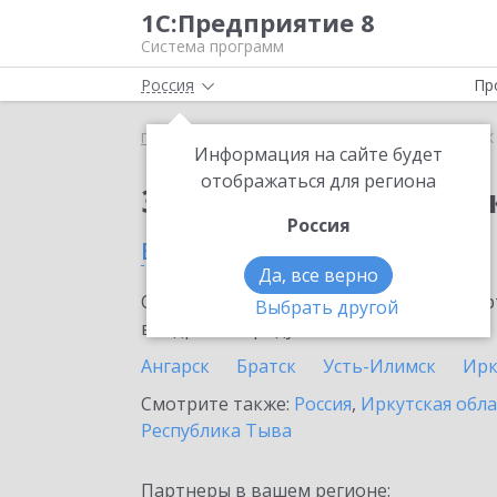
1С:Предприятие 8
Система программ
Россия
Пр
Главная
Сервисы ИТС
1СПАРК Риски
1СПАРК 
Информация на сайте будет
отображаться для региона
Заказать 1СПАРК Рис
Россия
в Шелехове
Да, все верно
Ознакомьтесь с информационными карт
Выбрать другой
внедрение продукта.
Ангарск
Братск
Усть-Илимск
Ирк
Смотрите также:
Россия
,
Иркутская обла
Республика Тыва
Партнеры в вашем регионе: