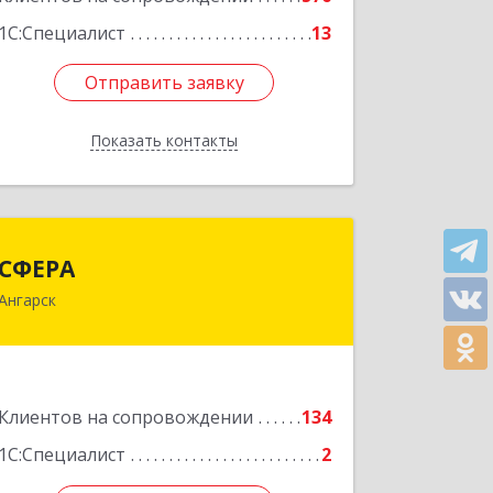
1С:Специалист
13
Отправить заявку
Отправить заявку
Показать контакты
Назад
СФЕРА
СФЕРА
Ангарск
665816, Иркутская обл, Ангарск г, 177-
й кв-л, дом № 6, оф.159
Подробнее
Клиентов на сопровождении
134
1С:Специалист
2