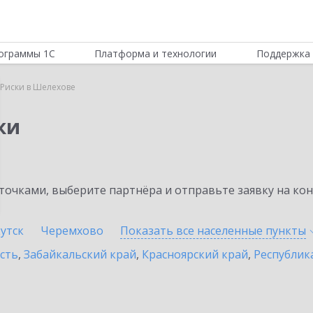
ограммы 1С
Платформа и технологии
Поддержка 
Риски в Шелехове
ки
очками, выберите партнёра и отправьте заявку на ко
утск
Черемхово
Показать все населенные
пункты
сть
,
Забайкальский край
,
Красноярский край
,
Республик