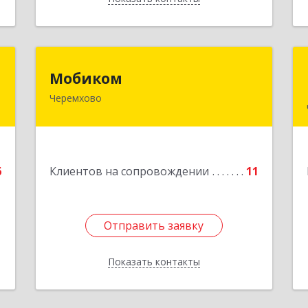
"
Мобиком
Мобиком
Черемхово
,
Подробнее
8
е
6
Клиентов на сопровождении
11
Отправить заявку
Отправить заявку
Показать контакты
Назад