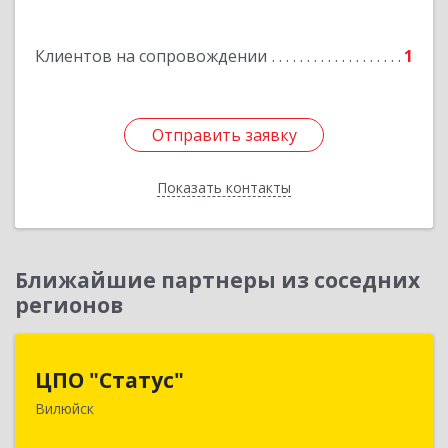
Мирный г, Комсомольская ул, дом № 2, к. А кв.
108
Клиентов на сопровождении
1
Подробнее
Отправить заявку
Отправить заявку
Показать контакты
Назад
Ближайшие партнеры из соседних
регионов
ЦПО "Статус"
ЦПО "Статус"
Вилюйск
677000, Саха /Якутия/ Респ, Якутск г, Ленина пр-
кт, дом № 1, оф.427