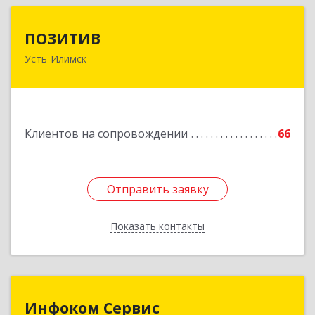
ПОЗИТИВ
ПОЗИТИВ
Усть-Илимск
666679, Иркутская обл, Усть-Илимск г, Дружбы
Народов пр-кт, дом № 12, кв.60
Подробнее
Клиентов на сопровождении
66
Отправить заявку
Отправить заявку
Показать контакты
Назад
Инфоком Сервис
Инфоком Сервис