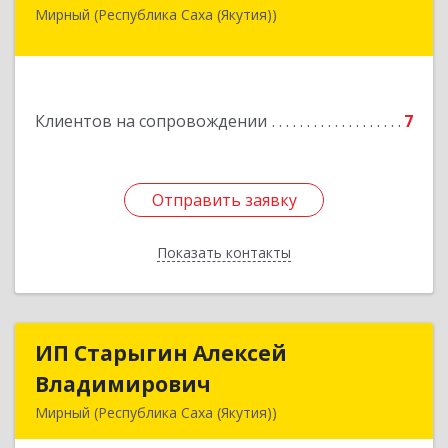
Мирный (Республика Саха (Якутия))
678175, Республика Саха (Якутия), у.
Мирнинский, г. Мирный, ул. Ленина, дом 34,
квартира 5
Подробнее
Клиентов на сопровождении
7
Отправить заявку
Отправить заявку
Показать контакты
Назад
ИП Старыгин Алексей
ИП Старыгин Алексей
Владимирович
Владимирович
Мирный (Республика Саха (Якутия))
678174, Саха /Якутия/ Респ, Мирнинский у,