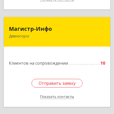
Магистр-Инфо
Магистр-Инфо
Дивногорск
663090 Красноярский край Дивногорск г
Бочкина ул дом № 23
Подробнее
Клиентов на сопровождении
10
Отправить заявку
Отправить заявку
Показать контакты
Назад