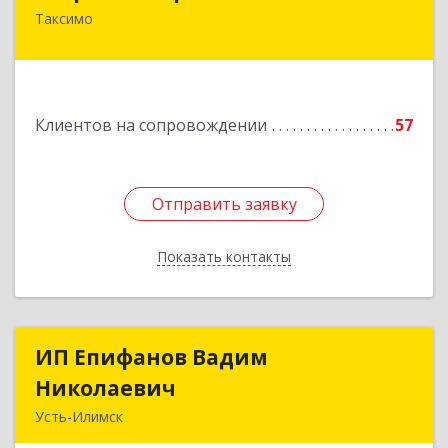
Таксимо
671560, Республика Бурятия, Муйский р-н, пгт.
Таксимо, ул. Железнодорожников, дом 14
Подробнее
Клиентов на сопровождении
57
Отправить заявку
Отправить заявку
Показать контакты
Назад
ИП Епифанов Вадим
ИП Епифанов Вадим
Николаевич
Николаевич
Усть-Илимск
666682, Иркутская обл, Усть-Илимск г,