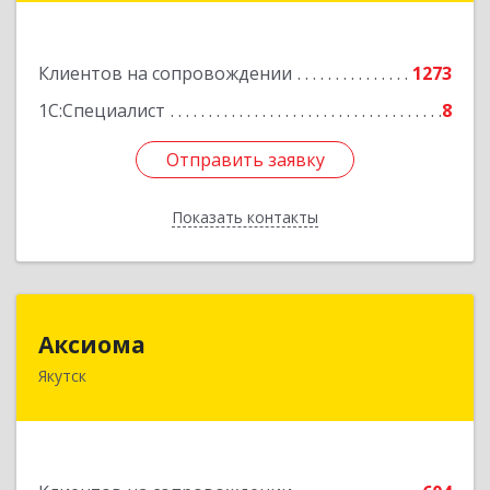
Подробнее
Клиентов на сопровождении
1273
1С:Специалист
8
Отправить заявку
Отправить заявку
Показать контакты
Назад
Аксиома
Аксиома
Якутск
677000, Саха /Якутия/ Респ, Якутск г, Чиряева
ул, дом № 1, кв.19
Подробнее