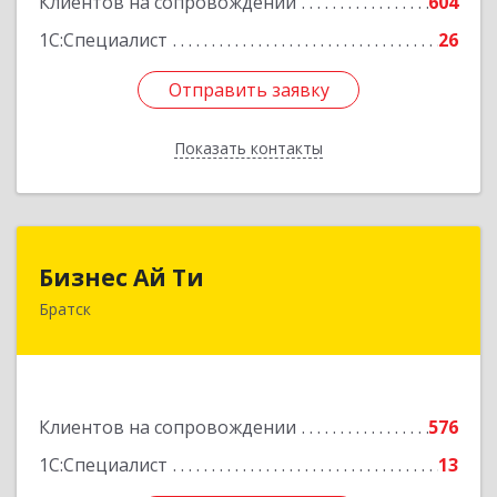
Клиентов на сопровождении
604
1С:Специалист
26
Отправить заявку
Отправить заявку
Показать контакты
Назад
Бизнес Ай Ти
Бизнес Ай Ти
Братск
665717, Иркутская обл, Братск г, Центральный
жилрайон, Мира ул, дом № 27B, оф.14
Подробнее
Клиентов на сопровождении
576
1С:Специалист
13