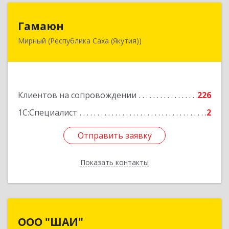
Гамаюн
Гамаюн
Мирный (Республика Саха (Якутия))
678170, Саха /Якутия/ Респ, Мирнинский у,
Мирный г, Ленинградский пр-кт, дом № 48,
корпус а
Подробнее
Клиентов на сопровождении
226
1С:Специалист
2
Отправить заявку
Отправить заявку
Показать контакты
Назад
ООО "ШАИ"
ООО "ШАИ"