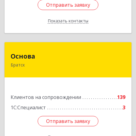
Отправить заявку
Отправить заявку
Показать контакты
Назад
Основа
Основа
Братск
665700, Иркутская обл, Братск г, Ленина
(Центральный ж/р) пр-кт, дом № 6, оф.1001
Подробнее
Клиентов на сопровождении
139
1С:Специалист
3
Отправить заявку
Отправить заявку