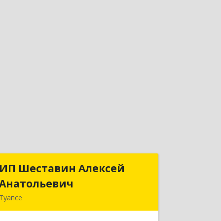
ИП Шеставин Алексей
ИП Шеставин Алексей
Анатольевич
Анатольевич
Туапсе
352800, Краснодарский край,
Туапсинский р-н, Туапсе г, Красных