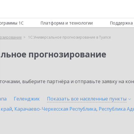
ограммы 1С
Платформа и технологии
Поддержка 
нозирование
1С:Универсальное прогнозирование в Туапсе
альное прогнозирование
очками, выберите партнёра и отправьте заявку на ко
апа
Геленджик
Показать все населенные
пункты
 край
,
Карачаево-Черкесская Республика
,
Республика Ад