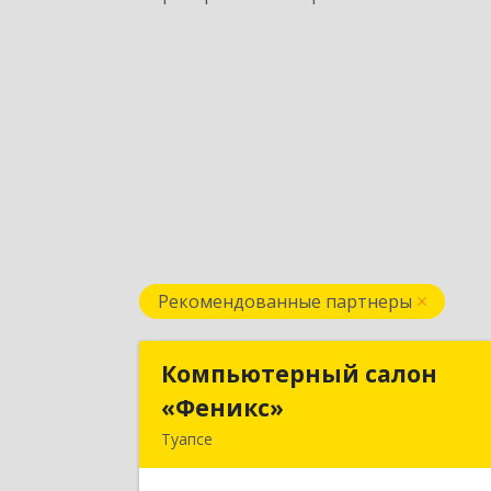
Рекомендованные партнеры
Компьютерный салон
Компьютерный сало
«Феникс»
«Феникс
Туапсе
352800, Краснодарский край
Туапсинский р-н, Туапсе г, Красно