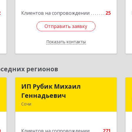
2
ул, дом № 53, кв.4
2
Клиентов на сопровождении
25
е
Подробнее
Отправить заявку
Отправить заявку
Показать контакты
Назад
седних регионов
р
ИП Рубик Михаил
ИП Рубик Михаил
Геннадьевич
Геннадьевич
,
Сочи
9
354003, Краснодарский край, Сочи г,
Макаренко ул, дом № 6/2
е
0
Клиентов на сопровождении
271
Подробнее