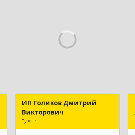
н
ИП Голиков Дмитрий
ИП Голиков Дмитрий
»
Викторович
Викторович
Туапсе
,
352803, Краснодарский край,
й
Туапсинский р-н, Туапсе г, Калараша