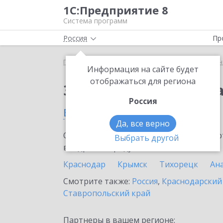
1С:Предприятие 8
Система программ
Россия
Пр
Главная
Сервисы ИТС
1С:Универсальное прог
Информация на сайте будет
отображаться для региона
Заказать 1С:Универс
Россия
в Туапсе
Да, все верно
Ознакомьтесь с информационными карт
Выбрать другой
внедрение продукта.
Краснодар
Крымск
Тихорецк
Ан
Смотрите также:
Россия
,
Краснодарский
Ставропольский край
Партнеры в вашем регионе: