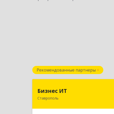
Рекомендованные партнеры
Бизнес И
Бизнес ИТ
Ставрополь
355035, Ставропольский край
Ставрополь г, 1 Промышленная ул
дом № 3, корпус 