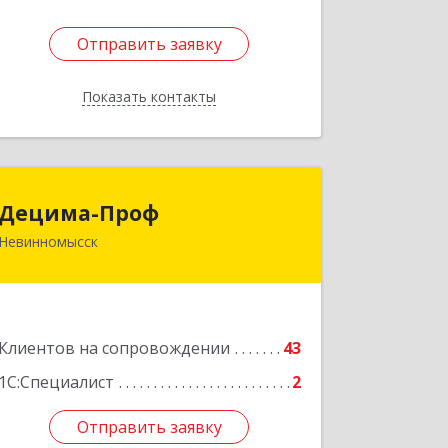
Отправить заявку
Отправить заявку
Показать контакты
Назад
Децима-Проф
Децима-Проф
Невинномысск
357100, Ставропольский край,
Невинномысск г, Гагарина ул, дом №
63
Подробнее
Клиентов на сопровождении
43
1С:Специалист
2
Отправить заявку
Отправить заявку