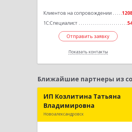
Подробне
Клиентов на сопровождении
120
1С:Специалист
5
Отправить заявку
Отправить заявку
Показать контакты
Назад
Ближайшие партнеры из со
ИП Козлитина Татьяна
ИП Козлитина Татьян
Владимировна
Владимировн
Новоалександровск
356000, Ставропольский край
Новоалександровск г, Гайдара пер