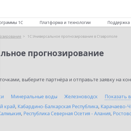
ограммы 1С
Платформа и технологии
Поддержка 
нозирование
1С:Универсальное прогнозирование в Ставрополе
альное прогнозирование
очками, выберите партнёра и отправьте заявку на ко
ки
Минеральные воды
Железноводск
Показать 
й край
,
Кабардино-Балкарская Республика
,
Карачаево-Ч
Калмыкия
,
Республика Северная Осетия - Алания
,
Ростовс