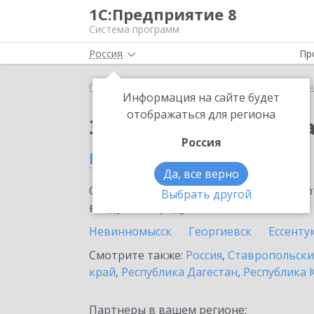
1С:Предприятие 8
Система программ
Россия
Пр
Главная
Сервисы ИТС
1С:Универсальное прог
Информация на сайте будет
отображаться для региона
Заказать 1С:Универс
Россия
в Ставрополе
Да, все верно
Ознакомьтесь с информационными карт
Выбрать другой
внедрение продукта.
Невинномысск
Георгиевск
Ессенту
Смотрите также:
Россия
,
Ставропольски
край
,
Республика Дагестан
,
Республика 
Партнеры в вашем регионе: