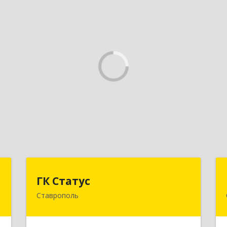
Т
ГК Статус
ГК Статус
Ставрополь
,
355002, Ставропольский край,
,
Ставрополь г, Лермонтова ул, дом №
А
187