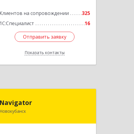
Подробнее
Клиентов на сопровождении
325
1С:Специалист
16
Отправить заявку
Отправить заявку
Показать контакты
Назад
Navigator
Navigator
Новокубанск
352240, Краснодарский край,
Новокубанск г, Пушкина ул, дом № 67