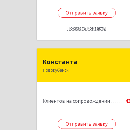
Отправить заявку
Отправить заявку
Показать контакты
Назад
Констант
Константа
Новокубанск
352240, Краснодарский край
Новокубанск г, Альпийская ул, дом 
22, кв.
Подробне
Клиентов на сопровождении
4
Отправить заявку
Отправить заявку