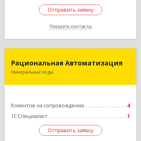
Отправить заявку
Отправить заявку
Показать контакты
Назад
Рациональная Автоматизация
Рациональная Автоматизация
Минеральные воды
357209, Ставропольский край, м.о.
Минераловодский, Минеральные Воды г, 22
Партсъезда пр-кт, домовладение № 9, корпус 1
Подробнее
Клиентов на сопровождении
4
1С:Специалист
1
Отправить заявку
Отправить заявку