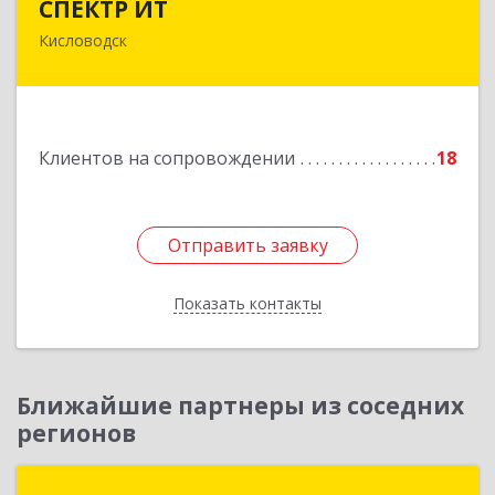
СПЕКТР ИТ
Кисловодск
357736, Ставропольский край, Кисловодск г,
Ставропольская ул, дом № 8
Подробнее
Клиентов на сопровождении
18
Отправить заявку
Отправить заявку
Показать контакты
Назад
Ближайшие партнеры из соседних
регионов