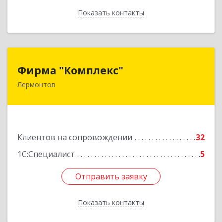
Показать контакты
Назад
Фирма "Комплекс"
Фирма "Комплекс"
Лермонтов
357348, Ставропольский край, Лермонтов г,
Острогорка с, Степная ул, дом № 46, а
Подробнее
Клиентов на сопровождении
32
1С:Специалист
5
Отправить заявку
Отправить заявку
Показать контакты
Назад