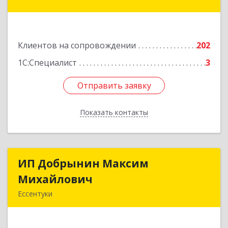
Железноводск, Иноземцево п, Свободы ул, дом
№ 136
Подробнее
Клиентов на сопровождении
202
1С:Специалист
3
Отправить заявку
Отправить заявку
Показать контакты
Назад
ИП Добрынин Максим
ИП Добрынин Максим
Михайлович
Михайлович
Ессентуки
357601, Ставропольский край, Ессентуки,
Спасателей, дом № 5, кв.43