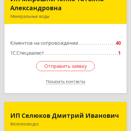
Александровна
Александровна
Минеральные воды
357212, Ставропольский край,
Минераловодский р-н, Минеральные Воды г,
50 лет Октября ул, дом № 138
Клиентов на сопровождении
40
Подробнее
1С:Специалист
1
Отправить заявку
Отправить заявку
Показать контакты
Назад
ИП Селюков Дмитрий Иванович
ИП Селюков Дмитрий Иванович
Железноводск
357400, Ставропольский край, Железноводск г,