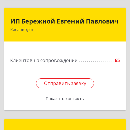
ИП Бережной Евгений Павлович
ИП Бережной Евгений Павлович
Кисловодск
357748, Ставропольский край, Кисловодск г,
Главная ул, дом № 30
Подробнее
Клиентов на сопровождении
65
Отправить заявку
Отправить заявку
Показать контакты
Назад
СПЕКТР ИТ