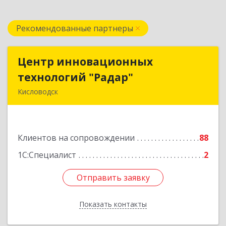
Рекомендованные партнеры
Центр инновационных
Центр инновационных
технологий "Радар"
технологий "Радар"
Кисловодск
357000, Ставропольский край, Кисловодск г,
Цандера проезд, дом № 2
Клиентов на сопровождении
88
Подробнее
1С:Специалист
2
Отправить заявку
Отправить заявку
Показать контакты
Назад