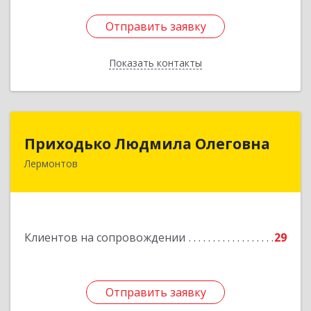
Отправить заявку
Отправить заявку
Показать контакты
Назад
Приходько Людмила Олеговна
Приходько Людмила Олеговна
Лермонтов
357341, Лермонтов г, П.Лумумбы ул, дом №
43/2, кв.44
Подробнее
Клиентов на сопровождении
29
Отправить заявку
Отправить заявку