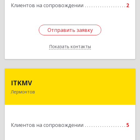
Клиентов на сопровождении
2
Отправить заявку
Отправить заявку
Показать контакты
Назад
ITKMV
ITKMV
Лермонтов
Подробнее
Клиентов на сопровождении
5