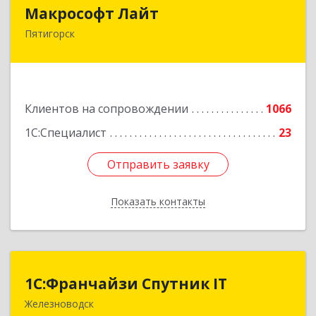
Макрософт Лайт
Макрософт Лайт
Пятигорск
357501, Ставропольский край, Пятигорск г,
Коста Хетагурова ул, дом № 4
Подробнее
Клиентов на сопровождении
1066
1С:Специалист
23
Отправить заявку
Отправить заявку
Показать контакты
Назад
1С:Франчайзи Спутник IT
1С:Франчайзи Спутник IT
Железноводск
357430, Ставропольский край, город-курорт