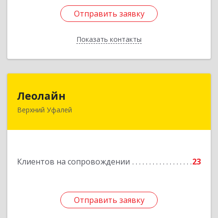
Отправить заявку
Отправить заявку
Показать контакты
Назад
Леолайн
Леолайн
Верхний Уфалей
456800, Челябинская обл, Верхний Уфалей г,
Ленина ул, дом № 147
Подробнее
Клиентов на сопровождении
23
Отправить заявку
Отправить заявку