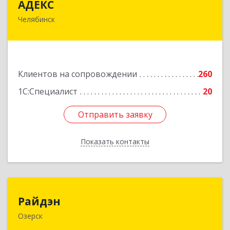
АДЕКС
Челябинск
454080, Челябинская обл, Челябинск г, Смирных
ул, дом № 15А, пом.51
Подробнее
Клиентов на сопровождении
260
1С:Специалист
20
Отправить заявку
Отправить заявку
Показать контакты
Назад
Райдэн
Райдэн
Озерск
456783, Челябинская обл, Озерск г, Ленина пр-