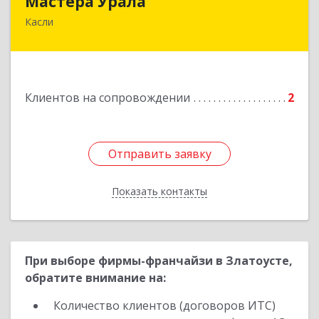
Мастера Урала
Касли
456830, Челябинская обл., г. Касли, ул. Карла
Либкнехта, д. 112а
Подробнее
Клиентов на сопровождении
2
Отправить заявку
Отправить заявку
Показать контакты
Назад
При выборе фирмы-франчайзи в Златоусте,
обратите внимание на:
Количество клиентов (договоров ИТС)