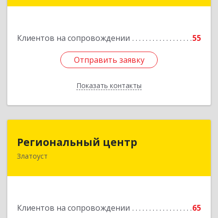
Подробнее
Клиентов на сопровождении
55
Отправить заявку
Отправить заявку
Показать контакты
Назад
Региональный центр
Региональный центр
Златоуст
456227, Челябинская обл, Златоуст г, Мира пр-
кт, дом № 21
Подробнее
Клиентов на сопровождении
65