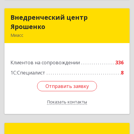
Внедренческий центр
Внедренческий центр
Ярошенко
Ярошенко
Миасс
456300, Челябинская обл, Миасс г, Романенко
ул, дом № 97
Клиентов на сопровождении
336
Подробнее
1С:Специалист
8
Отправить заявку
Отправить заявку
Показать контакты
Назад
АДЕКС