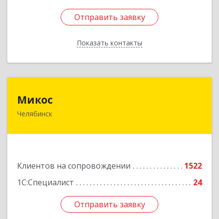
Отправить заявку
Отправить заявку
Показать контакты
Назад
Микос
Микос
Челябинск
454126, Челябинская обл, Челябинск г,
Энтузиастов ул, дом № 28, корпус А, этаж 1
Подробнее
Клиентов на сопровождении
1522
1С:Специалист
24
Отправить заявку
Отправить заявку