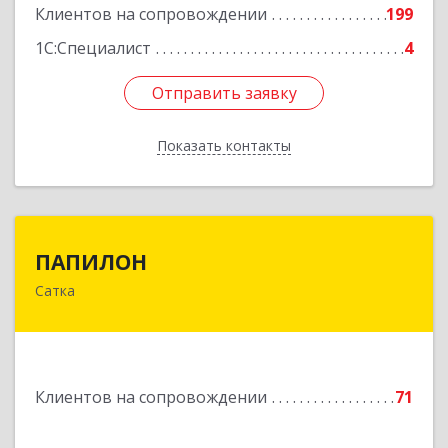
Клиентов на сопровождении
199
1С:Специалист
4
Отправить заявку
Отправить заявку
Показать контакты
Назад
ПАПИЛОН
ПАПИЛОН
Сатка
456910, Челябинская обл, Саткинский р-н, г
Сатка, ул Индустриальная, д.18
Подробнее
Клиентов на сопровождении
71