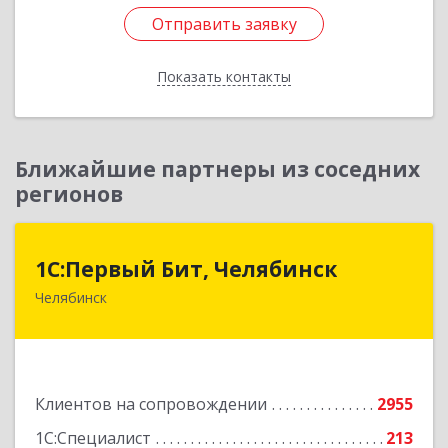
Отправить заявку
Отправить заявку
Показать контакты
Назад
Ближайшие партнеры из соседних
регионов
1С:Первый Бит, Челябинск
1С:Первый Бит, Челябинск
Челябинск
454084, Челябинская обл, Челябинск г,
Каслинская ул, дом № 77, оф.109
Подробнее
Клиентов на сопровождении
2955
1С:Специалист
213