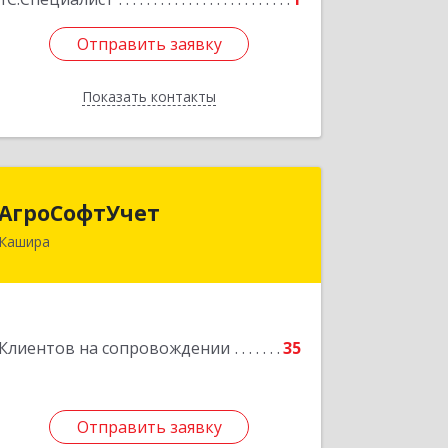
Отправить заявку
Отправить заявку
Показать контакты
Назад
АгроСофтУчет
АгроСофтУчет
Кашира
142932, Московская обл, г.о.Кашира,
Каменка д, Парковая ул, дом № 37
Подробнее
Клиентов на сопровождении
35
Отправить заявку
Отправить заявку