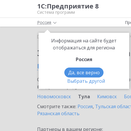
1С:Предприятие 8
Система программ
Россия
Пр
Главная
Сервисы ИТС
1С:Статус самозанятого
Информация на сайте будет
отображаться для региона
Заказать 1С:Статус с
Россия
в Туле
Да, все верно
Ознакомьтесь с информационными карт
Выбрать другой
внедрение продукта.
Новомосковск
Тула
Кимовск
Бо
Смотрите также:
Россия
,
Тульская облас
Рязанская область
Партнеры в вашем регионе: