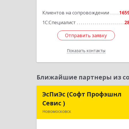
Подробне
Клиентов на сопровождении
165
1С:Специалист
2
Отправить заявку
Отправить заявку
Показать контакты
Назад
Ближайшие партнеры из со
ЭсПиЭс (Софт Профэшнл
ЭсПиЭс (Софт Профэшн
Севис )
Севис 
Новомосковск
301659, Тульская обл
Новомосковский р-н, Новомосковс