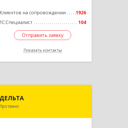
Подробнее
Клиентов на сопровождении
1926
1С:Специалист
104
Отправить заявку
Отправить заявку
Показать контакты
Назад
ДЕЛЬТА
ДЕЛЬТА
Протвино
142281, Московская обл, Протвино г,
Кременковское ш, дом № 9А