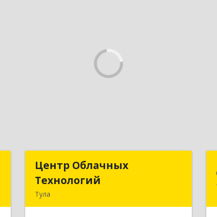
д
Центр Облачных
Центр Облачных
Технологий
Технологий
а
Тула
5
300000, Тульская обл, г.о. город Тула,
Тула г, Жуковского ул, дом № 58,