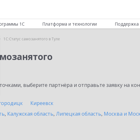
ограммы 1С
Платформа и технологии
Поддержка 
1С:Статус самозанятого в Туле
амозанятого
очками, выберите партнёра и отправьте заявку на ко
городицк
Киреевск
ть
,
Калужская область
,
Липецкая область
,
Москва и Моск