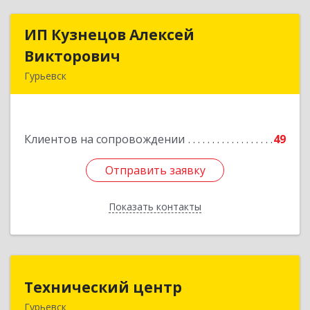
ИП Кузнецов Алексей
ИП Кузнецов Алексей
Викторович
Викторович
Гурьевск
652780, Кемеровская обл, Гурьевский р-н,
Гурьевск г, Суворова ул, дом № 32
Клиентов на сопровождении
49
Подробнее
Отправить заявку
Отправить заявку
Показать контакты
Назад
Технический центр
Технический центр
Гурьевск
652780, Кемеровская область - Кузбасс,