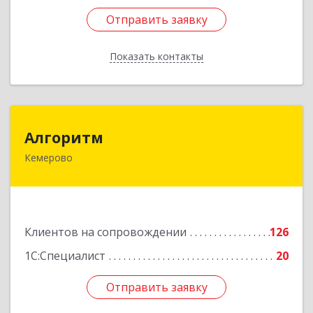
Отправить заявку
Отправить заявку
Показать контакты
Назад
Алгоритм
Алгоритм
Кемерово
650043, Кемеровская обл, Кемерово г,
Мичурина пер, дом № 5, кв.192
Подробнее
Клиентов на сопровождении
126
1С:Специалист
20
Отправить заявку
Отправить заявку