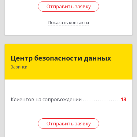
Отправить заявку
Отправить заявку
Показать контакты
Назад
Центр безопасности данных
Центр безопасности данных
Заринск
659100, Алтайский край, Заринск г, Таратынова
ул, дом № 11, кв.9
Подробнее
Клиентов на сопровождении
13
Отправить заявку
Отправить заявку