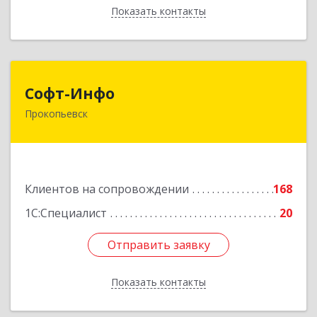
Показать контакты
Назад
Софт-Инфо
Софт-Инфо
Прокопьевск
653039, Кемеровская область - Кузбасс,
Прокопьевск г, Институтская ул, дом № 9а,
оф.15
Подробнее
Клиентов на сопровождении
168
1С:Специалист
20
Отправить заявку
Отправить заявку
Показать контакты
Назад