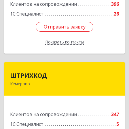
Клиентов на сопровождении
396
Подробнее
1С:Специалист
26
Отправить заявку
Отправить заявку
Показать контакты
Назад
ШТРИХКОД
ШТРИХКОД
Кемерово
650043, Кемеровская область - Кузбасс обл,
Кемерово г, Красноармейская ул, дом № 121
Подробнее
Клиентов на сопровождении
347
1С:Специалист
5