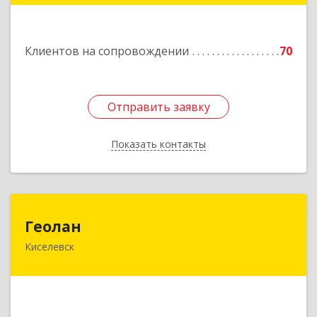
Подробнее
Клиентов на сопровождении
70
Отправить заявку
Отправить заявку
Показать контакты
Назад
Геолан
Геолан
Киселевск
652700, Кемеровская обл, Киселевск г,
Транспортная ул, дом № 54
Подробнее