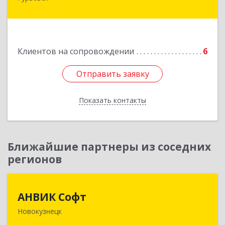
Гурьевский р-н, Гурьевск г, Кирова ул, дом № 6
Подробнее
Клиентов на сопровождении
6
Отправить заявку
Отправить заявку
Показать контакты
Назад
Ближайшие партнеры из соседних
регионов
АНВИК Софт
АНВИК Софт
Новокузнецк
654079, Кемеровская область - Кузбасс,