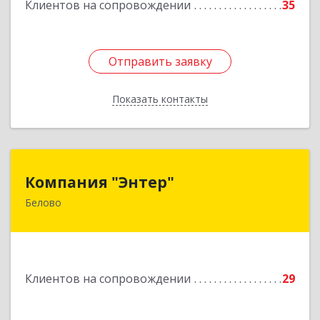
Клиентов на сопровождении
35
Отправить заявку
Отправить заявку
Показать контакты
Назад
Компания "Энтер"
Компания "Энтер"
Белово
652600, Кемеровская обл, Белово г, Почтовый
пер, дом № 2, пом.2
Подробнее
Клиентов на сопровождении
29