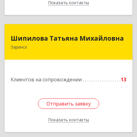
Показать контакты
Назад
Шипилова Татьяна Михайловна
Шипилова Татьяна Михайловна
Заринск
Подробнее
Клиентов на сопровождении
13
Отправить заявку
Отправить заявку
Показать контакты
Назад