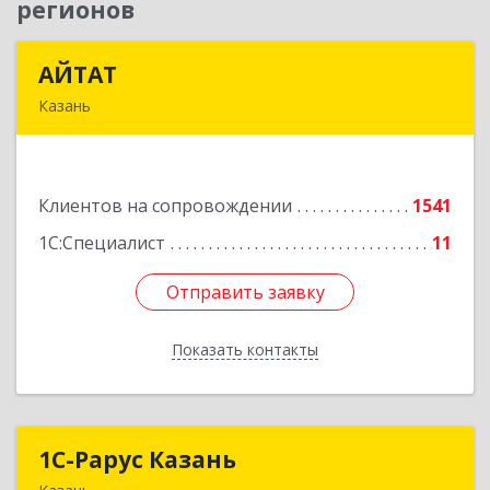
регионов
АЙТАТ
АЙТАТ
Казань
420097, Татарстан Респ, г.о. город Казань,
Казань г, Лейтенанта Шмидта ул, дом № 35А,
пом.203
Клиентов на сопровождении
1541
Подробнее
1С:Специалист
11
Отправить заявку
Отправить заявку
Показать контакты
Назад
1С-Рарус Казань
1С-Рарус Казань