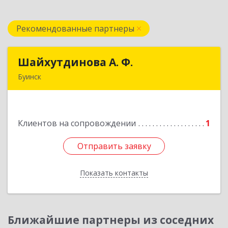
Рекомендованные партнеры
Шайхутдинова А. Ф.
Шайхутдинова А. Ф.
Буинск
РТ, г.Буинск, ул.Р.Люксембург, д.144Б
Подробнее
Клиентов на сопровождении
1
Отправить заявку
Отправить заявку
Показать контакты
Назад
Ближайшие партнеры из соседних