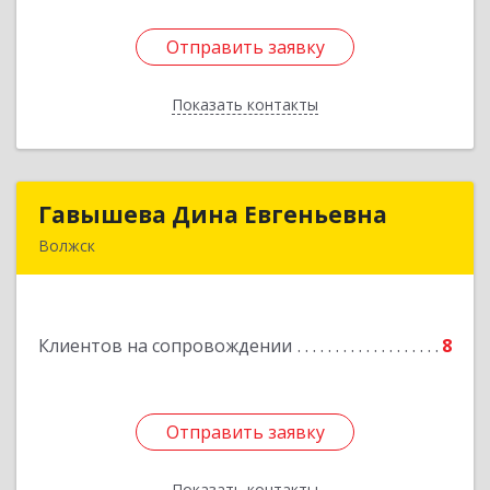
Отправить заявку
Отправить заявку
Показать контакты
Назад
Гавышева Дина Евгеньевна
Гавышева Дина Евгеньевна
Волжск
Подробнее
Клиентов на сопровождении
8
Отправить заявку
Отправить заявку
Показать контакты
Назад