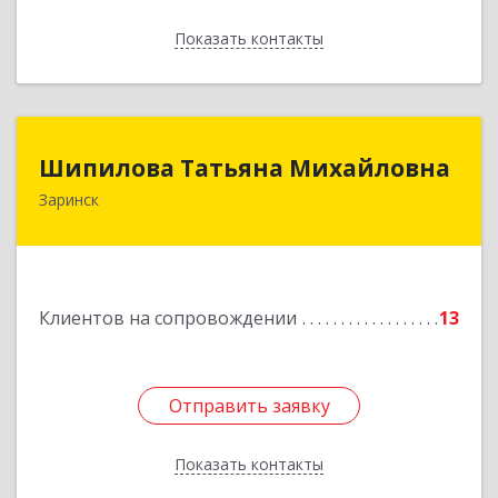
Показать контакты
Назад
Шипилова Татьяна Михайловна
Шипилова Татьяна Михайловна
Заринск
Подробнее
Клиентов на сопровождении
13
Отправить заявку
Отправить заявку
Показать контакты
Назад