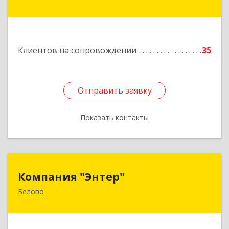
Транспортная ул, дом № 54
Подробнее
Клиентов на сопровождении
35
Отправить заявку
Отправить заявку
Показать контакты
Назад
Компания "Энтер"
Компания "Энтер"
Белово
652600, Кемеровская обл, Белово г, Почтовый
пер, дом № 2, пом.2