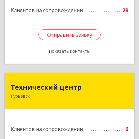
Подробнее
Клиентов на сопровождении
29
Отправить заявку
Отправить заявку
Показать контакты
Назад
Технический центр
Технический центр
Гурьевск
652780, Кемеровская область - Кузбасс,
Гурьевский р-н, Гурьевск г, Кирова ул, дом № 6
Подробнее
Клиентов на сопровождении
6