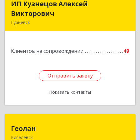
ИП Кузнецов Алексей
ИП Кузнецов Алексей
Викторович
Викторович
Гурьевск
652780, Кемеровская обл, Гурьевский р-н,
Гурьевск г, Суворова ул, дом № 32
Клиентов на сопровождении
49
Подробнее
Отправить заявку
Отправить заявку
Показать контакты
Назад
Геолан
Геолан
Киселевск
652700, Кемеровская обл, Киселевск г,