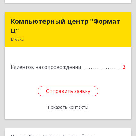
Компьютерный центр "Формат
Компьютерный центр "Формат
Ц"
Ц"
Мыски
652840, Кемеровская обл, Мыски г, Вахрушева
ул, д. 7, кв. 48
Клиентов на сопровождении
2
Подробнее
Отправить заявку
Отправить заявку
Показать контакты
Назад