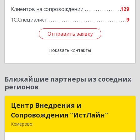
Подробнее
Клиентов на сопровождении
129
1С:Специалист
9
Отправить заявку
Отправить заявку
Показать контакты
Назад
Ближайшие партнеры из соседних
регионов
Центр Внедрения и
Центр Внедрения и
Сопровождения "ИстЛайн"
Сопровождения "ИстЛайн"
Кемерово
650000, Кемеровская область - Кузбасс обл, г.о.
Кемеровский, Кемерово г, Мичурина ул, дом №