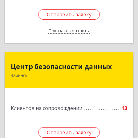
Отправить заявку
Отправить заявку
Показать контакты
Назад
Центр безопасности данных
Центр безопасности данных
Заринск
659100, Алтайский край, Заринск г, Таратынова
ул, дом № 11, кв.9
Подробнее
Клиентов на сопровождении
13
Отправить заявку
Отправить заявку