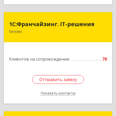
1С:Франчайзинг. IT-решения
1С:Франчайзинг. IT-решения
Белово
652600, Кемеровская обл, Белово г,
Железнодорожный пер, дом № 27
Подробнее
Клиентов на сопровождении
70
Отправить заявку
Отправить заявку
Показать контакты
Назад