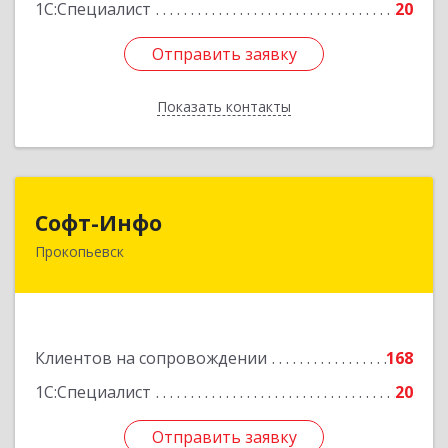
1С:Специалист
20
Отправить заявку
Отправить заявку
Показать контакты
Назад
Софт-Инфо
Софт-Инфо
Прокопьевск
653039, Кемеровская область - Кузбасс,
Прокопьевск г, Институтская ул, дом № 9а,
оф.15
Подробнее
Клиентов на сопровождении
168
1С:Специалист
20
Отправить заявку
Отправить заявку