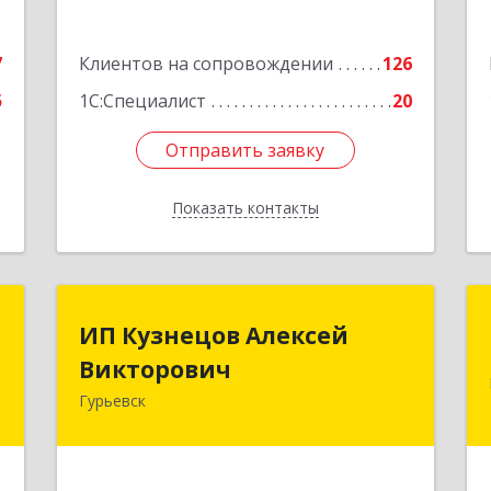
е
7
Клиентов на сопровождении
126
5
1С:Специалист
20
Отправить заявку
Отправить заявку
Показать контакты
Назад
с
ИП Кузнецов Алексей
ИП Кузнецов Алексей
Викторович
Викторович
-
й
Гурьевск
652780, Кемеровская обл, Гурьевский
1
р-н, Гурьевск г, Суворова ул, дом №
32
е