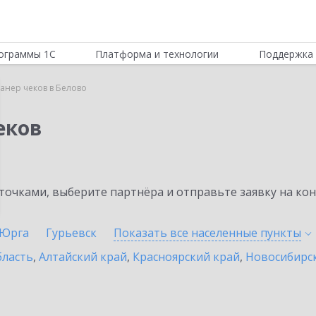
ограммы 1С
Платформа и технологии
Поддержка 
канер чеков в Белово
еков
очками, выберите партнёра и отправьте заявку на ко
Юрга
Гурьевск
Показать все населенные
пункты
бласть
,
Алтайский край
,
Красноярский край
,
Новосибирск