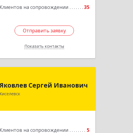
Клиентов на сопровождении
35
Отправить заявку
Отправить заявку
Показать контакты
Назад
Яковлев Сергей Иванович
Яковлев Сергей Иванович
650002, Кемеровская обл, г.Кемерово,
Киселевск
пр-т Шахтеров, дом № 90, кв.104
Подробнее
Клиентов на сопровождении
5