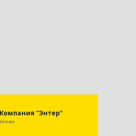
Компания "Энтер"
Компания "Энтер"
652600, Кемеровская обл, Белово г,
Белово
Почтовый пер, дом № 2, пом.2