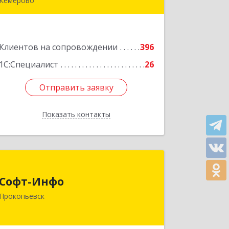
Кемерово
650000, Кемеровская область -
Кузбасс обл, г.о. Кемеровский,
Кемерово г, Мичурина ул, дом № 13А,
Клиентов на сопровождении
этаж 3, пом.2, оф.301
396
1С:Специалист
26
Подробнее
Отправить заявку
Отправить заявку
Показать контакты
Назад
Софт-Инфо
Софт-Инфо
653039, Кемеровская область -
Прокопьевск
Кузбасс, Прокопьевск г, Институтская
ул, дом № 9а, оф.15