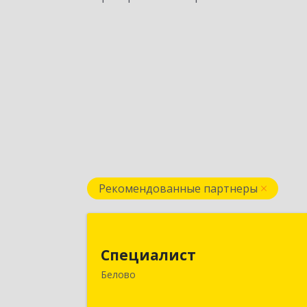
Рекомендованные партнеры
Специалис
Специалист
Кемеровская обл, Белово г, Ленин
Белово
ул, дом № 31-