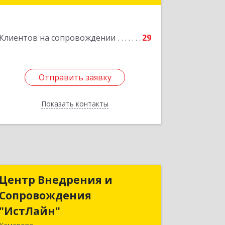
Подробнее
Клиентов на сопровождении
29
Отправить заявку
Отправить заявку
Показать контакты
Назад
Центр Внедрения и
Центр Внедрения и
Сопровождения
Сопровождения
"ИстЛайн"
"ИстЛайн"