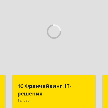
т
1С:Франчайзинг. IT-
1С:Франчайзинг. IT-
решения
решения
а
2
Белово
652600, Кемеровская обл, Белово г,
Железнодорожный пер, дом № 27