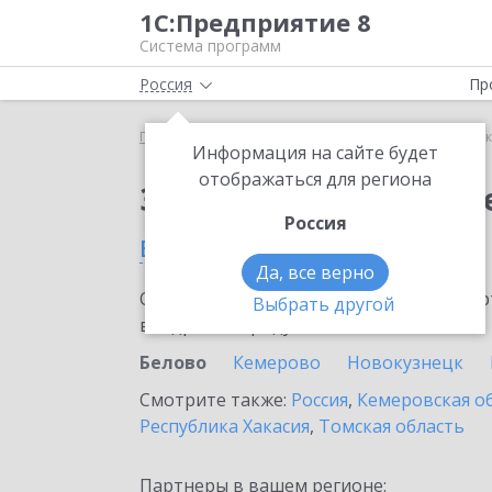
1С:Предприятие 8
Система программ
Россия
Пр
Главная
Сервисы ИТС
1С:Сканер чеков
1С:С
Информация на сайте будет
отображаться для региона
Заказать 1С:Сканер ч
Россия
в Белово
Да, все верно
Ознакомьтесь с информационными карт
Выбрать другой
внедрение продукта.
Белово
Кемерово
Новокузнецк
Смотрите также:
Россия
,
Кемеровская о
Республика Хакасия
,
Томская область
Партнеры в вашем регионе: