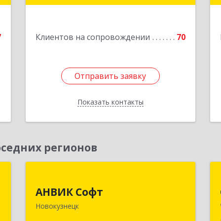
е
Подробнее
7
Клиентов на сопровождении
70
1
Отправить заявку
Отправить заявку
Показать контакты
Назад
седних регионов
и
АНВИК Софт
АНВИК Софт
-
654079, Кемеровская область -
Новокузнецк
й
Кузбасс, Новокузнецкий г.о,