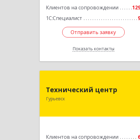
Клиентов на сопровождении
12
1С:Специалист
Отправить заявку
Отправить заявку
Показать контакты
Назад
Технический цент
Технический центр
652780, Кемеровская область 
Гурьевск
Кузбасс, Гурьевский р-н, Гурьевск г
Кирова ул, дом № 
Подробне
Клиентов на сопровождении