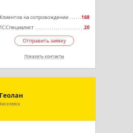
Подробнее
Клиентов на сопровождении
168
1С:Специалист
20
Отправить заявку
Отправить заявку
Показать контакты
Назад
Геолан
Геолан
652700, Кемеровская обл, Киселевск г,
Киселевск
Транспортная ул, дом № 54
Подробнее