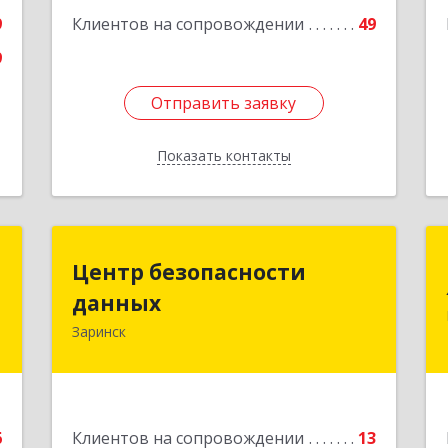
Подробнее
9
Клиентов на сопровождении
49
9
Отправить заявку
Отправить заявку
Показать контакты
Назад
р
Центр безопасности
Центр безопасности
данных
данных
-
,
Заринск
659100, Алтайский край, Заринск г,
6
Таратынова ул, дом № 11, кв.9
е
Подробнее
6
Клиентов на сопровождении
13