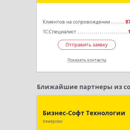
Подробне
Клиентов на сопровождении
8
1С:Специалист
Отправить заявку
Отправить заявку
Показать контакты
Назад
Ближайшие партнеры из со
Бизнес-Софт Технологи
Бизнес-Софт Технологии
650992, Кемеровская область 
Кемерово
Кузбасс обл, Кемерово г, Советски