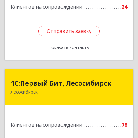
Клиентов на сопровождении
24
Отправить заявку
Отправить заявку
Показать контакты
Назад
1С:Первый Бит, Лесосибирск
1С:Первый Бит, Лесосибирск
Лесосибирск
662544, Красноярский край, Лесосибирск г,
Привокзальная ул, дом № 12, оф.216
Подробнее
Клиентов на сопровождении
78