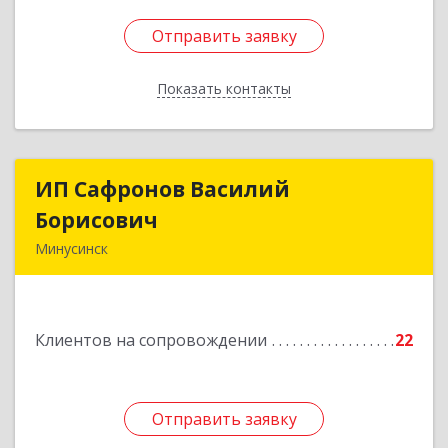
Отправить заявку
Отправить заявку
Показать контакты
Назад
ИП Сафронов Василий
ИП Сафронов Василий
Борисович
Борисович
Минусинск
662608, Красноярский край, Минусинск г,
Пушкина ул, дом № 8, кв.2
Клиентов на сопровождении
22
Подробнее
Отправить заявку
Отправить заявку