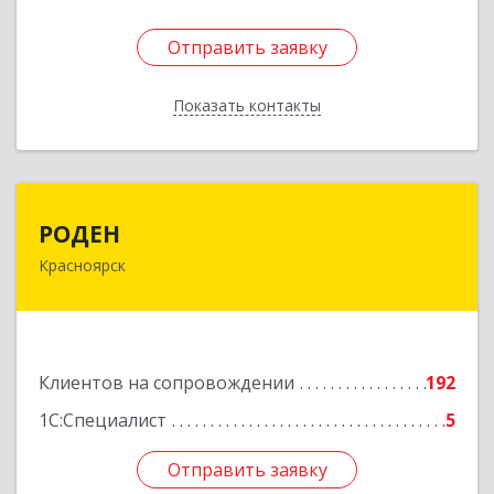
Отправить заявку
Отправить заявку
Показать контакты
Назад
РОДЕН
РОДЕН
Красноярск
660064, Красноярский край, Красноярск г, им
Академика Вавилова ул, дом № 1, оф.2-23
Подробнее
Клиентов на сопровождении
192
1С:Специалист
5
Отправить заявку
Отправить заявку