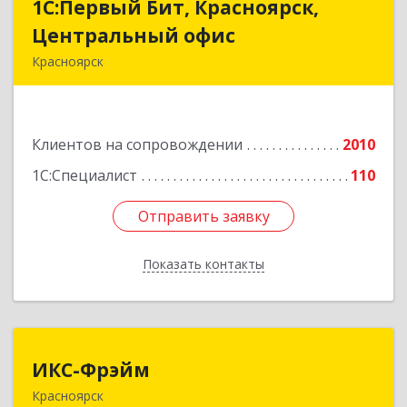
1С:Первый Бит, Красноярск,
1С:Первый Бит, Красноярск,
Центральный офис
Центральный офис
Красноярск
660017, Красноярский край, Красноярск г,
Диктатуры пролетариата ул, дом № 32
Клиентов на сопровождении
2010
Подробнее
1С:Специалист
110
Отправить заявку
Отправить заявку
Показать контакты
Назад
ИКС-Фрэйм
ИКС-Фрэйм
Красноярск
660077, Красноярский край, Красноярск г,