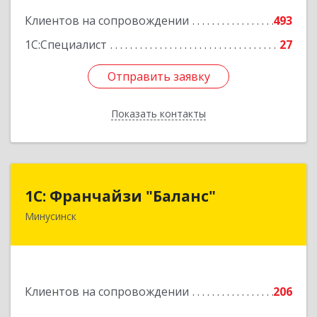
Клиентов на сопровождении
493
1С:Специалист
27
Отправить заявку
Отправить заявку
Показать контакты
Назад
1С: Франчайзи "Баланс"
1С: Франчайзи "Баланс"
Минусинск
662610, Красноярский край, Минусинск г,
Абаканская ул, дом № 43а, пом.14
Подробнее
Клиентов на сопровождении
206