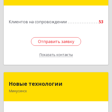
Восточный район, дом № 21А
Подробнее
Клиентов на сопровождении
53
Отправить заявку
Отправить заявку
Показать контакты
Назад
Новые технологии
Новые технологии
Минусинск
662606, Красноярский край, Минусинск г,
Абаканская ул, дом № 44, корпус Б
Подробнее