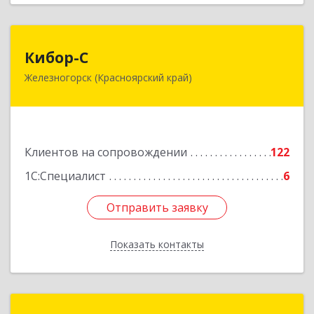
Кибор-С
Кибор-С
Железногорск (Красноярский край)
662973, Красноярский край, Железногорск г,
Белорусская ул, дом № 30 Б, пом.16
Подробнее
Клиентов на сопровождении
122
1С:Специалист
6
Отправить заявку
Отправить заявку
Показать контакты
Назад