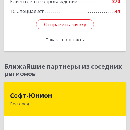
Клиентов на сопровождении
374
1С:Специалист
44
Отправить заявку
Отправить заявку
Показать контакты
Назад
Ближайшие партнеры из соседних
регионов
Софт-Юнион
Софт-Юнион
Белгород
308014, Белгородская обл, Белгород г, Садовая
ул, дом № 3а, оф.4/1
Подробнее