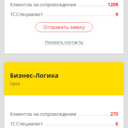
Клиентов на сопровождении
1209
1С:Специалист
9
Отправить заявку
Отправить заявку
Показать контакты
Назад
Бизнес-Логика
Бизнес-Логика
Орел
302028, Орловская обл, Орловский р-н, Орел г,
Ленина ул, дом № 39а, пом.8, ком.18
Подробнее
Клиентов на сопровождении
273
1С:Специалист
6