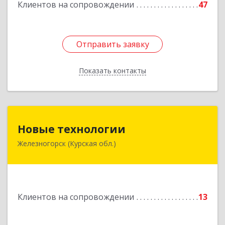
Клиентов на сопровождении
47
Отправить заявку
Отправить заявку
Показать контакты
Назад
Новые технологии
Новые технологии
Железногорск (Курская обл.)
307170, Курская обл, Железногорский р-н,
Железногорск г, Автолюбителей пер, дом № 5,
офис 7
Подробнее
Клиентов на сопровождении
13