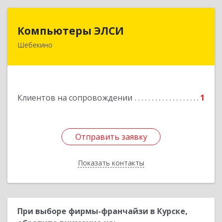
Компьютеры ЭЛСИ
Компьютеры ЭЛСИ
Шебекино
309290, Белгородская обл, Шебекино,
ул.Ленина , д.12
Подробнее
Клиентов на сопровождении
1
Отправить заявку
Отправить заявку
Показать контакты
Назад
При выборе фирмы-франчайзи в Курске,