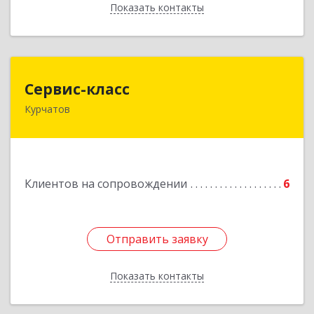
Показать контакты
Назад
Сервис-класс
Сервис-класс
Курчатов
307251, Курская обл, Курчатовский р-н,
Курчатов г, Коммунистический пр-т, дом № 30,
корпус А
Подробнее
Клиентов на сопровождении
6
Отправить заявку
Отправить заявку
Показать контакты
Назад