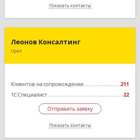
Показать контакты
Назад
Леонов Консалтинг
Леонов Консалтинг
Орел
302030, Орловская обл, Орловский р-н, Орел г,
Московская, дом № 17, пом.7
Подробнее
Клиентов на сопровождении
211
1С:Специалист
22
Отправить заявку
Отправить заявку
Показать контакты
Назад