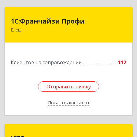
1С:Франчайзи Профи
1С:Франчайзи Профи
Елец
399784, Липецкая обл, Елец г, Гагарина ул,
Здание № 3а
Подробнее
Клиентов на сопровождении
112
Отправить заявку
Отправить заявку
Показать контакты
Назад
ИТС