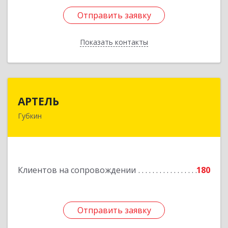
Отправить заявку
Отправить заявку
Показать контакты
Назад
АРТЕЛЬ
АРТЕЛЬ
Губкин
309181, Белгородская обл, Губкинский р-н,
Губкин г, Мира ул, дом № 20, оф.506
Подробнее
Клиентов на сопровождении
180
Отправить заявку
Отправить заявку