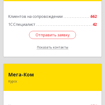
Подробнее
Клиентов на сопровождении
662
1С:Специалист
42
Отправить заявку
Отправить заявку
Показать контакты
Назад
Мега-Ком
Мега-Ком
Курск
305001, Курская обл, Курск г, Красной Армии ул,
дом № 23 А
Подробнее