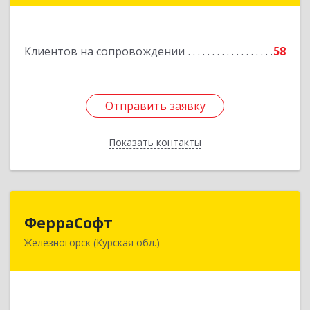
Подробнее
Клиентов на сопровождении
58
Отправить заявку
Отправить заявку
Показать контакты
Назад
ФерраСофт
ФерраСофт
Железногорск (Курская обл.)
307179, Курская обл, Железногорск г, Ленина ул,
дом № 92, корпус 1, оф.2-34
Подробнее