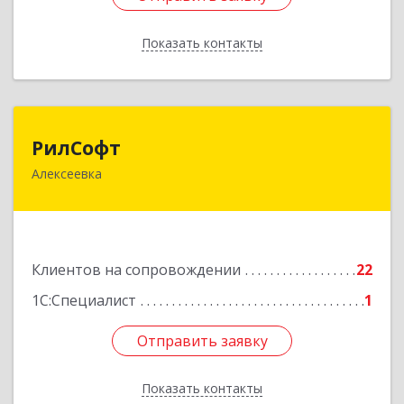
Показать контакты
Назад
РилСофт
РилСофт
Алексеевка
309850, Белгородская обл, Алексеевский р-н,
Алексеевка г, 1-й Мостовой пер, дом № 5А
Подробнее
Клиентов на сопровождении
22
1С:Специалист
1
Отправить заявку
Отправить заявку
Показать контакты
Назад