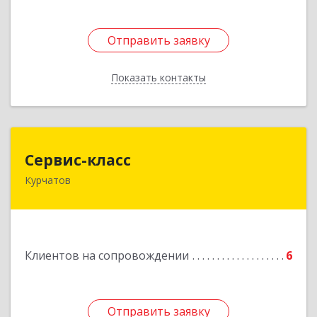
Отправить заявку
Отправить заявку
Показать контакты
Назад
Сервис-класс
Сервис-класс
Курчатов
307251, Курская обл, Курчатовский р-н,
Курчатов г, Коммунистический пр-т, дом № 30,
корпус А
Подробнее
Клиентов на сопровождении
6
Отправить заявку
Отправить заявку