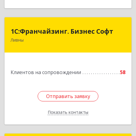
1C:Франчайзинг. Бизнес Софт
1C:Франчайзинг. Бизнес Софт
Ливны
303851, Орловская обл, Ливны г, Гайдара ул,
дом № 2, кв.124
Подробнее
Клиентов на сопровождении
58
Отправить заявку
Отправить заявку
Показать контакты
Назад