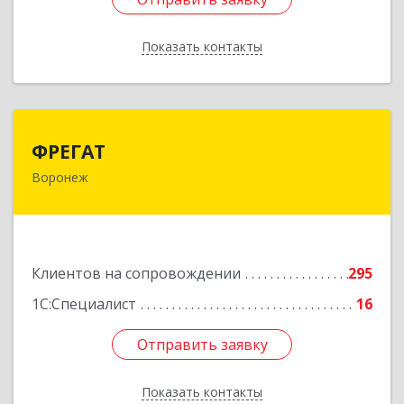
Показать контакты
Назад
ФРЕГАТ
ФРЕГАТ
Воронеж
394006, Воронежская обл, Воронеж г,
Бахметьева ул, дом № 2Б, пом.I, офис 220
Подробнее
Клиентов на сопровождении
295
1С:Специалист
16
Отправить заявку
Отправить заявку
Показать контакты
Назад