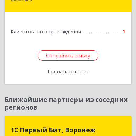
309290, Белгородская обл, Шебекино,
ул.Ленина , д.12
Подробнее
Клиентов на сопровождении
1
Отправить заявку
Отправить заявку
Показать контакты
Назад
Ближайшие партнеры из соседних
регионов
1С:Первый Бит, Воронеж
1С:Первый Бит, Воронеж