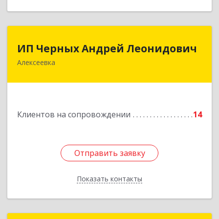
ИП Черных Андрей Леонидович
ИП Черных Андрей Леонидович
Алексеевка
309850, Белгородская обл, Алексеевский р-н,
Алексеевка г, Совхозная ул, дом № 23, кв.2
Подробнее
Клиентов на сопровождении
14
Отправить заявку
Отправить заявку
Показать контакты
Назад