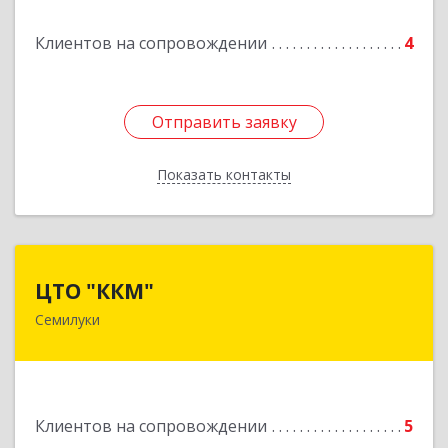
Клиентов на сопровождении
4
Отправить заявку
Отправить заявку
Показать контакты
Назад
ЦТО "ККМ"
ЦТО "ККМ"
Семилуки
Подробнее
Клиентов на сопровождении
5