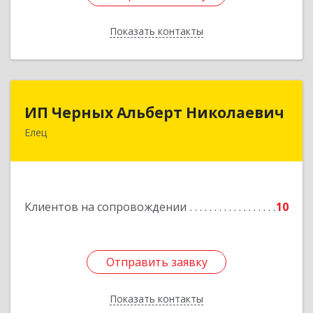
Показать контакты
Назад
ИП Черных Альберт Николаевич
ИП Черных Альберт Николаевич
Елец
399771, Липецкая обл, Елец г, Н.Гусевой ул, 56А
Подробнее
Клиентов на сопровождении
10
Отправить заявку
Отправить заявку
Показать контакты
Назад