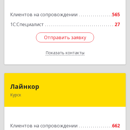
Подробнее
Клиентов на сопровождении
565
1С:Специалист
27
Отправить заявку
Отправить заявку
Показать контакты
Назад
Лайнкор
Лайнкор
Курск
305021, Курская обл, Курск г, Победы пр-кт, дом
№ 10, оф.№64
Подробнее
Клиентов на сопровождении
662