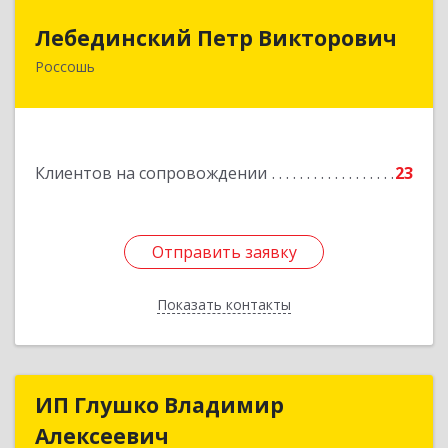
Лебединский Петр Викторович
Лебединский Петр Викторович
Россошь
396650, Воронежская обл., г. Россошь, пер.
Крамского 11
Подробнее
Клиентов на сопровождении
23
Отправить заявку
Отправить заявку
Показать контакты
Назад
ИП Глушко Владимир
ИП Глушко Владимир
Алексеевич
Алексеевич