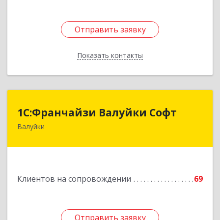
Отправить заявку
Отправить заявку
Показать контакты
Назад
1С:Франчайзи Валуйки Софт
1С:Франчайзи Валуйки Софт
Валуйки
309996, Белгородская обл, Валуйки г, Горького,
дом № 21, кв.21
Подробнее
Клиентов на сопровождении
69
Отправить заявку
Отправить заявку