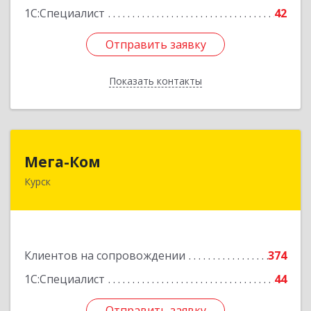
1С:Специалист
42
Отправить заявку
Отправить заявку
Показать контакты
Назад
Мега-Ком
Мега-Ком
Курск
305001, Курская обл, Курск г, Красной Армии ул,
дом № 23 А
Подробнее
Клиентов на сопровождении
374
1С:Специалист
44
Отправить заявку
Отправить заявку