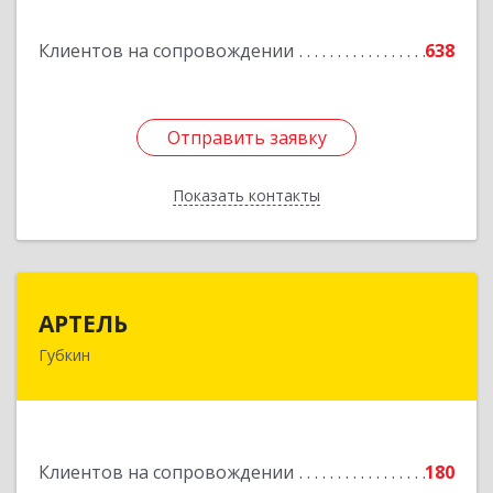
Подробнее
Клиентов на сопровождении
638
Отправить заявку
Отправить заявку
Показать контакты
Назад
АРТЕЛЬ
АРТЕЛЬ
Губкин
309181, Белгородская обл, Губкинский р-н,
Губкин г, Мира ул, дом № 20, оф.506
Подробнее
Клиентов на сопровождении
180