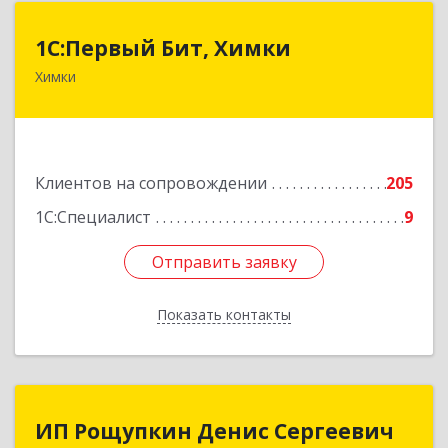
1С:Первый Бит, Химки
1С:Первый Бит, Химки
Химки
141402, Московская обл, г.о. Химки, Химки г,
Московская ул, дом № 38А, оф.1201
Подробнее
Клиентов на сопровождении
205
1С:Специалист
9
Отправить заявку
Отправить заявку
Показать контакты
Назад
ИП Рощупкин Денис Сергеевич
ИП Рощупкин Денис Сергеевич