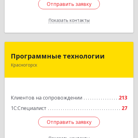
Отправить заявку
Отправить заявку
Показать контакты
Назад
Программные технологии
Программные технологии
Красногорск
143408, Московская обл, Красногорский р-н,
Красногорск г, Ленина ул, дом № 45, оф.40
Подробнее
Клиентов на сопровождении
213
1С:Специалист
27
Отправить заявку
Отправить заявку