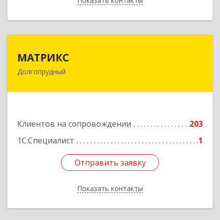
Показать контакты
Назад
МАТРИКС
МАТРИКС
Долгопрудный
141707, Московская обл, Долгопрудный г,
Пацаева пр-кт, дом № 7/10
Подробнее
Клиентов на сопровождении
203
1С:Специалист
1
Отправить заявку
Отправить заявку
Показать контакты
Назад