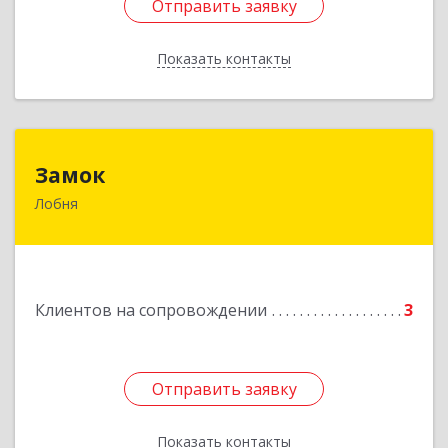
Отправить заявку
Отправить заявку
Показать контакты
Назад
Замок
Замок
Лобня
Россия, 141730, Московская область, г. Лобня,
ул. Катюшки, д. 58, кв. 56
Подробнее
Клиентов на сопровождении
3
Отправить заявку
Отправить заявку
Показать контакты
Назад