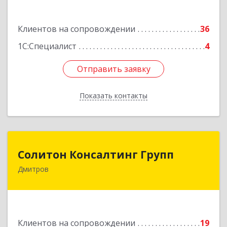
Подробнее
Клиентов на сопровождении
36
1С:Специалист
4
Отправить заявку
Отправить заявку
Показать контакты
Назад
Солитон Консалтинг Групп
Солитон Консалтинг Групп
Дмитров
141804, Московская обл, г.о. Дмитровский,
Дмитров г, Чекистская ул, дом № 8, кв.186
Подробнее
Клиентов на сопровождении
19