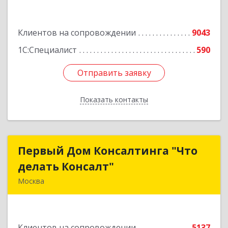
Подробнее
Клиентов на сопровождении
9043
1С:Специалист
590
Отправить заявку
Отправить заявку
Показать контакты
Назад
Первый Дом Консалтинга "Что
Первый Дом Консалтинга "Что
делать Консалт"
делать Консалт"
Москва
127083, Москва г, Мишина ул, дом № 56
Подробнее
Клиентов на сопровождении
5137