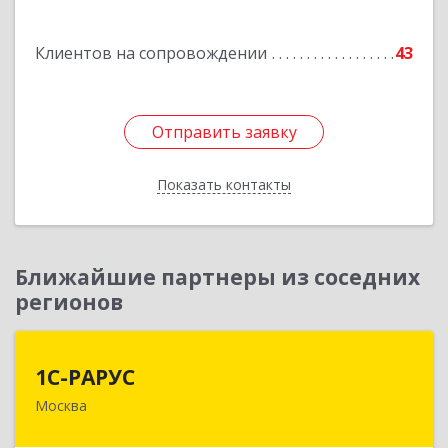
Подробнее
Клиентов на сопровождении
43
Отправить заявку
Отправить заявку
Показать контакты
Назад
Ближайшие партнеры из соседних
регионов
1С-РАРУС
1С-РАРУС
Москва
127434, Москва г, Дмитровское ш, дом № 9Б