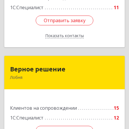
1С:Специалист
11
Отправить заявку
Отправить заявку
Показать контакты
Назад
Верное решение
Верное решение
Лобня
141730, Московская обл, Лобня г, Чехова ул,
дом № 12, кв.68
Подробнее
Клиентов на сопровождении
15
1С:Специалист
12