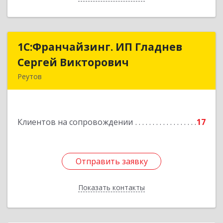
1С:Франчайзинг. ИП Гладнев
1С:Франчайзинг. ИП Гладнев
Сергей Викторович
Сергей Викторович
Реутов
143966, Московская обл, Реутов г, Парковая ул,
дом № 6, кв.37
Клиентов на сопровождении
17
Подробнее
Отправить заявку
Отправить заявку
Показать контакты
Назад