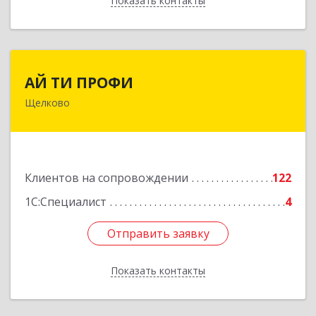
Показать контакты
Назад
АЙ ТИ ПРОФИ
АЙ ТИ ПРОФИ
Щелково
141108, Московская обл, г.о. Щёлково,
Щёлково г, Заводская ул, дом № 1, пом.3
Подробнее
Клиентов на сопровождении
122
1С:Специалист
4
Отправить заявку
Отправить заявку
Показать контакты
Назад