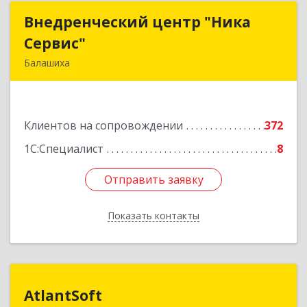
Внедренческий центр "Ника
Внедренческий центр "Ника
Сервис"
Сервис"
Балашиха
143912, Московская обл, Балашиха г, Полевая
ул, дом № 3
Клиентов на сопровождении
372
Подробнее
1С:Специалист
8
Отправить заявку
Отправить заявку
Показать контакты
Назад
AtlantSoft
AtlantSoft