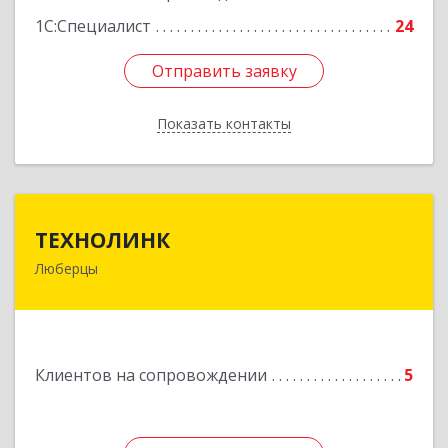
1С:Специалист
24
Отправить заявку
Отправить заявку
Показать контакты
Назад
ТЕХНОЛИНК
ТЕХНОЛИНК
Люберцы
140014, г.Люберцы, Октябрьский просп., д.373
Подробнее
Клиентов на сопровождении
5