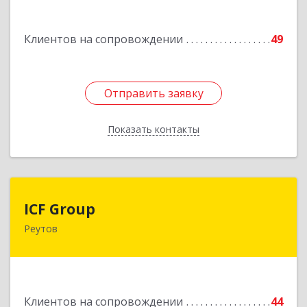
Загорянский дп, Кирова ул, дом № 28
Клиентов на сопровождении
49
Подробнее
Отправить заявку
Отправить заявку
Показать контакты
Назад
ICF Group
ICF Group
Реутов
143965, Московская обл, г.о. Реутов, Реутов г,
Юбилейный пр-кт, дом № 40, пом.35
Подробнее
Клиентов на сопровождении
44