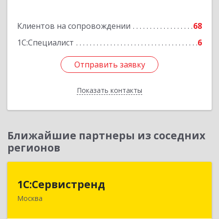
Подробнее
Клиентов на сопровождении
68
1С:Специалист
6
Отправить заявку
Отправить заявку
Показать контакты
Назад
Ближайшие партнеры из соседних
регионов
1С:Сервистренд
1С:Сервистренд
Москва
107023, Москва г, Семёновский пер, дом № 15,
этаж 6, пом.I, ком.4