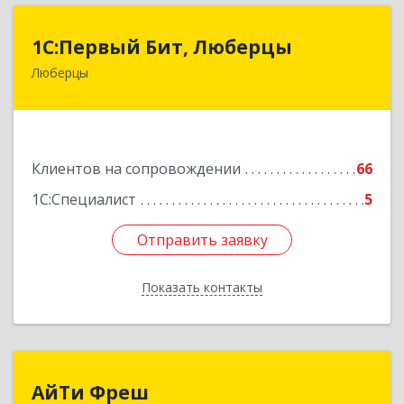
1С:Первый Бит, Люберцы
1С:Первый Бит, Люберцы
Люберцы
140009, Московская обл, Люберецкий р-н,
Люберцы г, Митрофанова ул, дом № 20А, оф.15
Подробнее
Клиентов на сопровождении
66
1С:Специалист
5
Отправить заявку
Отправить заявку
Показать контакты
Назад
АйТи Фреш
АйТи Фреш