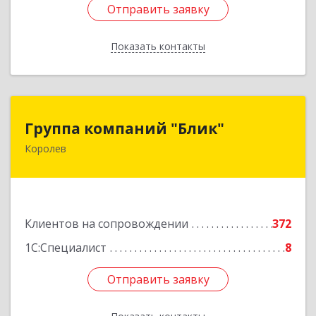
Отправить заявку
Отправить заявку
Показать контакты
Назад
Группа компаний "Блик"
Группа компаний "Блик"
Королев
141077, Московская обл, Королев г,
Октябрьский б-р, дом № 14
Подробнее
Клиентов на сопровождении
372
1С:Специалист
8
Отправить заявку
Отправить заявку