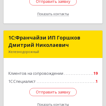
Отправить заявку
Отправить заявку
Показать контакты
Назад
1С:Франчайзи ИП Горшков
1С:Франчайзи ИП Горшков
Дмитрий Николаевич
Дмитрий Николаевич
Железнодорожный
143980, Московская обл, Железнодорожный г,
Пролетарская ул, дом № 10, кв.25
Клиентов на сопровождении
19
Подробнее
1С:Специалист
1
Отправить заявку
Отправить заявку
Показать контакты
Назад