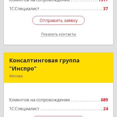
1С:Специалист
37
Отправить заявку
Отправить заявку
Показать контакты
Назад
Консалтинговая группа
Консалтинговая группа
"Инспро"
"Инспро"
Москва
107370, Москва г, Открытое ш, дом № 12,
строение 3, ком.55
Клиентов на сопровождении
689
Подробнее
1С:Специалист
24