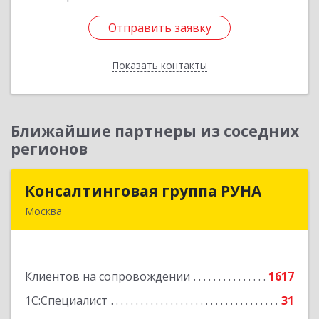
Отправить заявку
Отправить заявку
Показать контакты
Назад
Ближайшие партнеры из соседних
регионов
Консалтинговая группа РУНА
Консалтинговая группа РУНА
Москва
117218, Москва г, Кржижановского ул, дом №
29, корпус 1
Клиентов на сопровождении
1617
Подробнее
1С:Специалист
31