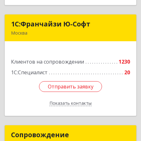
1С:Франчайзи Ю-Софт
1С:Франчайзи Ю-Софт
Москва
117149, Москва г, вн.тер.г. муниципальный
округ Зюзино, Азовская ул, дом № 6, корпус 3
Клиентов на сопровождении
1230
Подробнее
1С:Специалист
20
Отправить заявку
Отправить заявку
Показать контакты
Назад
Сопровождение
Сопровождение