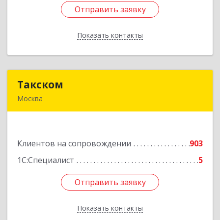
Отправить заявку
Отправить заявку
Показать контакты
Назад
Такском
Такском
Москва
119034, Москва г, Барыковский пер, дом №
4,стр.2
Клиентов на сопровождении
903
Подробнее
1С:Специалист
5
Отправить заявку
Отправить заявку
Показать контакты
Назад