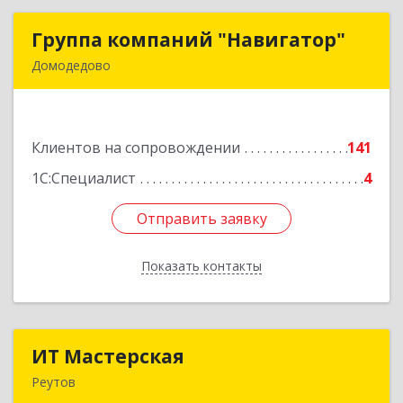
Группа компаний "Навигатор"
Группа компаний "Навигатор"
Домодедово
142001, Московская обл, Домодедово г,
Северный мкр, Каширское ш, дом № 7А, оф.304
Клиентов на сопровождении
141
Подробнее
1С:Специалист
4
Отправить заявку
Отправить заявку
Показать контакты
Назад
ИТ Мастерская
ИТ Мастерская
Реутов