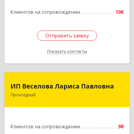
Клиентов на сопровождении
106
Подробнее
Отправить заявку
Отправить заявку
Показать контакты
Назад
ИП Веселова Лариса Павловна
ИП Веселова Лариса Павловна
Прохладный
361045, Кабардино-Балкарская Респ,
Прохладный г, Добровольская ул, дом № 31
Подробнее
Клиентов на сопровождении
98