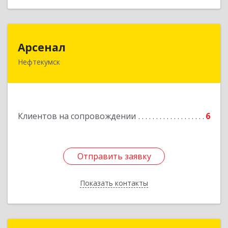
Арсенал
Арсенал
Нефтекумск
Ставропольский край, Нефтекумск г,
Дзержинского ул, дом № 11А
Подробнее
Клиентов на сопровождении
6
Отправить заявку
Отправить заявку
Показать контакты
Назад