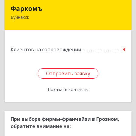
Фаркомъ
Фаркомъ
Буйнакск
Подробнее
Клиентов на сопровождении
3
Отправить заявку
Отправить заявку
Показать контакты
Назад
При выборе фирмы-франчайзи в Грозном,
обратите внимание на: