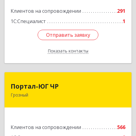
Подробнее
Клиентов на сопровождении
291
1С:Специалист
1
Отправить заявку
Отправить заявку
Показать контакты
Назад
Портал-ЮГ ЧР
Портал-ЮГ ЧР
Грозный
364906, Чеченская Респ, Грозный г, Путина пр-
кт, дом № 30
Подробнее
Клиентов на сопровождении
566