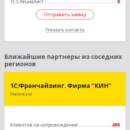
1С:Специалист
8
Отправить заявку
Отправить заявку
Показать контакты
Назад
Ближайшие партнеры из соседних
регионов
1С:Франчайзинг. Фирма "КИН"
1С:Франчайзинг. Фирма "КИН"
Махачкала
367030, Дагестан Респ, Махачкала г, И.Казака
ул, дом № 31
Подробнее
Клиентов на сопровождении
486