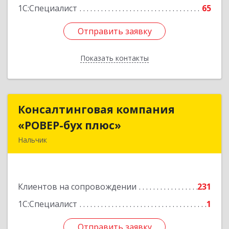
1С:Специалист
65
Отправить заявку
Отправить заявку
Показать контакты
Назад
Консалтинговая компания
Консалтинговая компания
«РОВЕР-бух плюс»
«РОВЕР-бух плюс»
Нальчик
360004, Кабардино-Балкарская Респ, Нальчик г,
Кирова ул, дом № 233
Клиентов на сопровождении
231
Подробнее
1С:Специалист
1
Отправить заявку
Отправить заявку