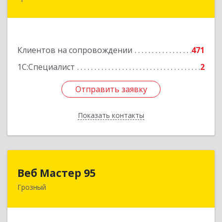
ул, дом № 36А
Подробнее
Клиентов на сопровождении
471
1С:Специалист
2
Отправить заявку
Отправить заявку
Показать контакты
Назад
Веб Мастер 95
Веб Мастер 95
Грозный
364050, Чеченская Респ, Грозный г, Им
Гайрбекова Муслима Гайрбековича ул, дом №
72