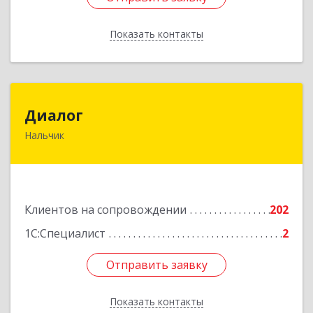
Показать контакты
Назад
Диалог
Диалог
Нальчик
360016, Кабардино-Балкарская Респ, Нальчик г,
Калюжного ул, дом № 3, этаж 2
Подробнее
Клиентов на сопровождении
202
1С:Специалист
2
Отправить заявку
Отправить заявку
Показать контакты
Назад