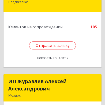
Владикавказ
362020, Северная Осетия - Алания Респ,
Владикавказ г, Островского ул, дом № 12, пом.3
Подробнее
Клиентов на сопровождении
105
Отправить заявку
Отправить заявку
Показать контакты
Назад
ИП Журавлев Алексей
ИП Журавлев Алексей
Александрович
Александрович
Моздок
363750, Северная Осетия - Алания Респ, Моздок