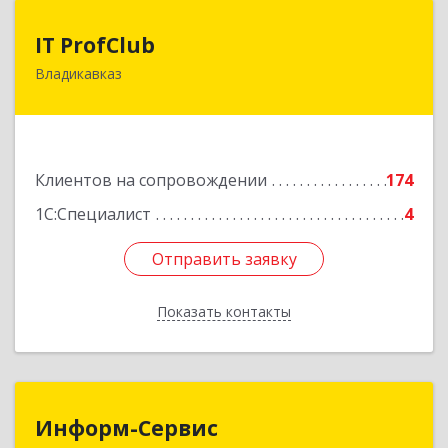
IT ProfClub
IT ProfClub
Владикавказ
362045, Северная Осетия - Алания Респ,
Владикавказ г, Международная ул, дом № 2 "А",
этаж 5, каб.507
Подробнее
Клиентов на сопровождении
174
1С:Специалист
4
Отправить заявку
Отправить заявку
Показать контакты
Назад
Информ-Сервис
Информ-Сервис