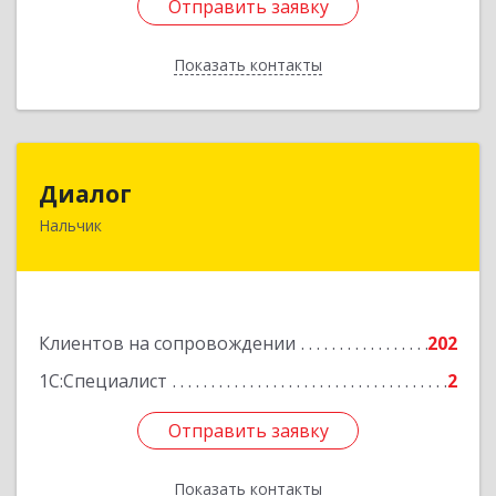
Отправить заявку
Отправить заявку
Показать контакты
Назад
Диалог
Диалог
Нальчик
360016, Кабардино-Балкарская Респ, Нальчик г,
Калюжного ул, дом № 3, этаж 2
Подробнее
Клиентов на сопровождении
202
1С:Специалист
2
Отправить заявку
Отправить заявку
Показать контакты
Назад