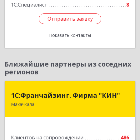
1С:Специалист
8
Отправить заявку
Отправить заявку
Показать контакты
Назад
Ближайшие партнеры из соседних
регионов
1С:Франчайзинг. Фирма "КИН"
1С:Франчайзинг. Фирма "КИН"
Махачкала
367030, Дагестан Респ, Махачкала г, И.Казака
ул, дом № 31
Подробнее
Клиентов на сопровождении
486