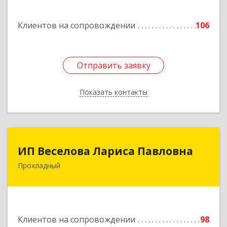
г, Кирова ул, дом № 41
Клиентов на сопровождении
106
Подробнее
Отправить заявку
Отправить заявку
Показать контакты
Назад
ИП Веселова Лариса Павловна
ИП Веселова Лариса Павловна
Прохладный
361045, Кабардино-Балкарская Респ,
Прохладный г, Добровольская ул, дом № 31
Подробнее
Клиентов на сопровождении
98