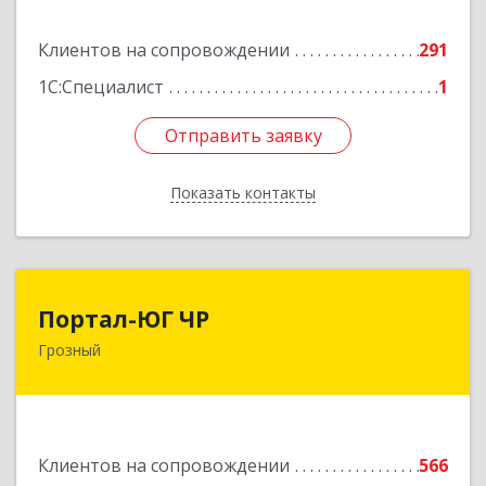
Подробнее
Клиентов на сопровождении
291
1С:Специалист
1
Отправить заявку
Отправить заявку
Показать контакты
Назад
Портал-ЮГ ЧР
Портал-ЮГ ЧР
Грозный
364906, Чеченская Респ, Грозный г, Путина пр-
кт, дом № 30
Подробнее
Клиентов на сопровождении
566