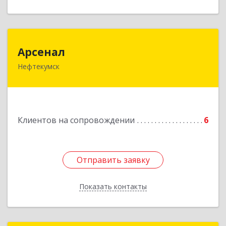
Арсенал
Арсенал
Нефтекумск
Ставропольский край, Нефтекумск г,
Дзержинского ул, дом № 11А
Подробнее
Клиентов на сопровождении
6
Отправить заявку
Отправить заявку
Показать контакты
Назад