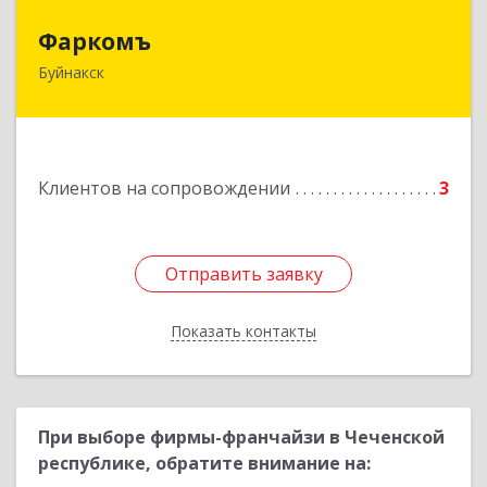
Фаркомъ
Фаркомъ
Буйнакск
Подробнее
Клиентов на сопровождении
3
Отправить заявку
Отправить заявку
Показать контакты
Назад
При выборе фирмы-франчайзи в Чеченской
республике, обратите внимание на: