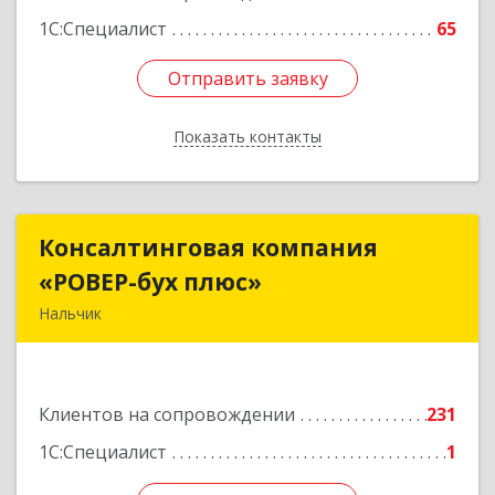
1С:Специалист
65
Отправить заявку
Отправить заявку
Показать контакты
Назад
Консалтинговая компания
Консалтинговая компания
«РОВЕР-бух плюс»
«РОВЕР-бух плюс»
Нальчик
360004, Кабардино-Балкарская Респ, Нальчик г,
Кирова ул, дом № 233
Клиентов на сопровождении
231
Подробнее
1С:Специалист
1