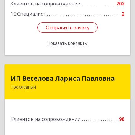
Клиентов на сопровождении
202
1С:Специалист
2
Отправить заявку
Отправить заявку
Показать контакты
Назад
ИП Веселова Лариса Павловна
ИП Веселова Лариса Павловна
Прохладный
361045, Кабардино-Балкарская Респ,
Прохладный г, Добровольская ул, дом № 31
Подробнее
Клиентов на сопровождении
98