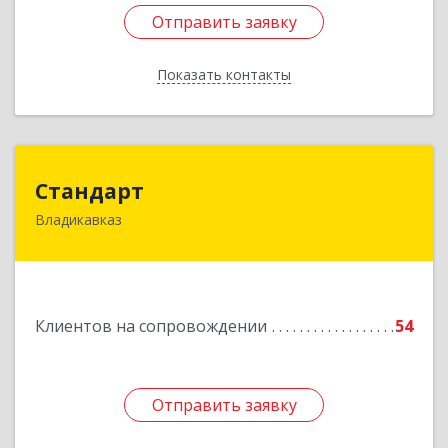
Отправить заявку
Отправить заявку
Показать контакты
Назад
Стандарт
Стандарт
Владикавказ
362025, Северная Осетия - Алания Респ,
Владикавказ г, Бородинская ул, дом № 25А,
этаж 2, оф. 25
Подробнее
Клиентов на сопровождении
54
Отправить заявку
Отправить заявку