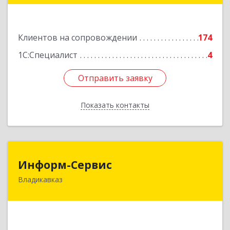
этаж 5, каб.507
Подробнее
Клиентов на сопровождении
174
1С:Специалист
4
Отправить заявку
Отправить заявку
Показать контакты
Назад
Информ-Сервис
Информ-Сервис
Владикавказ
362020, Северная Осетия - Алания Респ,
Владикавказ г, Островского ул, дом № 12, пом.3
Подробнее