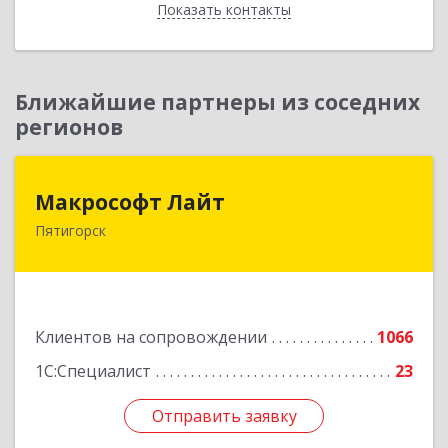
Показать контакты
Назад
Ближайшие партнеры из соседних
регионов
Макрософт Лайт
Макрософт Лайт
Пятигорск
357501, Ставропольский край, Пятигорск г,
Коста Хетагурова ул, дом № 4
Подробнее
Клиентов на сопровождении
1066
1С:Специалист
23
Отправить заявку
Отправить заявку