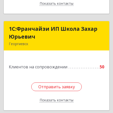
Показать контакты
Назад
1С:Франчайзи ИП Школа Захар
1С:Франчайзи ИП Школа Захар
Юрьевич
Юрьевич
Георгиевск
357840, Ставропольский край, Георгиевский р-
н, Александрийская ст-ца, Курдюмовский пер,
дом № 10
Клиентов на сопровождении
50
Подробнее
Отправить заявку
Отправить заявку
Показать контакты
Назад