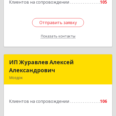
Клиентов на сопровождении
105
Отправить заявку
Отправить заявку
Показать контакты
Назад
ИП Журавлев Алексей
ИП Журавлев Алексей
Александрович
Александрович
Моздок
363750, Северная Осетия - Алания Респ, Моздок
г, Кирова ул, дом № 41
Клиентов на сопровождении
106
Подробнее