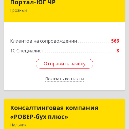
Портал-ЮГ ЧР
Грозный
364906, Чеченская Респ, Грозный г, Путина пр-
кт, дом № 30
Подробнее
Клиентов на сопровождении
566
1С:Специалист
8
Отправить заявку
Отправить заявку
Показать контакты
Назад
Консалтинговая компания
Консалтинговая компания
«РОВЕР-бух плюс»
«РОВЕР-бух плюс»
Нальчик