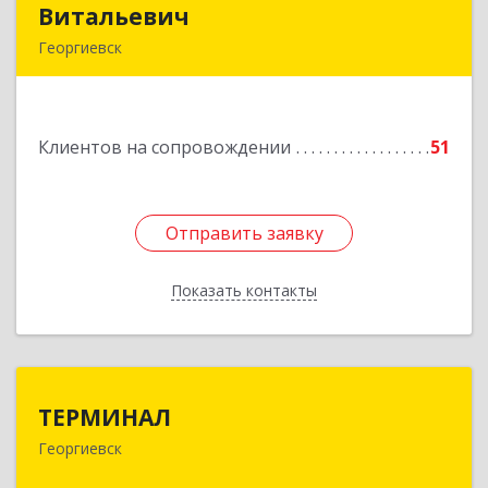
Витальевич
Витальевич
Георгиевск
Подробнее
Клиентов на сопровождении
51
Отправить заявку
Отправить заявку
Показать контакты
Назад
ТЕРМИНАЛ
ТЕРМИНАЛ
Георгиевск
357820, Ставропольский край, Георгиевск г,
Калинина ул, дом № 109