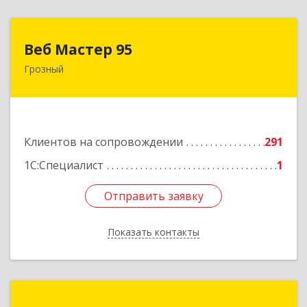
Веб Мастер 95
Веб Мастер 95
Грозный
364050, Чеченская Респ, Грозный г, Им
Гайрбекова Муслима Гайрбековича ул, дом №
72
Подробнее
Клиентов на сопровождении
291
1С:Специалист
1
Отправить заявку
Отправить заявку
Показать контакты
Назад
Портал-ЮГ ЧР