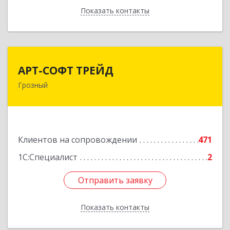
Показать контакты
Назад
АРТ-СОФТ ТРЕЙД
АРТ-СОФТ ТРЕЙД
Грозный
364013, Чеченская Респ, Грозный г, Полярников
ул, дом № 36А
Подробнее
Клиентов на сопровождении
471
1С:Специалист
2
Отправить заявку
Отправить заявку
Показать контакты
Назад