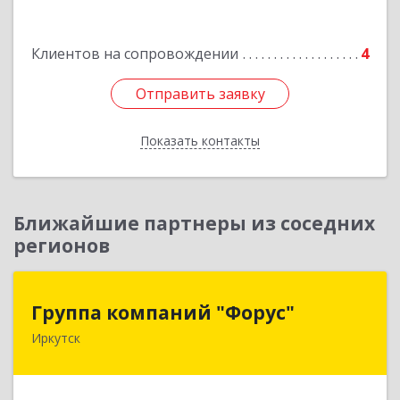
Подробнее
Клиентов на сопровождении
4
Отправить заявку
Отправить заявку
Показать контакты
Назад
Ближайшие партнеры из соседних
регионов
Группа компаний "Форус"
Группа компаний "Форус"
Иркутск
664007, Иркутская обл, Иркутск г, Ямская ул,
дом № 1, корпус 1, оф.1