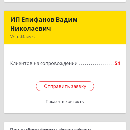
ИП Епифанов Вадим
ИП Епифанов Вадим
Николаевич
Николаевич
Усть-Илимск
666682, Иркутская обл, Усть-Илимск г,
Белградская ул, дом № 11, кв.22
Клиентов на сопровождении
54
Подробнее
Отправить заявку
Отправить заявку
Показать контакты
Назад
При выборе фирмы-франчайзи в