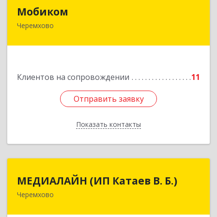
Мобиком
Мобиком
Черемхово
Подробнее
Клиентов на сопровождении
11
Отправить заявку
Отправить заявку
Показать контакты
Назад
МЕДИАЛАЙН (ИП Катаев В. Б.)
МЕДИАЛАЙН (ИП Катаев В. Б.)
Черемхово
665413, Иркутская обл, Черемхово г, Ленина ул,
дом № 5, оф.328