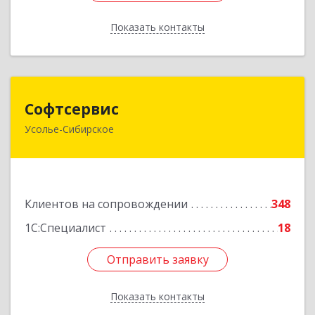
Показать контакты
Назад
Софтсервис
Софтсервис
Усолье-Сибирское
665451, Иркутская обл, Усолье-Сибирское г,
Интернациональная ул, дом № 87
Подробнее
Клиентов на сопровождении
348
1С:Специалист
18
Отправить заявку
Отправить заявку
Показать контакты
Назад