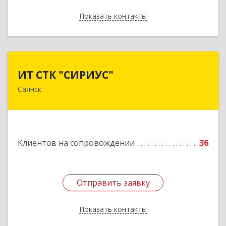
Показать контакты
Назад
ИТ СТК "СИРИУС"
ИТ СТК "СИРИУС"
Саянск
666303, Иркутская обл, Саянск г, Юбилейный
мкр, дом № 38
Подробнее
Клиентов на сопровождении
36
Отправить заявку
Отправить заявку
Показать контакты
Назад