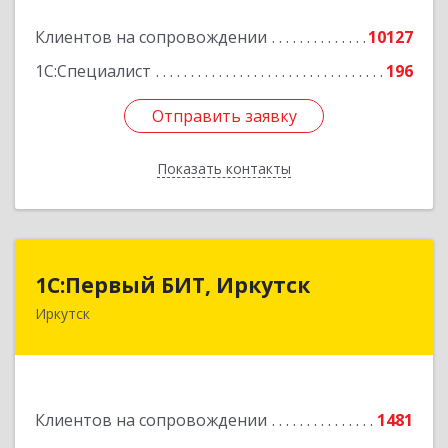
Подробнее
Клиентов на сопровождении
10127
1С:Специалист
196
Отправить заявку
Отправить заявку
Показать контакты
Назад
1С:Первый БИТ, Иркутск
1С:Первый БИТ, Иркутск
Иркутск
664007, Иркутская обл, Иркутск г, Декабрьских
Событий ул, дом № 125, оф.500
Подробнее
Клиентов на сопровождении
1481