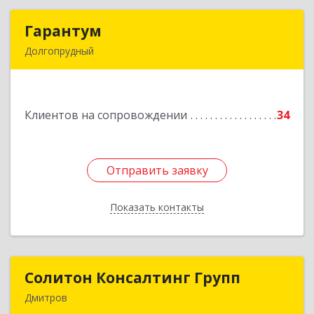
Гарантум
Гарантум
Долгопрудный
141707, Московская обл, Долгопрудный г,
Заводская ул, дом № 7
Клиентов на сопровождении
34
Подробнее
Отправить заявку
Отправить заявку
Показать контакты
Назад
Солитон Консалтинг Групп
Солитон Консалтинг Групп
Дмитров
141804, Московская обл, г.о. Дмитровский,