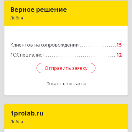
Верное решение
Верное решение
Лобня
141730, Московская обл, Лобня г, Чехова ул,
дом № 12, кв.68
Клиентов на сопровождении
15
Подробнее
1С:Специалист
12
Отправить заявку
Отправить заявку
Показать контакты
Назад
1prolab.ru
1prolab.ru
Лобня
141865, Московская обл, Дмитровский р-н,