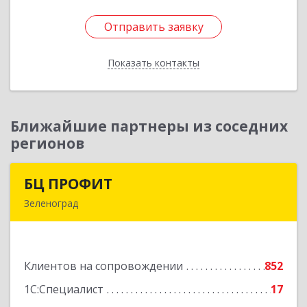
Отправить заявку
Отправить заявку
Показать контакты
Назад
Ближайшие партнеры из соседних
регионов
БЦ ПРОФИТ
БЦ ПРОФИТ
Зеленоград
124482, Москва г, Зеленоград г, корпус 340,
этаж 1, пом.Х, ком.1-5
Клиентов на сопровождении
852
Подробнее
1С:Специалист
17