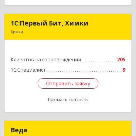
1С:Первый Бит, Химки
1С:Первый Бит, Химки
Химки
141402, Московская обл, г.о. Химки, Химки г,
Московская ул, дом № 38А, оф.1201
Клиентов на сопровождении
205
Подробнее
1С:Специалист
9
Отправить заявку
Отправить заявку
Показать контакты
Назад
Веда
Веда