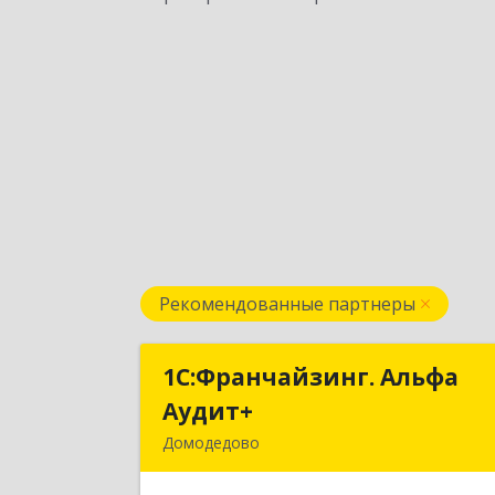
Рекомендованные партнеры
1С:Франчайзинг. Альфа
1С:Франчайзинг. Альф
Аудит+
Аудит
Домодедово
142001, Московская обл, Домодедов
г, Северный мкр, Каширское ш, до