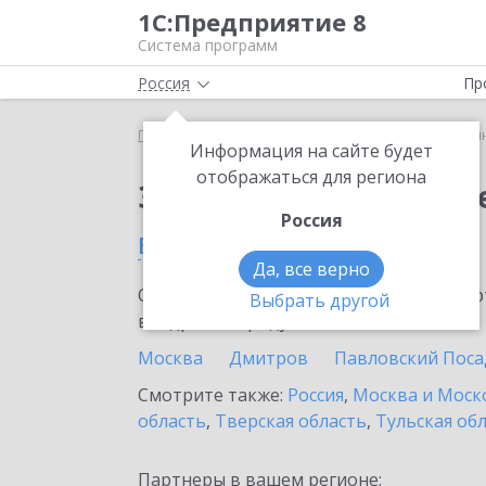
1С:Предприятие 8
Система программ
Россия
Пр
Главная
Сервисы ИТС
1С:Синтез речи
1С:Си
Информация на сайте будет
отображаться для региона
Заказать 1С:Синтез р
Россия
в Домодедово
Да, все верно
Ознакомьтесь с информационными карт
Выбрать другой
внедрение продукта.
Москва
Дмитров
Павловский Поса
Смотрите также:
Россия
,
Москва и Моск
область
,
Тверская область
,
Тульская об
Партнеры в вашем регионе: