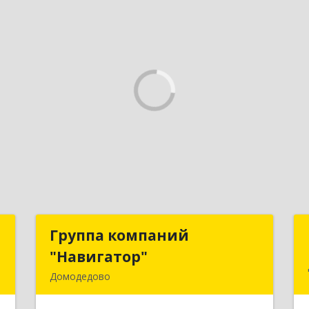
а
Группа компаний
Группа компаний
+
"Навигатор"
"Навигатор"
Домодедово
о
142001, Московская обл, Домодедово
м
г, Северный мкр, Каширское ш, дом