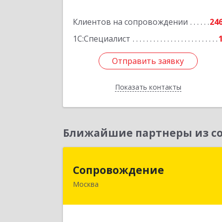
№ 7, оф.4
Клиентов на сопровождении
24
Подробне
1С:Специалист
Отправить заявку
Отправить заявку
Показать контакты
Назад
Ближайшие партнеры из со
Сопровождени
Сопровождение
Москва
117198, Москва г, Саморы Машела ул
дом № 8, корпус 1, кв.23