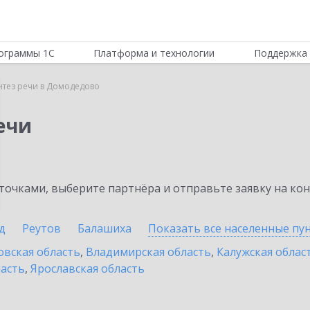
ограммы 1С
Платформа и технологии
Поддержка 
нтез речи в Домодедово
ечи
очками, выберите партнёра и отправьте заявку на ко
д
Реутов
Балашиха
Показать все населенные
пу
овская область
,
Владимирская область
,
Калужская облас
ласть
,
Ярославская область