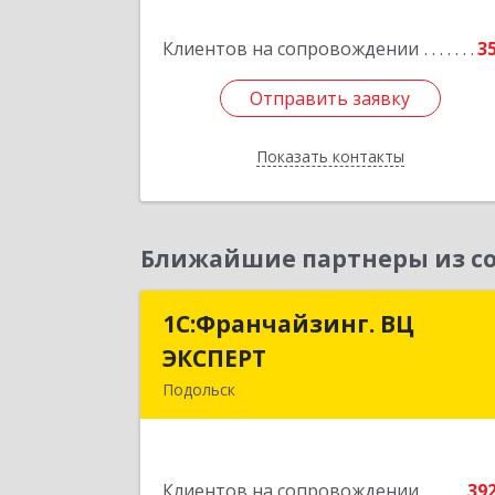
кв.9
Клиентов на сопровождении
3
Подробне
Отправить заявку
Отправить заявку
Показать контакты
Назад
Ближайшие партнеры из со
1С:Франчайзинг. ВЦ
1С:Франчайзинг. В
ЭКСПЕРТ
ЭКСПЕР
Подольск
142100, Московская обл, г.о
Подольск, Подольск г, Федорова ул
дом № 19, оф.50
Клиентов на сопровождении
39