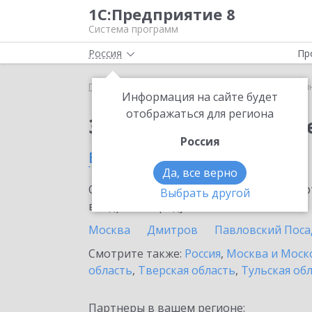
1С:Предприятие 8
Система программ
Россия
Пр
Главная
Сервисы ИТС
1С:Синтез речи
1С:Си
Информация на сайте будет
отображаться для региона
Заказать 1С:Синтез р
Россия
в Чехове
Да, все верно
Ознакомьтесь с информационными карт
Выбрать другой
внедрение продукта.
Москва
Дмитров
Павловский Поса
Смотрите также:
Россия
,
Москва и Моск
область
,
Тверская область
,
Тульская об
Партнеры в вашем регионе: