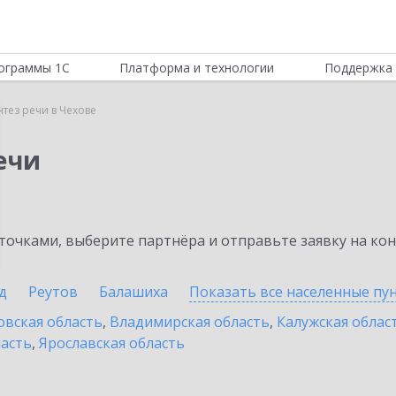
ограммы 1С
Платформа и технологии
Поддержка 
нтез речи в Чехове
ечи
очками, выберите партнёра и отправьте заявку на ко
д
Реутов
Балашиха
Показать все населенные
пу
овская область
,
Владимирская область
,
Калужская облас
ласть
,
Ярославская область