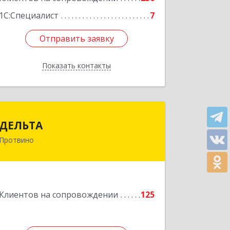
1С:Специалист
7
Отправить заявку
Отправить заявку
Показать контакты
Назад
ДЕЛЬТА
ДЕЛЬТА
Протвино
142281, Московская обл, Протвино г,
Кременковское ш, дом № 9А
Подробнее
Клиентов на сопровождении
125