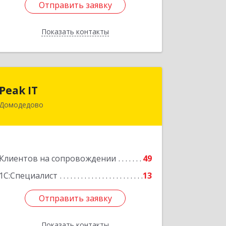
Отправить заявку
Отправить заявку
Показать контакты
Назад
Peak IT
Peak IT
Домодедово
142073, Московская обл, Домодедово
г, Ильинское д, дом № 109, кв.28
Подробнее
Клиентов на сопровождении
49
1С:Специалист
13
Отправить заявку
Отправить заявку
Показать контакты
Назад