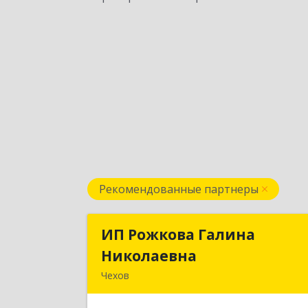
Рекомендованные партнеры
ИП Рожкова Галина
ИП Рожкова Галин
Николаевна
Николаевн
Чехов
142306, Московская обл, Чеховский р
н, Чехов г, Лопасненская ул, дом № 7