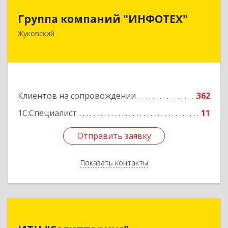
Группа компаний "ИНФОТЕХ"
Группа компаний "ИНФОТЕХ"
140180, Московская обл, Жуковский г, Чкалова
Жуковский
ул, дом № 37
Подробнее
Клиентов на сопровождении
362
1С:Специалист
11
Отправить заявку
Отправить заявку
Показать контакты
Назад
ИТЦ "Сагиттариус"