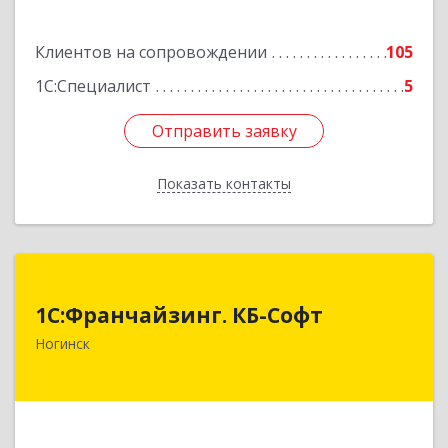
Клиентов на сопровождении
105
1С:Специалист
5
Отправить заявку
Отправить заявку
Показать контакты
Назад
1С:Франчайзинг. КБ-Софт
1С:Франчайзинг. КБ-Софт
142400, Московская обл, г.о Богородский,
Ногинск
Ногинск г, Индустриальная ул, Здание № 41В,
оф.449
Подробнее