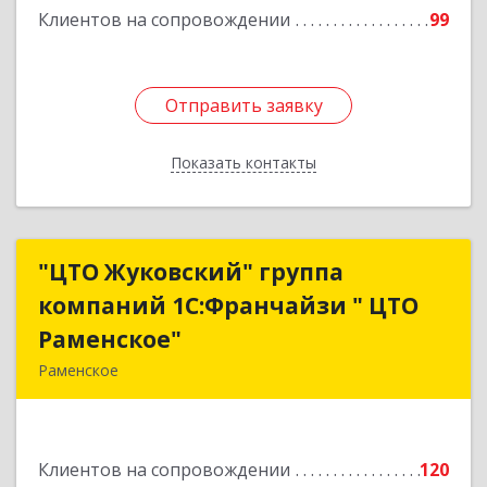
Клиентов на сопровождении
99
Отправить заявку
Отправить заявку
Показать контакты
Назад
"ЦТО Жуковский" группа
"ЦТО Жуковский" группа
компаний 1С:Франчайзи " ЦТО
компаний 1С:Франчайзи " ЦТО
Раменское"
Раменское"
Раменское
140100, Московская обл, Раменское г, Дергаево
д, Центральная ул, дом № 58А
Клиентов на сопровождении
120
Подробнее