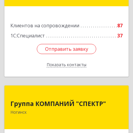
Подробнее
Клиентов на сопровождении
87
1С:Специалист
37
Отправить заявку
Отправить заявку
Показать контакты
Назад
Группа КОМПАНИЙ "СПЕКТР"
Группа КОМПАНИЙ "СПЕКТР"
142400, Московская обл, г.о.Богородский,
Ногинск
Ногинск г, Рогожская ул, дом № 89, оф.210
Подробнее