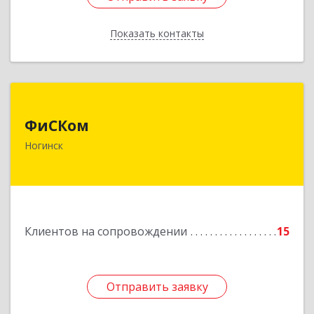
Показать контакты
Назад
ФиСКом
ФиСКом
142403, Московская обл., г.Ногинск,
Ногинск
ул.Ремесленная, д.1, пом.33
Подробнее
Клиентов на сопровождении
15
Отправить заявку
Отправить заявку