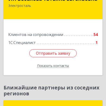
144000, Московская обл, Электросталь г,
Электросталь
Николаева ул, дом № 6, кв.6
Подробнее
Клиентов на сопровождении
54
1С:Специалист
1
Отправить заявку
Отправить заявку
Показать контакты
Назад
Ближайшие партнеры из соседних
регионов