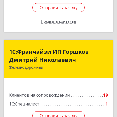
Отправить заявку
Отправить заявку
Показать контакты
Назад
1С:Франчайзи ИП Горшков
1С:Франчайзи ИП Горшков
Дмитрий Николаевич
Дмитрий Николаевич
Железнодорожный
143980, Московская обл, Железнодорожный г,
Пролетарская ул, дом № 10, кв.25
Подробнее
Клиентов на сопровождении
19
1С:Специалист
1
Отправить заявку
Отправить заявку