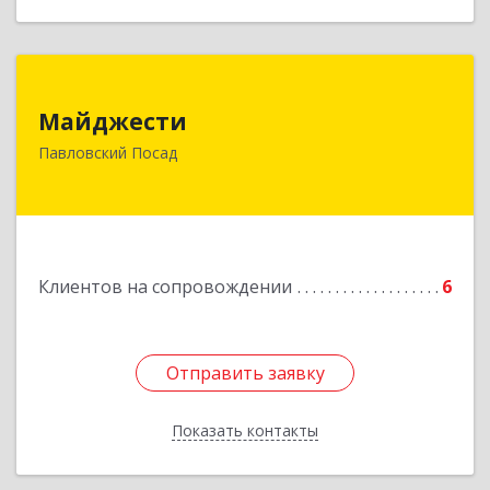
Майджести
Майджести
142502, Московская обл, Павлово-Посадский р-
Павловский Посад
н, Павловский Посад г, Южная ул, дом № 22,
кв.59
Подробнее
Клиентов на сопровождении
6
Отправить заявку
Отправить заявку
Показать контакты
Назад