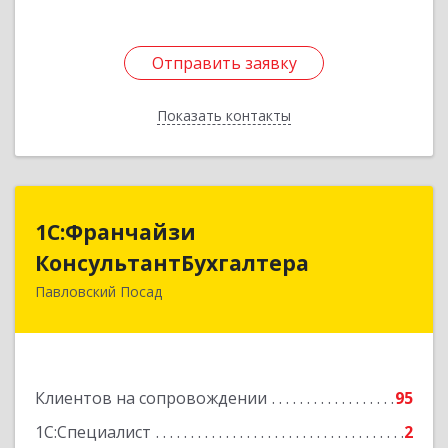
Отправить заявку
Отправить заявку
Показать контакты
Назад
1С:Франчайзи
1С:Франчайзи
КонсультантБухгалтера
КонсультантБухгалтера
Павловский Посад
142500, Московская обл, Павловский Посад г,
Каляева ул, дом № 3, оф.38
Подробнее
Клиентов на сопровождении
95
1С:Специалист
2