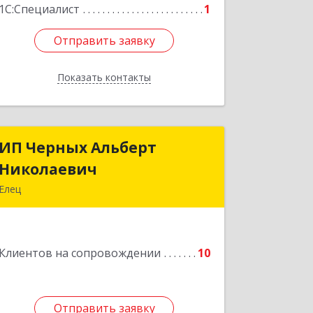
1С:Специалист
1
Отправить заявку
Отправить заявку
Показать контакты
Назад
ИП Черных Альберт
ИП Черных Альберт
Николаевич
Николаевич
Елец
399771, Липецкая обл, Елец г,
Н.Гусевой ул, 56А
Клиентов на сопровождении
10
Подробнее
Отправить заявку
Отправить заявку