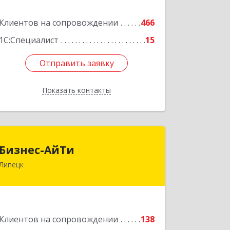
Клиентов на сопровождении
466
Подробнее
1С:Специалист
15
Отправить заявку
Отправить заявку
Показать контакты
Назад
Бизнес-АйТи
Бизнес-АйТи
Липецк
398008, Липецкая обл, Липецк г, 50
лет НЛМК ул, дом № 11, пом.18
Подробнее
Клиентов на сопровождении
138