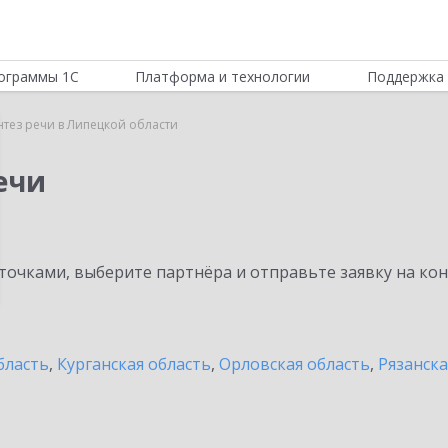
ограммы 1С
Платформа и технологии
Поддержка 
нтез речи в Липецкой области
ечи
очками, выберите партнёра и отправьте заявку на ко
бласть
,
Курганская область
,
Орловская область
,
Рязанска