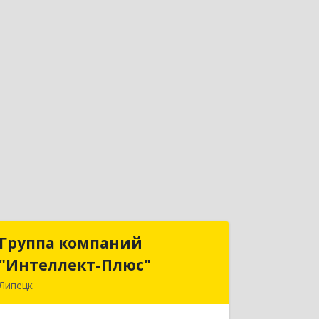
Группа компаний
Группа компаний
"Интеллект-Плюс"
"Интеллект-Плюс"
Липецк
398024, Липецкая обл, Липецк г,
Победы пл, дом № 8, 306