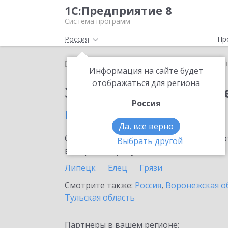
1С:Предприятие 8
Система программ
Россия
Пр
Главная
Сервисы ИТС
1С:Синтез речи
1С:Си
Информация на сайте будет
отображаться для региона
Заказать 1С:Синтез р
Россия
в Липецкой области
Да, все верно
Ознакомьтесь с информационными карт
Выбрать другой
внедрение продукта.
Липецк
Елец
Грязи
Смотрите также:
Россия
,
Воронежская о
Тульская область
Партнеры в вашем регионе: