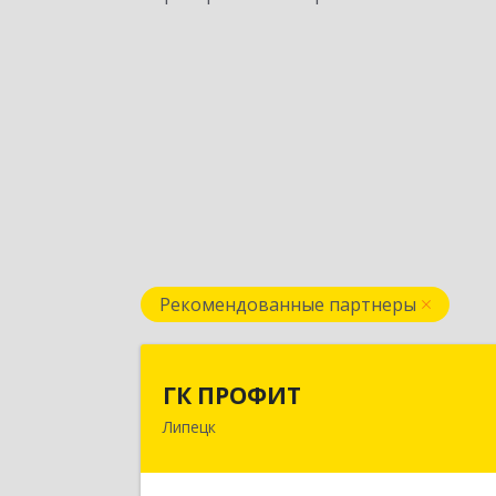
Рекомендованные партнеры
ГК ПРОФИ
ГК ПРОФИТ
Липецк
398001, Липецкая обл, Липецк г
Советская ул, дом № 66Б, пом.