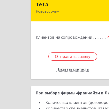
ТеТ
ТеТа
Нововоронеж
396 073, Нововоронеж г, а/я, дом № 3
Подробне
Клиентов на сопровождении
Отправить заявку
Отправить заявку
Показать контакты
Назад
При выборе фирмы-франчайзи в Ли
Количество клиентов (договоро
Количество специалистов, атте