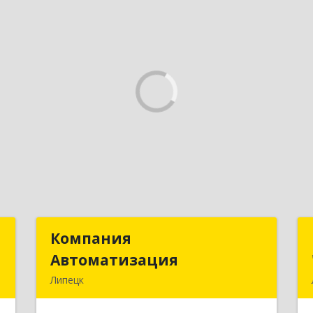
Т
Компания
Компания
Автоматизация
Автоматизация
,
Липецк
8
398001, Липецкая обл, Липецк г,
Победы пл, дом № 8