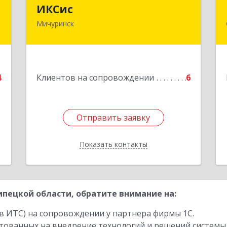
а
ИКСис
ИКСис
Мичуринск
0
393761, Тамбовская обл, Мичуринск г,
Набережная ул, дом № 275
е
Подробнее
4
Клиентов на сопровождении
6
Отправить заявку
Отправить заявку
Показать контакты
Назад
пецкой области, обратите внимание на:
в ИТС) на сопровождении у партнера фирмы 1С.
стованных на внедрение технологий и решений системы