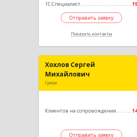
1С:Специалист
1
Отправить заявку
Отправить заявку
Показать контакты
Назад
Хохлов Сергей
Хохлов Серге
Михайлович
Михайлови
Грязи
399059, Россия, Липецкая обл., г.Грязи
ул.Рублева, д.3
Клиентов на сопровождении
1
Подробне
Отправить заявку
Отправить заявку