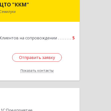
ЦТО "ККМ"
ЦТО "ККМ"
Семилуки
Подробнее
Клиентов на сопровождении
5
Отправить заявку
Отправить заявку
Показать контакты
Назад
 1С:Предприятие.