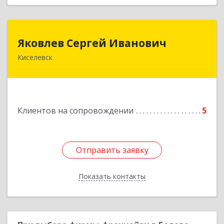
Яковлев Сергей Иванович
Яковлев Сергей Иванович
Киселевск
650002, Кемеровская обл, г.Кемерово, пр-т
Шахтеров, дом № 90, кв.104
Подробнее
Клиентов на сопровождении
5
Отправить заявку
Отправить заявку
Показать контакты
Назад