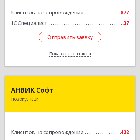
Подробнее
Клиентов на сопровождении
877
1С:Специалист
37
Отправить заявку
Отправить заявку
Показать контакты
Назад
АНВИК Софт
АНВИК Софт
Новокузнецк
654079, Кемеровская область - Кузбасс,
Новокузнецкий г.о, Новокузнецк г,
Куйбышевский р-н, Невского ул, дом № 1, этаж
2
Клиентов на сопровождении
422
Подробнее