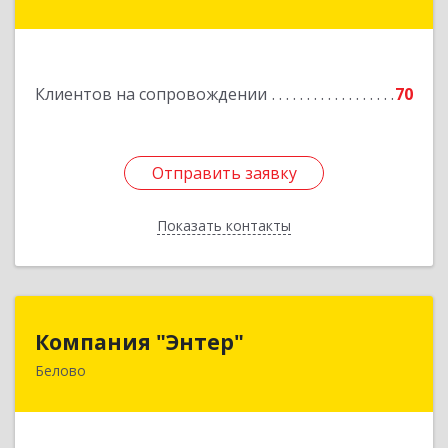
Железнодорожный пер, дом № 27
Подробнее
Клиентов на сопровождении
70
Отправить заявку
Отправить заявку
Показать контакты
Назад
Компания "Энтер"
Компания "Энтер"
Белово
652600, Кемеровская обл, Белово г, Почтовый
пер, дом № 2, пом.2
Подробнее