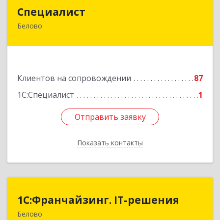
Специалист
Специалист
Белово
Кемеровская обл, Белово г, Ленина ул, дом №
31-2
Подробнее
Клиентов на сопровождении
87
1С:Специалист
1
Отправить заявку
Отправить заявку
Показать контакты
Назад
1С:Франчайзинг. IT-решения
1С:Франчайзинг. IT-решения
Белово
652600, Кемеровская обл, Белово г,