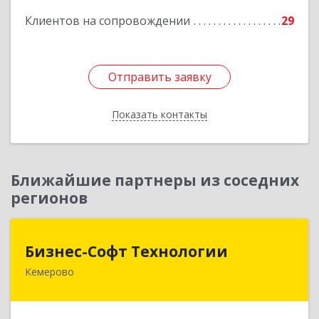
Клиентов на сопровождении
29
Отправить заявку
Отправить заявку
Показать контакты
Назад
Ближайшие партнеры из соседних
регионов
Бизнес-Софт Технологии
Бизнес-Софт Технологии
Кемерово
650992, Кемеровская область - Кузбасс обл,
Кемерово г, Советский пр-кт, дом № 2/8, оф.401