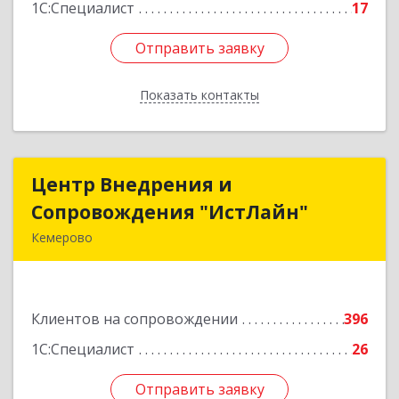
1С:Специалист
17
Отправить заявку
Отправить заявку
Показать контакты
Назад
Центр Внедрения и
Центр Внедрения и
Сопровождения "ИстЛайн"
Сопровождения "ИстЛайн"
Кемерово
650000, Кемеровская область - Кузбасс обл, г.о.
Кемеровский, Кемерово г, Мичурина ул, дом №
13А, этаж 3, пом.2, оф.301
Клиентов на сопровождении
396
Подробнее
1С:Специалист
26
Отправить заявку
Отправить заявку