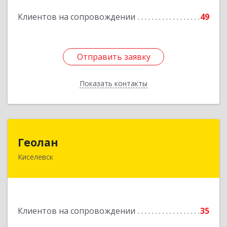
Клиентов на сопровождении
49
Подробнее
Отправить заявку
Отправить заявку
Показать контакты
Назад
Геолан
Геолан
Киселевск
652700, Кемеровская обл, Киселевск г,
Транспортная ул, дом № 54
Подробнее
Клиентов на сопровождении
35