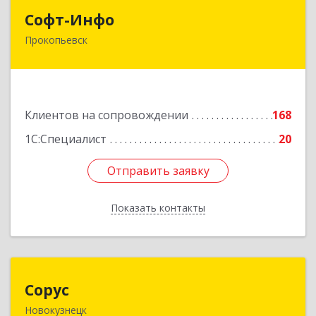
Софт-Инфо
Софт-Инфо
Прокопьевск
653039, Кемеровская область - Кузбасс,
Прокопьевск г, Институтская ул, дом № 9а,
оф.15
Подробнее
Клиентов на сопровождении
168
1С:Специалист
20
Отправить заявку
Отправить заявку
Показать контакты
Назад
Сорус
Сорус
Новокузнецк
654005, Кемеровская область - Кузбасс,