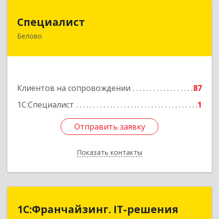
Специалист
Специалист
Белово
Кемеровская обл, Белово г, Ленина ул, дом №
31-2
Подробнее
Клиентов на сопровождении
87
1С:Специалист
1
Отправить заявку
Отправить заявку
Показать контакты
Назад
1С:Франчайзинг. IT-решения
1С:Франчайзинг. IT-решения