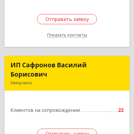
Отправить заявку
Отправить заявку
Показать контакты
Назад
ИП Сафронов Василий
ИП Сафронов Василий
Борисович
Борисович
Минусинск
662608, Красноярский край, Минусинск г,
Пушкина ул, дом № 8, кв.2
Клиентов на сопровождении
22
Подробнее
Отправить заявку
Отправить заявку