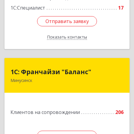
Подробнее
1С:Специалист
17
Отправить заявку
Отправить заявку
Показать контакты
Назад
1С: Франчайзи "Баланс"
1С: Франчайзи "Баланс"
Минусинск
662610, Красноярский край, Минусинск г,
Абаканская ул, дом № 43а, пом.14
Подробнее
Клиентов на сопровождении
206