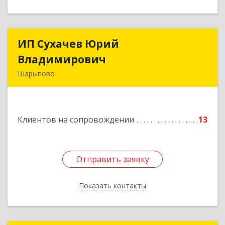
ИП Сухачев Юрий
ИП Сухачев Юрий
Владимирович
Владимирович
Шарыпово
662313, Красноярский край, Шарыпово г,
Пионерный мкр, 27/2, кв.203
Клиентов на сопровождении
13
Подробнее
Отправить заявку
Отправить заявку
Показать контакты
Назад