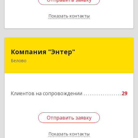
Показать контакты
Назад
Компания "Энтер"
Компания "Энтер"
Белово
652600, Кемеровская обл, Белово г, Почтовый
пер, дом № 2, пом.2
Подробнее
Клиентов на сопровождении
29
Отправить заявку
Отправить заявку
Показать контакты
Назад