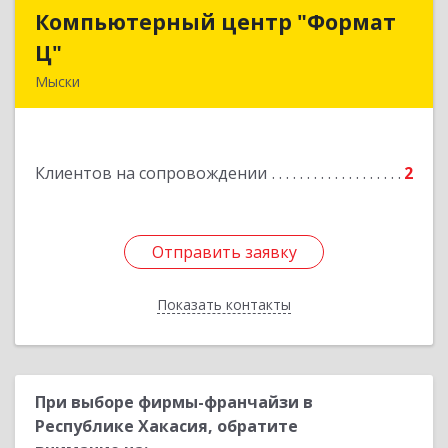
Компьютерный центр "Формат
Компьютерный центр "Формат
Ц"
Ц"
Мыски
652840, Кемеровская обл, Мыски г, Вахрушева
ул, д. 7, кв. 48
Клиентов на сопровождении
2
Подробнее
Отправить заявку
Отправить заявку
Показать контакты
Назад
При выборе фирмы-франчайзи в
Республике Хакасия, обратите