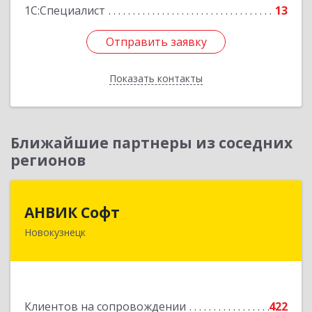
1С:Специалист
13
Отправить заявку
Отправить заявку
Показать контакты
Назад
Ближайшие партнеры из соседних
регионов
АНВИК Софт
АНВИК Софт
Новокузнецк
654079, Кемеровская область - Кузбасс,
Новокузнецкий г.о, Новокузнецк г,
Куйбышевский р-н, Невского ул, дом № 1, этаж
2
Клиентов на сопровождении
422