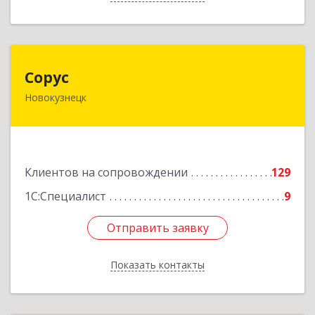
Сорус
Сорус
Новокузнецк
654005, Кемеровская область - Кузбасс,
Новокузнецк г, Строителей пр-кт, дом № 38,
кв.11
Подробнее
Клиентов на сопровождении
129
1С:Специалист
9
Отправить заявку
Отправить заявку
Показать контакты
Назад