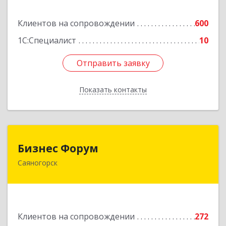
Подробнее
Клиентов на сопровождении
600
1С:Специалист
10
Отправить заявку
Отправить заявку
Показать контакты
Назад
Бизнес Форум
Бизнес Форум
Саяногорск
655603, Хакасия Респ, Саяногорск г, Советский
мкр, дом № 2, кв.262
Подробнее
Клиентов на сопровождении
272