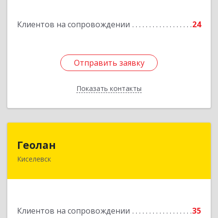
Подробнее
Клиентов на сопровождении
24
Отправить заявку
Отправить заявку
Показать контакты
Назад
Геолан
Геолан
Киселевск
652700, Кемеровская обл, Киселевск г,
Транспортная ул, дом № 54
Подробнее
Клиентов на сопровождении
35