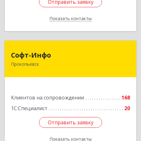
Отправить заявку
Отправить заявку
Показать контакты
Назад
Софт-Инфо
Софт-Инфо
Прокопьевск
653039, Кемеровская область - Кузбасс,
Прокопьевск г, Институтская ул, дом № 9а,
оф.15
Подробнее
Клиентов на сопровождении
168
1С:Специалист
20
Отправить заявку
Отправить заявку
Показать контакты
Назад