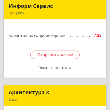
Информ Сервис
Информ Сервис
Рубцовск
658204, Алтайский край, Рубцовск г, Алтайская
ул, дом № 7
Клиентов на сопровождении
125
Подробнее
Отправить заявку
Отправить заявку
Показать контакты
Назад
Архитектура Х
Архитектура Х
Бийск
659300, Алтайский край, Бийск г, Турусова ул,