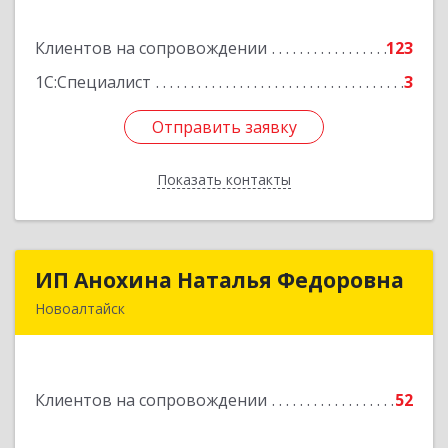
дом № 3
Клиентов на сопровождении
123
Подробнее
1С:Специалист
3
Отправить заявку
Отправить заявку
Показать контакты
Назад
ИП Анохина Наталья Федоровна
ИП Анохина Наталья Федоровна
Новоалтайск
658041, Алтайский край, Новоалтайск г,
Белоярская ул, дом № 132
Клиентов на сопровождении
52
Подробнее