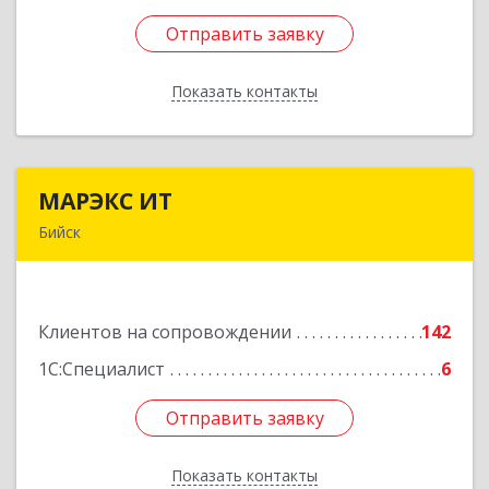
Отправить заявку
Отправить заявку
Показать контакты
Назад
МАРЭКС ИТ
МАРЭКС ИТ
Бийск
Алтайский край, Бийск г, Разина, дом № 94
Подробнее
Клиентов на сопровождении
142
1С:Специалист
6
Отправить заявку
Отправить заявку
Показать контакты
Назад