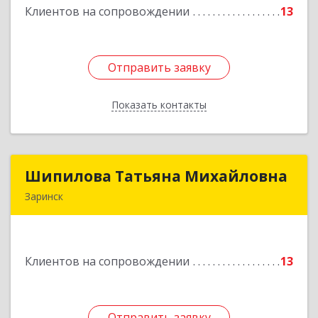
Клиентов на сопровождении
13
Подробнее
Отправить заявку
Отправить заявку
Показать контакты
Назад
Шипилова Татьяна Михайловна
Шипилова Татьяна Михайловна
Заринск
Подробнее
Клиентов на сопровождении
13
Отправить заявку
Отправить заявку