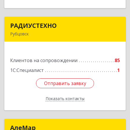
РАДИУСТЕХНО
РАДИУСТЕХНО
Рубцовск
658225, Алтайский край, Рубцовск г, Ленина пр-
кт, дом № 206, оф.427
Клиентов на сопровождении
85
Подробнее
1С:Специалист
1
Отправить заявку
Отправить заявку
Показать контакты
Назад
АлеМар
АлеМар