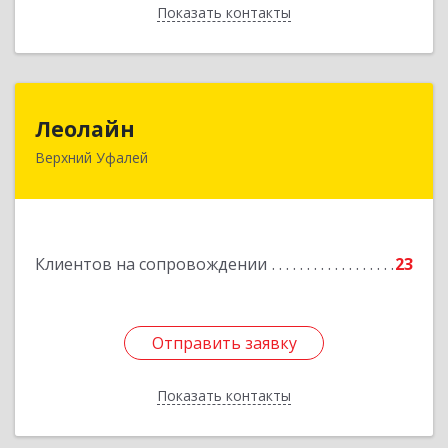
Показать контакты
Назад
Леолайн
Леолайн
Верхний Уфалей
456800, Челябинская обл, Верхний Уфалей г,
Ленина ул, дом № 147
Подробнее
Клиентов на сопровождении
23
Отправить заявку
Отправить заявку
Показать контакты
Назад