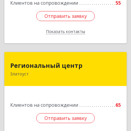
Клиентов на сопровождении
55
Отправить заявку
Отправить заявку
Показать контакты
Назад
Региональный центр
Региональный центр
Златоуст
456227, Челябинская обл, Златоуст г, Мира пр-
кт, дом № 21
Подробнее
Клиентов на сопровождении
65
Отправить заявку
Отправить заявку