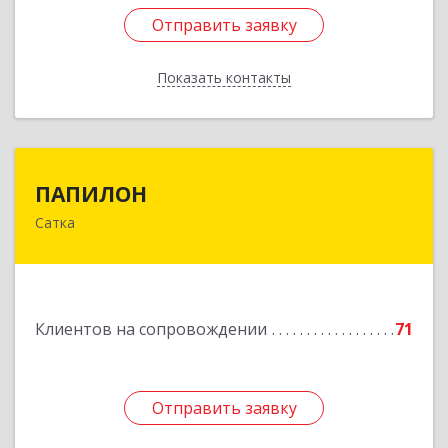
Отправить заявку
Отправить заявку
Показать контакты
Назад
ПАПИЛОН
ПАПИЛОН
Сатка
456910, Челябинская обл, Саткинский р-н, г
Сатка, ул Индустриальная, д.18
Подробнее
Клиентов на сопровождении
71
Отправить заявку
Отправить заявку