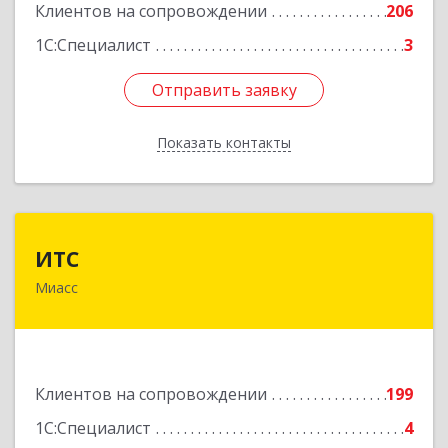
Клиентов на сопровождении
206
1С:Специалист
3
Отправить заявку
Отправить заявку
Показать контакты
Назад
ИТС
ИТС
Миасс
456300, Челябинская обл, Миасс г, Романенко
ул, дом № 50б
Подробнее
Клиентов на сопровождении
199
1С:Специалист
4