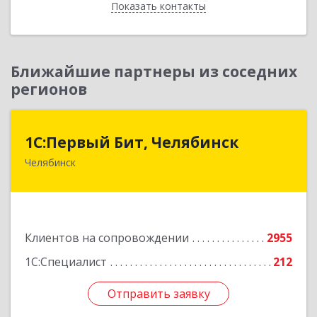
Показать контакты
Назад
Ближайшие партнеры из соседних
регионов
1С:Первый Бит, Челябинск
1С:Первый Бит, Челябинск
Челябинск
454084, Челябинская обл, Челябинск г,
Каслинская ул, дом № 77, оф.109
Подробнее
Клиентов на сопровождении
2955
1С:Специалист
212
Отправить заявку
Отправить заявку