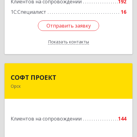
Клиентов на сопровождении
192
1С:Специалист
16
Отправить заявку
Отправить заявку
Показать контакты
Назад
СОФТ ПРОЕКТ
СОФТ ПРОЕКТ
Орск
462430, Оренбургская обл, Орск г,
Добровольского ул, дом № 23, кв.11
Подробнее
Клиентов на сопровождении
144