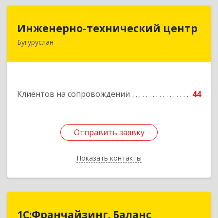
Инженерно-технический центр
Инженерно-технический центр
Бугуруслан
461633, Оренбургская обл, Бугуруслан г,
Больничный пер, дом № 8
Подробнее
Клиентов на сопровождении
44
Отправить заявку
Отправить заявку
Показать контакты
Назад
1С:Франчайзинг. Баланс
1С:Франчайзинг. Баланс