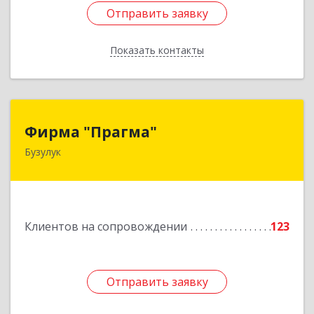
Отправить заявку
Отправить заявку
Показать контакты
Назад
Фирма "Прагма"
Фирма "Прагма"
Бузулук
461040, Оренбургская обл, Бузулукский р-н,
Бузулук г, Пушкина ул, дом № 10
Подробнее
Клиентов на сопровождении
123
Отправить заявку
Отправить заявку