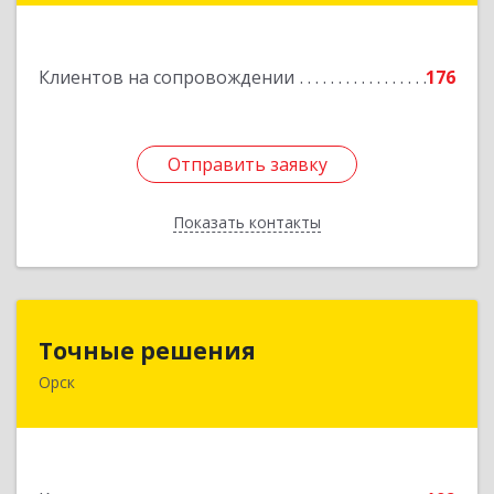
Подробнее
Клиентов на сопровождении
176
Отправить заявку
Отправить заявку
Показать контакты
Назад
Точные решения
Точные решения
Орск
462403, Оренбургская обл, Орск г,
Краматорская ул, дом № 2Б, пом.3, этаж 1, офис
2
Подробнее