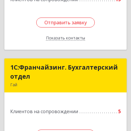
Отправить заявку
Отправить заявку
Показать контакты
Назад
1С:Франчайзинг. Бухгалтерский
1С:Франчайзинг. Бухгалтерский
отдел
отдел
Гай
462635, Оренбургская обл, Гай г, Победы пр-кт,
дом № 1, кв.12
Клиентов на сопровождении
5
Подробнее