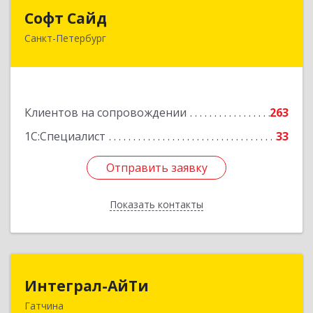
Софт Сайд
Софт Сайд
Санкт-Петербург
190020, Санкт-Петербург г, Рижский пр, дом №
58, оф.301
Подробнее
Клиентов на сопровождении
263
1С:Специалист
33
Отправить заявку
Отправить заявку
Показать контакты
Назад
Интеграл-АйТи
Интеграл-АйТи
Гатчина
188300, Ленинградская обл, Гатчинский р-н,