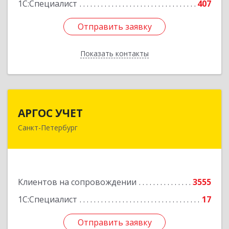
1С:Специалист
407
Отправить заявку
Отправить заявку
Показать контакты
Назад
АРГОС УЧЕТ
АРГОС УЧЕТ
Санкт-Петербург
196191, Санкт-Петербург г, Конституции пл,
дом № 7, оф.416
Подробнее
Клиентов на сопровождении
3555
1С:Специалист
17
Отправить заявку
Отправить заявку