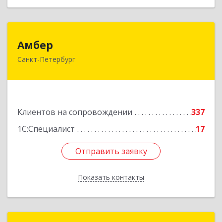
Амбер
Амбер
Санкт-Петербург
191119, Санкт-Петербург г, Правды ул, дом №
16
Подробнее
Клиентов на сопровождении
337
1С:Специалист
17
Отправить заявку
Отправить заявку
Показать контакты
Назад