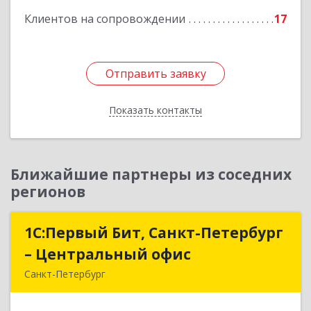
Подробнее
Клиентов на сопровождении
17
Отправить заявку
Отправить заявку
Показать контакты
Назад
Ближайшие партнеры из соседних
регионов
1С:Первый Бит, Санкт-Петербург
1С:Первый Бит, Санкт-Петербург
– Центральный офис
– Центральный офис
Санкт-Петербург
г.Санкт-Петербург, Невский проспект, 10