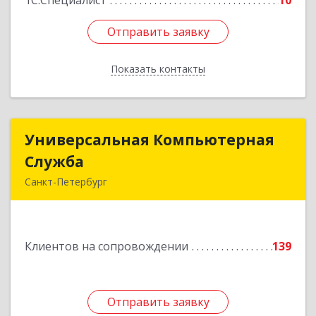
1С:Специалист
10
Отправить заявку
Отправить заявку
Показать контакты
Назад
Универсальная Компьютерная
Универсальная Компьютерная
Служба
Служба
Санкт-Петербург
192007, Санкт-Петербург г, Тамбовская ул, дом
№ 12, корпус В, кв.31
Клиентов на сопровождении
139
Подробнее
Отправить заявку
Отправить заявку