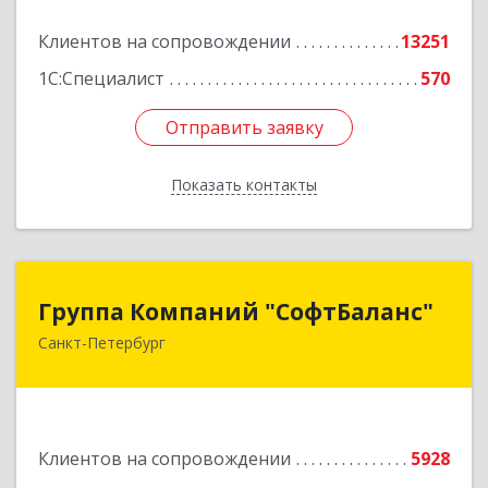
Подробнее
Клиентов на сопровождении
13251
1С:Специалист
570
Отправить заявку
Отправить заявку
Показать контакты
Назад
Группа Компаний "СофтБаланс"
Группа Компаний "СофтБаланс"
Санкт-Петербург
195112, Санкт-Петербург г, Заневский пр-кт,
дом № 30, корпус 2, литера А
Подробнее
Клиентов на сопровождении
5928