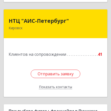
НТЦ "АИС-Петербург"
НТЦ "АИС-Петербург"
Кировск
187342, Ленинградская обл, Кировск г, р-н
Кировский, Новая ул, дом № 5, а/я 11
Подробнее
Клиентов на сопровождении
41
Отправить заявку
Отправить заявку
Показать контакты
Назад