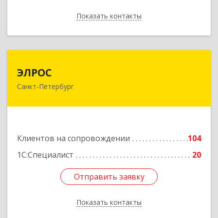
Показать контакты
Назад
ЭЛРОС
ЭЛРОС
Санкт-Петербург
191024, Санкт-Петербург г, Тележная ул, дом №
22, кв.6
Подробнее
Клиентов на сопровождении
104
1С:Специалист
20
Отправить заявку
Отправить заявку
Показать контакты
Назад