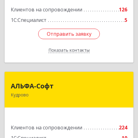
Подробнее
Клиентов на сопровождении
126
1С:Специалист
5
Отправить заявку
Отправить заявку
Показать контакты
Назад
АЛЬФА-Софт
АЛЬФА-Софт
Кудрово
188692, Ленинградская обл, Всеволожский м.р-
н, г.п.Заневское, Кудрово г, Пражская ул, дом №
3, кв.305
Подробнее
Клиентов на сопровождении
224