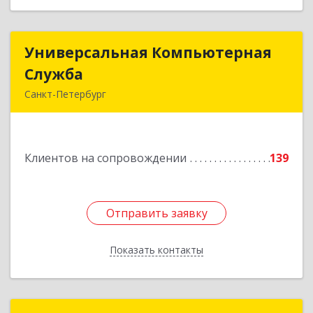
Универсальная Компьютерная
Универсальная Компьютерная
Служба
Служба
Санкт-Петербург
192007, Санкт-Петербург г, Тамбовская ул, дом
№ 12, корпус В, кв.31
Клиентов на сопровождении
139
Подробнее
Отправить заявку
Отправить заявку
Показать контакты
Назад