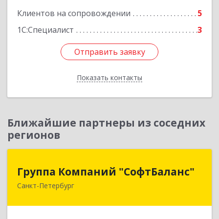
Клиентов на сопровождении
5
1С:Специалист
3
Отправить заявку
Отправить заявку
Показать контакты
Назад
Ближайшие партнеры из соседних
регионов
Группа Компаний "СофтБаланс"
Группа Компаний "СофтБаланс"
Санкт-Петербург
195112, Санкт-Петербург г, Заневский пр-кт,
дом № 30, корпус 2, литера А