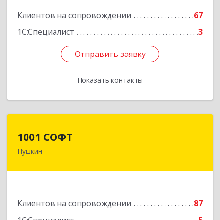
Подробнее
Клиентов на сопровождении
67
1С:Специалист
3
Отправить заявку
Отправить заявку
Показать контакты
Назад
1001 СОФТ
1001 СОФТ
Пушкин
196608, Санкт-Петербург г, Пушкин г,
Автомобильная ул, дом № 6, литера А, оф.207
Подробнее
Клиентов на сопровождении
87