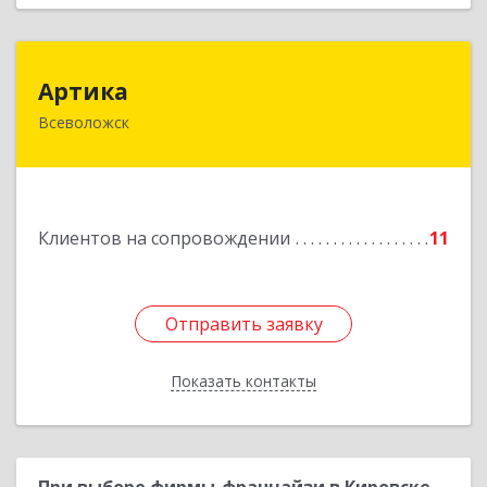
Артика
Артика
Всеволожск
188645, Ленинградская обл, Всеволожск г,
Доктора Сотникова ул, дом № 2, кв.86
Подробнее
Клиентов на сопровождении
11
Отправить заявку
Отправить заявку
Показать контакты
Назад