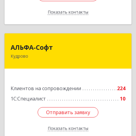
Показать контакты
Назад
АЛЬФА-Софт
АЛЬФА-Софт
Кудрово
188692, Ленинградская обл, Всеволожский м.р-
н, г.п.Заневское, Кудрово г, Пражская ул, дом №
3, кв.305
Подробнее
Клиентов на сопровождении
224
1С:Специалист
10
Отправить заявку
Отправить заявку
Показать контакты
Назад