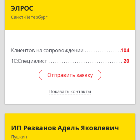
ЭЛРОС
ЭЛРОС
Санкт-Петербург
191024, Санкт-Петербург г, Тележная ул, дом №
22, кв.6
Подробнее
Клиентов на сопровождении
104
1С:Специалист
20
Отправить заявку
Отправить заявку
Показать контакты
Назад
ИП Резванов Адель Яковлевич
ИП Резванов Адель Яковлевич
Пушкин
196602, Санкт-Петербург г, Пушкин г, Красной