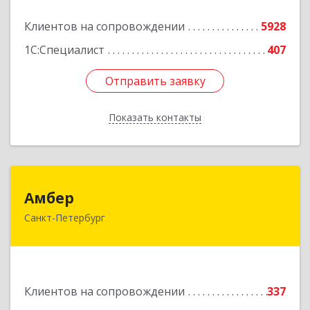
Подробнее
Клиентов на сопровождении
5928
1С:Специалист
407
Отправить заявку
Отправить заявку
Показать контакты
Назад
Амбер
Амбер
Санкт-Петербург
191119, Санкт-Петербург г, Правды ул, дом №
16
Подробнее
Клиентов на сопровождении
337