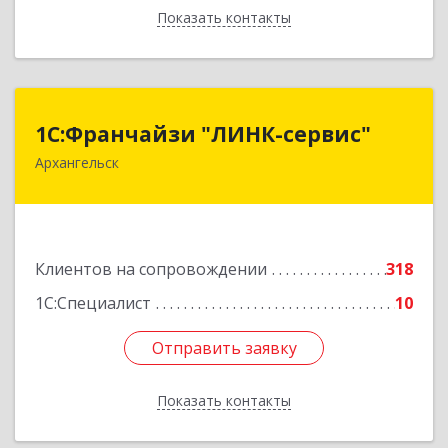
Показать контакты
Назад
1С:Франчайзи "ЛИНК-сервис"
1С:Франчайзи "ЛИНК-сервис"
Архангельск
163000, Архангельская обл, Архангельск г,
Ленина пл., дом № 4, оф.1810 (18 этаж)
Подробнее
Клиентов на сопровождении
318
1С:Специалист
10
Отправить заявку
Отправить заявку
Показать контакты
Назад