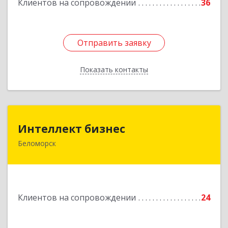
Клиентов на сопровождении
36
Отправить заявку
Отправить заявку
Показать контакты
Назад
Интеллект бизнес
Интеллект бизнес
Беломорск
г. Беломорск, Портовое шоссе, д.1
Подробнее
Клиентов на сопровождении
24