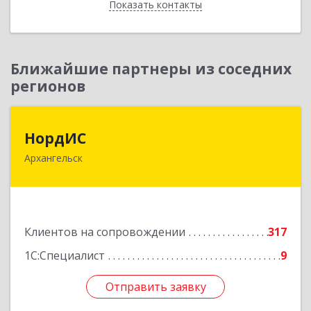
Показать контакты
Назад
Ближайшие партнеры из соседних
регионов
НордИС
НордИС
Архангельск
163071, Архангельская обл, Архангельск г,
Гайдара ул, дом № 55, оф.18
Подробнее
Клиентов на сопровождении
317
1С:Специалист
9
Отправить заявку
Отправить заявку