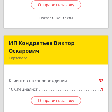
Отправить заявку
Отправить заявку
Показать контакты
Назад
ИП Кондратьев Виктор
ИП Кондратьев Виктор
Оскарович
Оскарович
Сортавала
186790, Карелия Респ, Сортавала г, Кирова ул,
дом № 6, кв.9
Клиентов на сопровождении
32
Подробнее
1С:Специалист
1
Отправить заявку
Отправить заявку