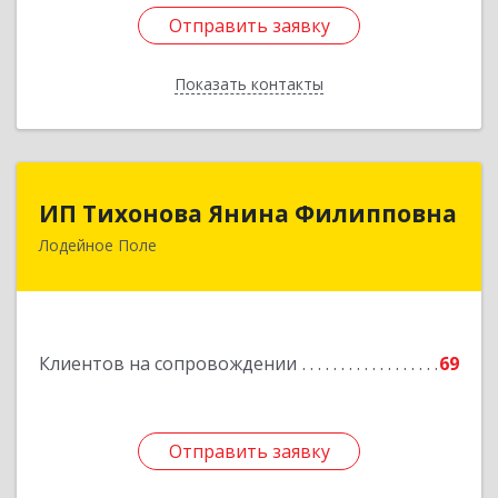
Отправить заявку
Отправить заявку
Показать контакты
Назад
ИП Тихонова Янина Филипповна
ИП Тихонова Янина Филипповна
Лодейное Поле
187700, Ленинградская обл, Лодейнопольский
р-н, Лодейное Поле г, Урицкого пр-кт, дом №
11А
Подробнее
Клиентов на сопровождении
69
Отправить заявку
Отправить заявку