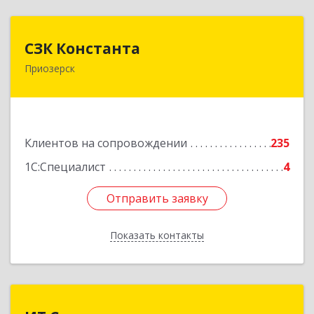
СЗК Константа
СЗК Константа
Приозерск
188760, Ленинградская обл, Приозерск г,
Калинина ул, дом № 29, кв.35
Подробнее
Клиентов на сопровождении
235
1С:Специалист
4
Отправить заявку
Отправить заявку
Показать контакты
Назад
ИТ Сомэкс