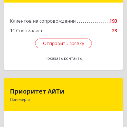
Подробнее
Клиентов на сопровождении
193
1С:Специалист
23
Отправить заявку
Отправить заявку
Показать контакты
Назад
Приоритет АйТи
Приоритет АйТи
Приозерск
188760, Ленинградская обл, Приозерский р-н,
Приозерск г, Калинина ул, дом № 39, этаж 2,
ком. 31