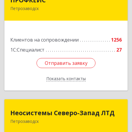
Петрозаводск
185035, Карелия Респ, Петрозаводск г, Красная
ул, дом № 10
Подробнее
Клиентов на сопровождении
1256
1С:Специалист
27
Отправить заявку
Отправить заявку
Показать контакты
Назад
Неосистемы Северо-Запад ЛТД
Неосистемы Северо-Запад ЛТД
Петрозаводск
185001, Карелия Респ, Петрозаводск г,
Первомайский (Первомайский р-н) пр-кт, дом