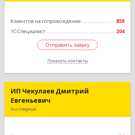
№ 54, пом.27
Подробнее
Клиентов на сопровождении
859
1С:Специалист
204
Отправить заявку
Отправить заявку
Показать контакты
Назад
ИП Чекулаев Дмитрий
ИП Чекулаев Дмитрий
Евгеньевич
Евгеньевич
Костомукша
Подробнее