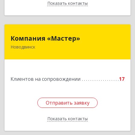
Показать контакты
Назад
Компания «Мастер»
Компания «Мастер»
Новодвинск
164902, Архангельская обл, Новодвинск г,
Космонавтов ул, дом № 6, пом.1
Подробнее
Клиентов на сопровождении
17
Отправить заявку
Отправить заявку
Показать контакты
Назад