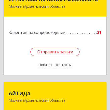
Мирный (Архангельская область)
164170, г.Мирный, Архангельской обл.,
ул.Советская, д.8, кв.80
Подробнее
Клиентов на сопровождении
21
Отправить заявку
Отправить заявку
Показать контакты
Назад
АйТиДа
АйТиДа
Мирный (Архангельская область)
164170, Архангельская обл, Мирный г,
Космонавтов ул, дом № 12, оф.55