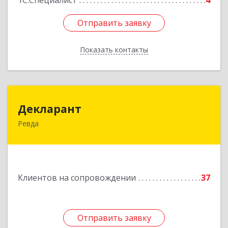
1С:Специалист
4
Отправить заявку
Отправить заявку
Показать контакты
Назад
Декларант
Декларант
Ревда
623280, Свердловская обл, Ревда г, Азина ул,
дом № 81, оф.223
Подробнее
Клиентов на сопровождении
37
Отправить заявку
Отправить заявку