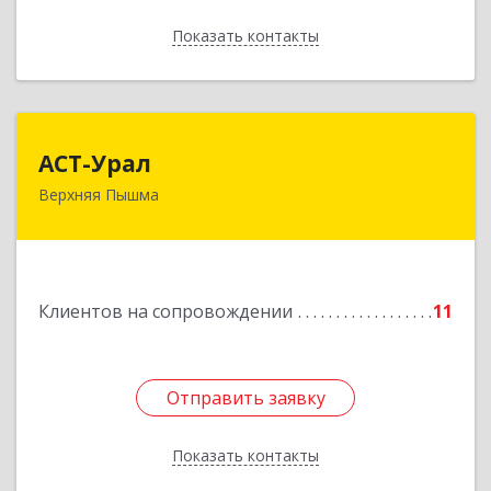
Показать контакты
Назад
АСТ-Урал
АСТ-Урал
Верхняя Пышма
624090, Свердловская обл, Верхняя Пышма г,
Уральских рабочих ул, дом № 45А - 76
Подробнее
Клиентов на сопровождении
11
Отправить заявку
Отправить заявку
Показать контакты
Назад