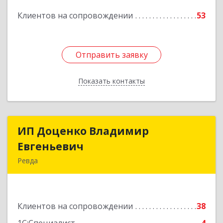
Клиентов на сопровождении
53
Отправить заявку
Отправить заявку
Показать контакты
Назад
ИП Доценко Владимир
ИП Доценко Владимир
Евгеньевич
Евгеньевич
Ревда
623281, Свердловская обл, Ревда г, Карла
Либкнехта ул, дом № 35, кв.31
Клиентов на сопровождении
38
Подробнее