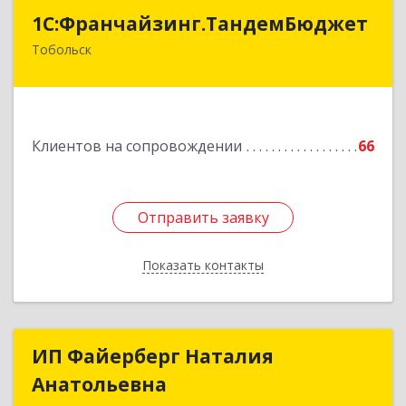
1С:Франчайзинг.ТандемБюджет
1С:Франчайзинг.ТандемБюджет
Тобольск
Подробнее
Клиентов на сопровождении
66
Отправить заявку
Отправить заявку
Показать контакты
Назад
ИП Файерберг Наталия
ИП Файерберг Наталия
Анатольевна
Анатольевна