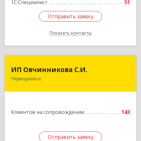
1С:Специалист
51
Отправить заявку
Отправить заявку
Показать контакты
Назад
ИП Овчинникова С.И.
ИП Овчинникова С.И.
Первоуральск
623119, Свердловская обл, Первоуральск г,
Береговая ул, дом № 5Б, кв.160
Подробнее
Клиентов на сопровождении
143
Отправить заявку
Отправить заявку