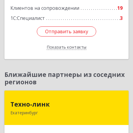
Клиентов на сопровождении
19
1С:Специалист
3
Отправить заявку
Отправить заявку
Показать контакты
Назад
Ближайшие партнеры из соседних
регионов
Техно-линк
Техно-линк
Екатеринбург
620000, Свердловская обл, Екатеринбург г,
Основинская ул, строение 10, оф.1116