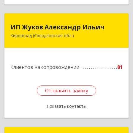
ИП Жуков Александр Ильич
ИП Жуков Александр Ильич
Кировград (Свердловская обл.)
624140, Свердловская обл, Кировград г,
Свердлова ул, дом № 68Б, оф.61
Подробнее
Клиентов на сопровождении
81
Отправить заявку
Отправить заявку
Показать контакты
Назад