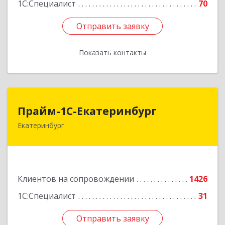
1С:Специалист
70
Отправить заявку
Отправить заявку
Показать контакты
Назад
Прайм-1С-Екатеринбург
Прайм-1С-Екатеринбург
Екатеринбург
620142, Свердловская обл, Екатеринбург г, 8
Марта ул, дом № 49, оф.609
Подробнее
Клиентов на сопровождении
1426
1С:Специалист
31
Отправить заявку
Отправить заявку