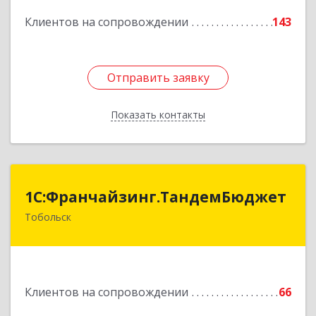
Подробнее
Клиентов на сопровождении
143
Отправить заявку
Отправить заявку
Показать контакты
Назад
1С:Франчайзинг.ТандемБюджет
1С:Франчайзинг.ТандемБюджет
Тобольск
Подробнее
Клиентов на сопровождении
66