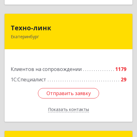
Техно-линк
Техно-линк
Екатеринбург
620000, Свердловская обл, Екатеринбург г,
Основинская ул, строение 10, оф.1116
Подробнее
Клиентов на сопровождении
1179
1С:Специалист
29
Отправить заявку
Отправить заявку
Показать контакты
Назад