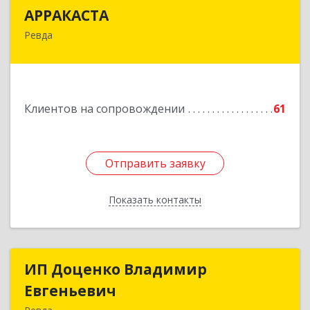
АРРАКАСТА
АРРАКАСТА
Ревда
623286, Свердловская обл, Ревда г, Азина ул,
Здание № 83, оф.3
Подробнее
Клиентов на сопровождении
61
Отправить заявку
Отправить заявку
Показать контакты
Назад
ИП Доценко Владимир
ИП Доценко Владимир
Евгеньевич
Евгеньевич