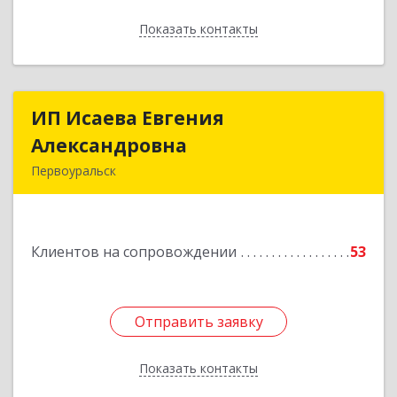
Показать контакты
Назад
ИП Исаева Евгения
ИП Исаева Евгения
Александровна
Александровна
Первоуральск
Подробнее
Клиентов на сопровождении
53
Отправить заявку
Отправить заявку
Показать контакты
Назад