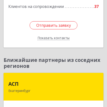
Клиентов на сопровождении
37
Отправить заявку
Отправить заявку
Показать контакты
Назад
Ближайшие партнеры из соседних
регионов
АСП
АСП
Екатеринбург
620075, Свердловская обл, Екатеринбург г,
Карла Либкнехта ул, строение 22, оф.521