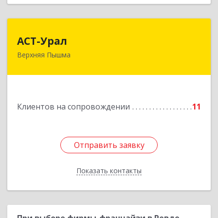
АСТ-Урал
АСТ-Урал
Верхняя Пышма
624090, Свердловская обл, Верхняя Пышма г,
Уральских рабочих ул, дом № 45А - 76
Подробнее
Клиентов на сопровождении
11
Отправить заявку
Отправить заявку
Показать контакты
Назад