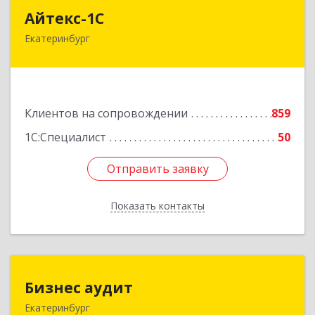
Айтекс-1С
Айтекс-1С
Екатеринбург
620041, Свердловская обл, Екатеринбург г,
Маяковского ул, дом № 25А, оф.1206
Подробнее
Клиентов на сопровождении
859
1С:Специалист
50
Отправить заявку
Отправить заявку
Показать контакты
Назад
Бизнес аудит
Бизнес аудит
Екатеринбург
620062, Свердловская обл, Екатеринбург г,