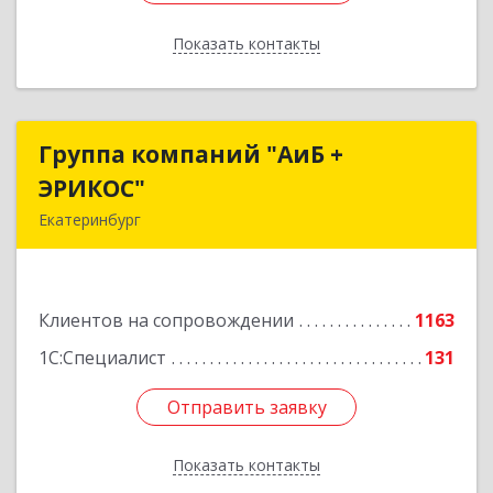
Показать контакты
Назад
Группа компаний "АиБ +
Группа компаний "АиБ +
ЭРИКОС"
ЭРИКОС"
Екатеринбург
620075, Свердловская обл, Екатеринбург г,
Луначарского ул, дом № 81, оф.1008
Клиентов на сопровождении
1163
Подробнее
1С:Специалист
131
Отправить заявку
Отправить заявку
Показать контакты
Назад