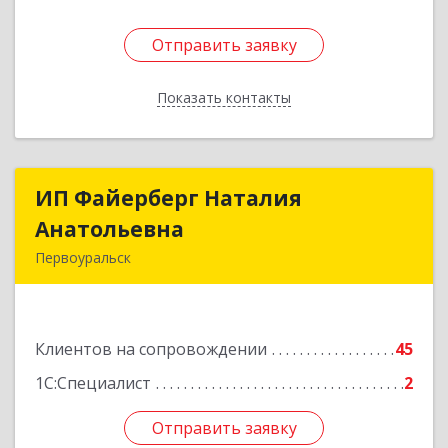
Отправить заявку
Отправить заявку
Показать контакты
Назад
ИП Файерберг Наталия
ИП Файерберг Наталия
Анатольевна
Анатольевна
Первоуральск
623119, Свердловская обл, Первоуральск г,
Строителей ул, дом № 38-24
Клиентов на сопровождении
45
Подробнее
1С:Специалист
2
Отправить заявку
Отправить заявку