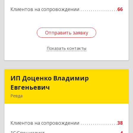
Клиентов на сопровождении
66
Отправить заявку
Отправить заявку
Показать контакты
Назад
ИП Доценко Владимир
ИП Доценко Владимир
Евгеньевич
Евгеньевич
Ревда
623281, Свердловская обл, Ревда г, Карла
Либкнехта ул, дом № 35, кв.31
Клиентов на сопровождении
38
Подробнее