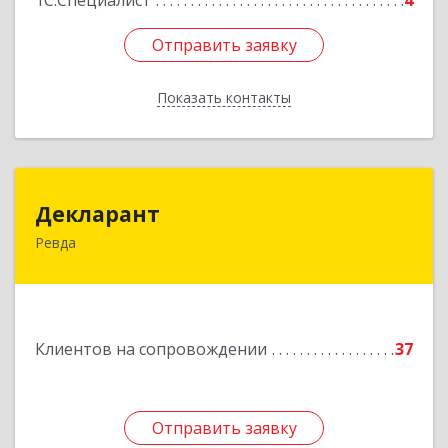
1С:Специалист
4
Отправить заявку
Отправить заявку
Показать контакты
Назад
Декларант
Декларант
Ревда
623280, Свердловская обл, Ревда г, Азина ул,
дом № 81, оф.223
Подробнее
Клиентов на сопровождении
37
Отправить заявку
Отправить заявку