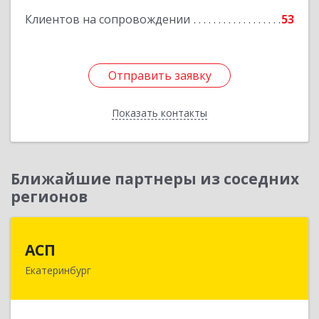
Клиентов на сопровождении
53
Отправить заявку
Отправить заявку
Показать контакты
Назад
Ближайшие партнеры из соседних
регионов
АСП
АСП
Екатеринбург
620075, Свердловская обл, Екатеринбург г,
Карла Либкнехта ул, строение 22, оф.521