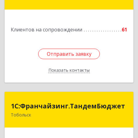
Здание № 83, оф.3
Подробнее
Клиентов на сопровождении
61
Отправить заявку
Отправить заявку
Показать контакты
Назад
1С:Франчайзинг.ТандемБюджет
1С:Франчайзинг.ТандемБюджет
Тобольск
Подробнее