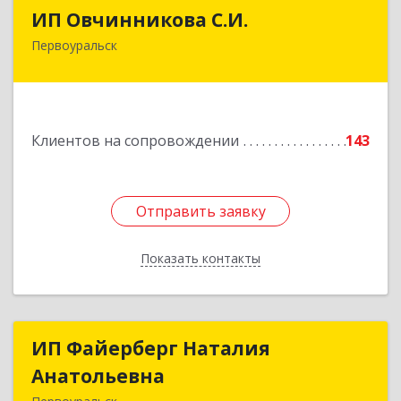
ИП Овчинникова С.И.
ИП Овчинникова С.И.
Первоуральск
623119, Свердловская обл, Первоуральск г,
Береговая ул, дом № 5Б, кв.160
Подробнее
Клиентов на сопровождении
143
Отправить заявку
Отправить заявку
Показать контакты
Назад
ИП Файерберг Наталия
ИП Файерберг Наталия
Анатольевна
Анатольевна