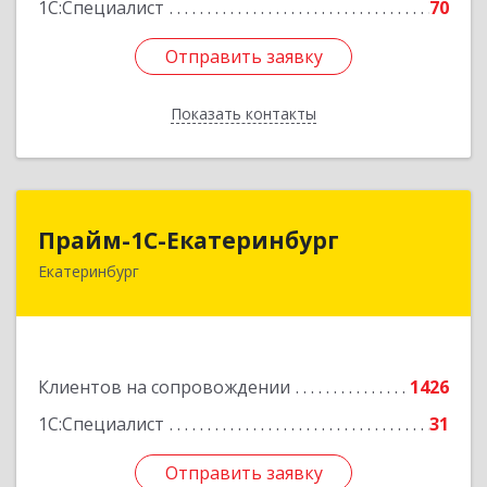
1С:Специалист
70
Отправить заявку
Отправить заявку
Показать контакты
Назад
Прайм-1С-Екатеринбург
Прайм-1С-Екатеринбург
Екатеринбург
620142, Свердловская обл, Екатеринбург г, 8
Марта ул, дом № 49, оф.609
Подробнее
Клиентов на сопровождении
1426
1С:Специалист
31
Отправить заявку
Отправить заявку