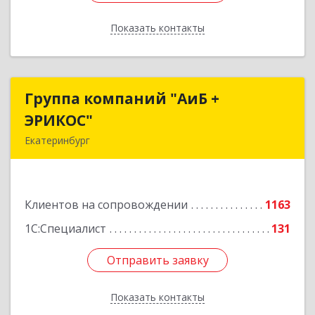
Показать контакты
Назад
Группа компаний "АиБ +
Группа компаний "АиБ +
ЭРИКОС"
ЭРИКОС"
Екатеринбург
620075, Свердловская обл, Екатеринбург г,
Луначарского ул, дом № 81, оф.1008
Клиентов на сопровождении
1163
Подробнее
1С:Специалист
131
Отправить заявку
Отправить заявку
Показать контакты
Назад