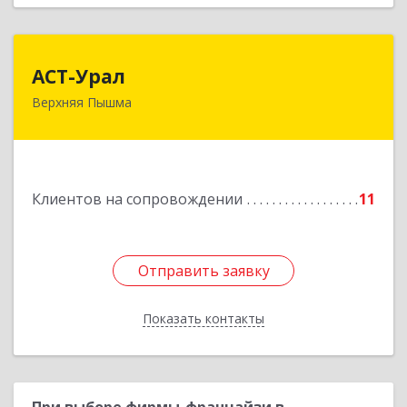
АСТ-Урал
АСТ-Урал
Верхняя Пышма
624090, Свердловская обл, Верхняя Пышма г,
Уральских рабочих ул, дом № 45А - 76
Подробнее
Клиентов на сопровождении
11
Отправить заявку
Отправить заявку
Показать контакты
Назад