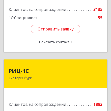
Подробнее
Клиентов на сопровождении
3135
1С:Специалист
55
Отправить заявку
Отправить заявку
Показать контакты
Назад
РИЦ-1С
РИЦ-1С
Екатеринбург
620102, Свердловская обл, Екатеринбург г,
Фурманова ул, дом № 124
Подробнее
Клиентов на сопровождении
1882