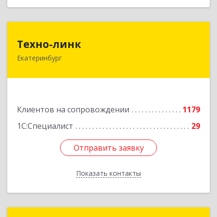
Техно-линк
Техно-линк
Екатеринбург
620000, Свердловская обл, Екатеринбург г,
Основинская ул, строение 10, оф.1116
Подробнее
Клиентов на сопровождении
1179
1С:Специалист
29
Отправить заявку
Отправить заявку
Показать контакты
Назад