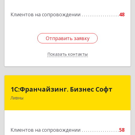
Подробнее
Клиентов на сопровождении
48
Отправить заявку
Отправить заявку
Показать контакты
Назад
1C:Франчайзинг. Бизнес Софт
1C:Франчайзинг. Бизнес Софт
Ливны
303851, Орловская обл, Ливны г, Гайдара ул,
дом № 2, кв.124
Подробнее
Клиентов на сопровождении
58