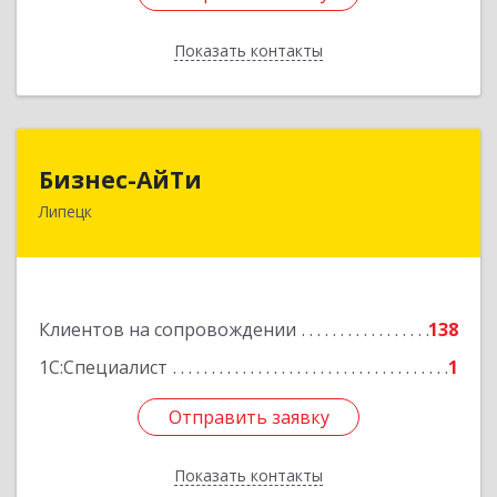
Показать контакты
Назад
Бизнес-АйТи
Бизнес-АйТи
Липецк
398008, Липецкая обл, Липецк г, 50 лет НЛМК
ул, дом № 11, пом.18
Подробнее
Клиентов на сопровождении
138
1С:Специалист
1
Отправить заявку
Отправить заявку
Показать контакты
Назад