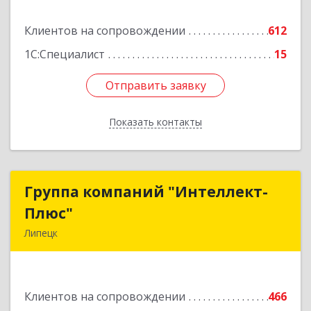
Подробнее
Клиентов на сопровождении
612
1С:Специалист
15
Отправить заявку
Отправить заявку
Показать контакты
Назад
Группа компаний "Интеллект-
Группа компаний "Интеллект-
Плюс"
Плюс"
Липецк
398024, Липецкая обл, Липецк г, Победы пл,
дом № 8, 306
Клиентов на сопровождении
466
Подробнее