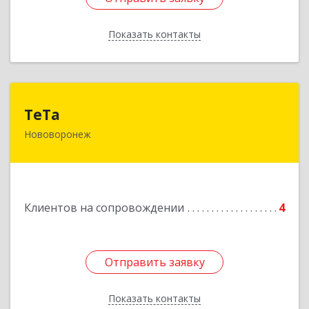
Показать контакты
Назад
ТеТа
ТеТа
Нововоронеж
396 073, Нововоронеж г, а/я, дом № 30
Подробнее
Клиентов на сопровождении
4
Отправить заявку
Отправить заявку
Показать контакты
Назад