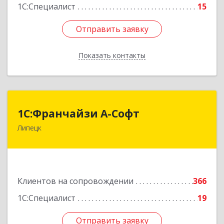
1С:Специалист
15
Отправить заявку
Отправить заявку
Показать контакты
Назад
1С:Франчайзи А-Софт
1С:Франчайзи А-Софт
Липецк
398059, Липецкая обл, Липецк г, Фрунзе ул,
дом № 27
Подробнее
Клиентов на сопровождении
366
1С:Специалист
19
Отправить заявку
Отправить заявку