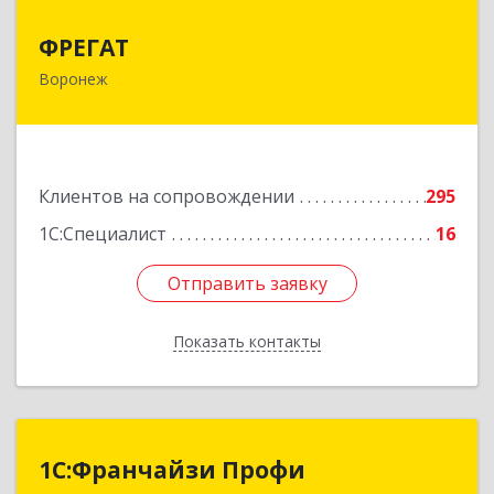
ФРЕГАТ
ФРЕГАТ
Воронеж
394006, Воронежская обл, Воронеж г,
Бахметьева ул, дом № 2Б, пом.I, офис 220
Подробнее
Клиентов на сопровождении
295
1С:Специалист
16
Отправить заявку
Отправить заявку
Показать контакты
Назад
1С:Франчайзи Профи
1С:Франчайзи Профи