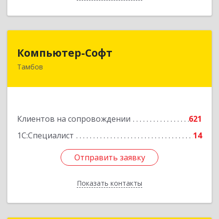
Компьютер-Софт
Компьютер-Софт
Тамбов
392000, Тамбовская обл, Тамбов г, Советская
ул, дом № 191
Подробнее
Клиентов на сопровождении
621
1С:Специалист
14
Отправить заявку
Отправить заявку
Показать контакты
Назад