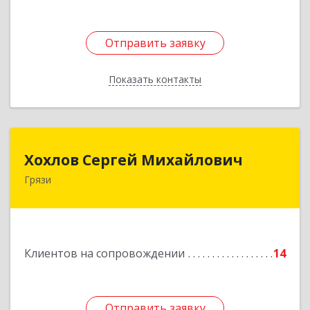
Отправить заявку
Отправить заявку
Показать контакты
Назад
Хохлов Сергей Михайлович
Хохлов Сергей Михайлович
Грязи
399059, Россия, Липецкая обл., г.Грязи,
ул.Рублева, д.31
Подробнее
Клиентов на сопровождении
14
Отправить заявку
Отправить заявку