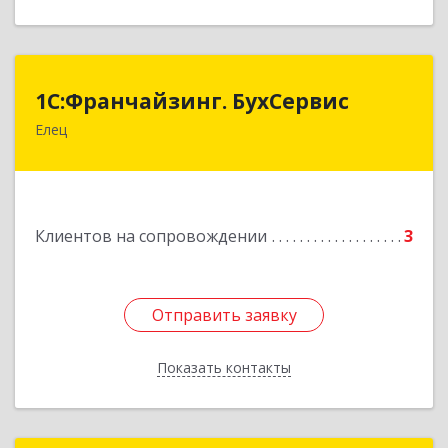
1С:Франчайзинг. БухСервис
1С:Франчайзинг. БухСервис
Елец
399780, Липецкая обл, Елецкий р-н, Елец г,
Новоселов ул, дом № 12
Подробнее
Клиентов на сопровождении
3
Отправить заявку
Отправить заявку
Показать контакты
Назад