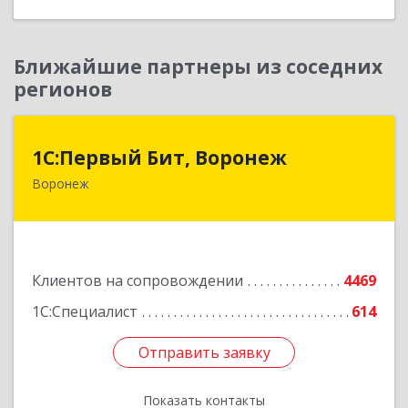
Ближайшие партнеры из соседних
регионов
1С:Первый Бит, Воронеж
1С:Первый Бит, Воронеж
Воронеж
394006, Воронежская обл, Воронеж г, 20-летия
Октября ул, дом № 119, оф.711
Подробнее
Клиентов на сопровождении
4469
1С:Специалист
614
Отправить заявку
Отправить заявку
Показать контакты
Назад