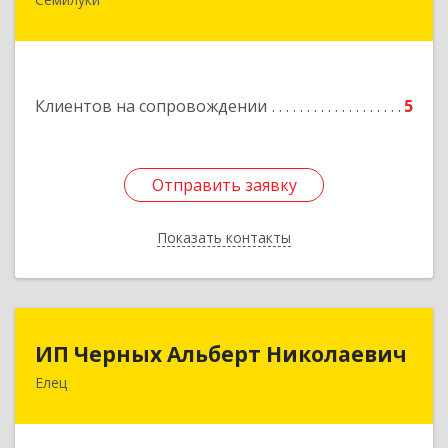
Подробнее
Клиентов на сопровождении
5
Отправить заявку
Отправить заявку
Показать контакты
Назад
ИП Черных Альберт Николаевич
ИП Черных Альберт Николаевич
Елец
399771, Липецкая обл, Елец г, Н.Гусевой ул, 56А
Подробнее