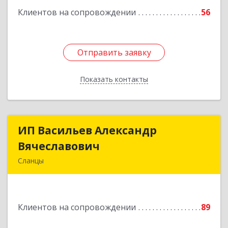
Клиентов на сопровождении
56
Отправить заявку
Отправить заявку
Показать контакты
Назад
ИП Васильев Александр
ИП Васильев Александр
Вячеславович
Вячеславович
Сланцы
Ленинградская обл, Сланцы г, Спортивная ул,
дом № 2
Клиентов на сопровождении
89
Подробнее