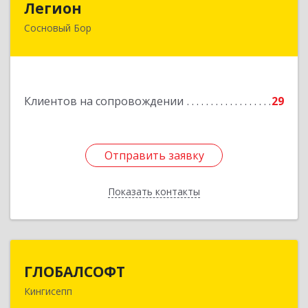
Легион
Сосновый Бор
188544, Ленинградская обл, Сосновый Бор г,
Парковая ул, дом № 9
Подробнее
Клиентов на сопровождении
29
Отправить заявку
Отправить заявку
Показать контакты
Назад
ГЛОБАЛСОФТ
ГЛОБАЛСОФТ
Кингисепп
188485, Ленинградская обл, Кингисеппский р-н,