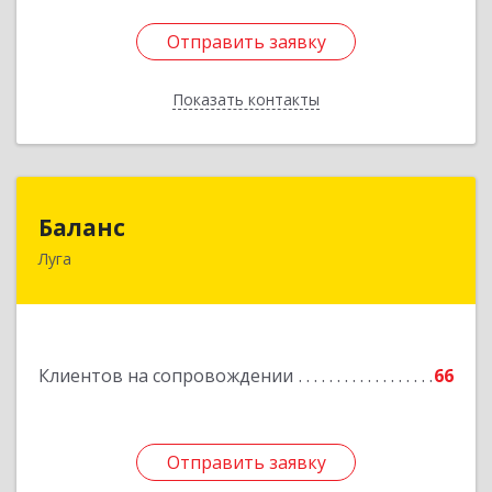
Отправить заявку
Отправить заявку
Показать контакты
Назад
Баланс
Баланс
Луга
188230, Ленинградская обл, Луга г, Урицкого
пр-кт, дом № 77а
Подробнее
Клиентов на сопровождении
66
Отправить заявку
Отправить заявку