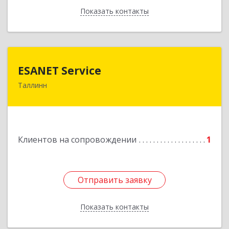
Показать контакты
Назад
ESANET Serviсe
ESANET Serviсe
Таллинн
Vana-Louna 19, Tallin 10134, Estonia
Подробнее
Клиентов на сопровождении
1
Отправить заявку
Отправить заявку
Показать контакты
Назад