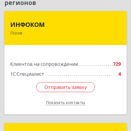
регионов
ИНФОКОМ
ИНФОКОМ
Псков
180000, Псковская обл, Псков г, Советская ул,
дом № 42г
Подробнее
Клиентов на сопровождении
729
1С:Специалист
4
Отправить заявку
Отправить заявку
Показать контакты
Назад