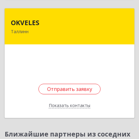
OKVELES
OKVELES
Таллинн
12915, Эстония, Таллинн, Лаки, 15-218
Подробнее
Отправить заявку
Отправить заявку
Показать контакты
Назад
Ближайшие партнеры из соседних