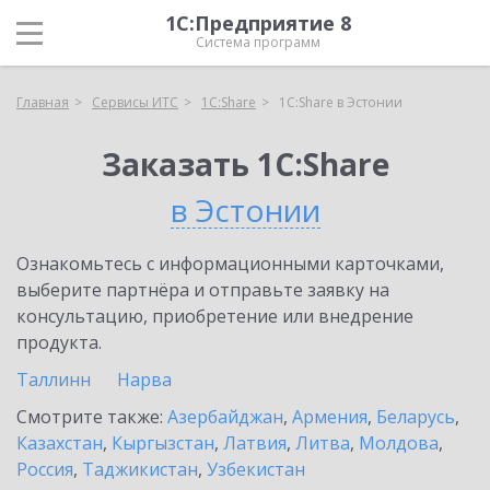
1С:Предприятие 8
Система программ
Главная
Сервисы ИТС
1С:Share
1С:Share в Эстонии
Заказать 1С:Share
в Эстонии
Ознакомьтесь с информационными карточками,
выберите партнёра и отправьте заявку на
консультацию, приобретение или внедрение
продукта.
Таллинн
Нарва
Смотрите также:
Азербайджан
,
Армения
,
Беларусь
,
Казахстан
,
Кыргызстан
,
Латвия
,
Литва
,
Молдова
,
Россия
,
Таджикистан
,
Узбекистан