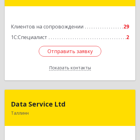
Подробнее
Клиентов на сопровождении
29
1С:Специалист
2
Отправить заявку
Отправить заявку
Показать контакты
Назад
Data Service Ltd
Data Service Ltd
Таллинн
Estonia, Laulupeo 24, Tallinn, 10128
Подробнее