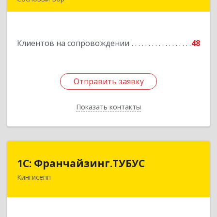
189540, Сосновый Бор г, Героев пр-кт, дом №
55
Клиентов на сопровождении
48
Подробнее
Отправить заявку
Отправить заявку
Показать контакты
Назад
1С: Франчайзинг.ТУБУС
1С: Франчайзинг.ТУБУС
Кингисепп
Подробнее