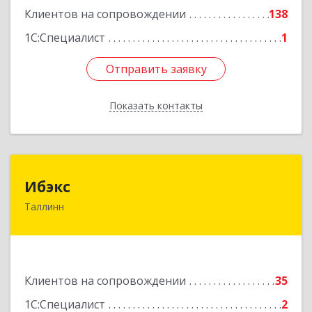
Клиентов на сопровождении
138
1С:Специалист
1
Отправить заявку
Отправить заявку
Показать контакты
Назад
Ибэкс
Ибэкс
Таллинн
Таллин, 13522, ул. Вабаыхумуузеуми, 5/II - 37
Подробнее
Клиентов на сопровождении
35
1С:Специалист
2