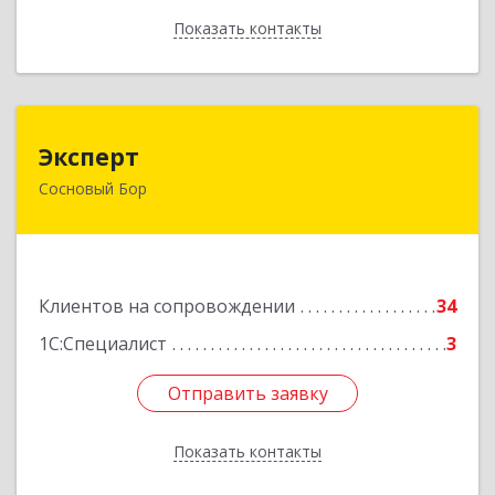
Показать контакты
Назад
Эксперт
Эксперт
Сосновый Бор
188544, Ленинградская обл, Сосновый Бор г, 50
лет Октября ул, дом № 1
Подробнее
Клиентов на сопровождении
34
1С:Специалист
3
Отправить заявку
Отправить заявку
Показать контакты
Назад