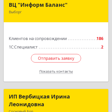
ВЦ "Информ Баланс"
ВЦ "Информ Баланс"
Выборг
188800, Ленинградская обл, Выборгский р-н,
Выборг г, Каменный пер, дом № 2а
Подробнее
Клиентов на сопровождении
186
1С:Специалист
2
Отправить заявку
Отправить заявку
Показать контакты
Назад
ИП Вербицкая Ирина
ИП Вербицкая Ирина
Леонидовна
Леонидовна
Сосновый Бор