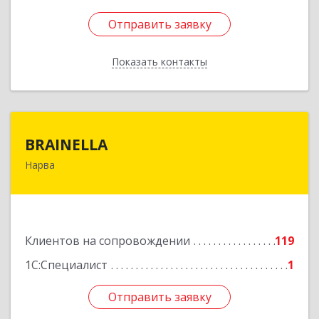
Отправить заявку
Отправить заявку
Показать контакты
Назад
BRAINELLA
BRAINELLA
Нарва
ЭСТОНИЯ, 20308, г. Нарва, ул. Александра
Пушкина 12-15
Подробнее
Клиентов на сопровождении
119
1С:Специалист
1
Отправить заявку
Отправить заявку