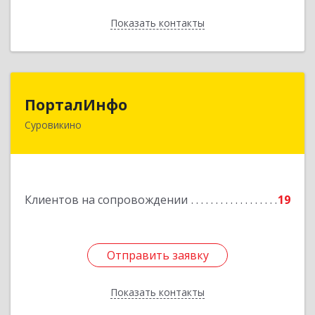
Показать контакты
Назад
ПорталИнфо
ПорталИнфо
Суровикино
404414, г.Суровкино Волгоградской обл. ул. 1-й
мкр д.21 кв 9
Подробнее
Клиентов на сопровождении
19
Отправить заявку
Отправить заявку
Показать контакты
Назад