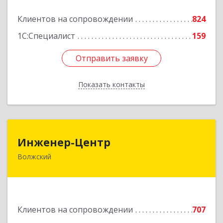
Подробнее
Клиентов на сопровождении
824
1С:Специалист
159
Отправить заявку
Отправить заявку
Показать контакты
Назад
Инженер-Центр
Инженер-Центр
Волжский
404120, Волгоградская обл, Волжский г, им
генерала Карбышева ул, дом № 76
Подробнее
Клиентов на сопровождении
707