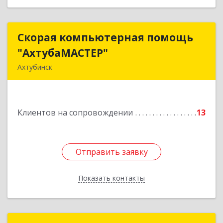
Скорая компьютерная помощь
Скорая компьютерная помощь
"АхтубаМАСТЕР"
"АхтубаМАСТЕР"
Ахтубинск
416506, Астраханская обл, Ахтубинский р-н,
Ахтубинск г, Буденного ул, дом № 7, кв.30
Клиентов на сопровождении
13
Подробнее
Отправить заявку
Отправить заявку
Показать контакты
Назад