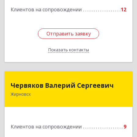
Клиентов на сопровождении
12
Подробнее
Отправить заявку
Отправить заявку
Показать контакты
Назад
Червяков Валерий Сергеевич
Червяков Валерий Сергеевич
Жирновск
403 791, 403791, Волгоградская обл,
Жирновский р-н, Жирновск г, Коммунальная ул,
дом № 4, кв.21
Подробнее
Клиентов на сопровождении
9