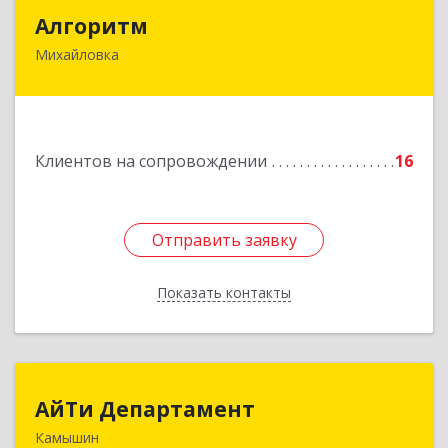
Алгоритм
Алгоритм
Михайловка
Подробнее
Клиентов на сопровождении
16
Отправить заявку
Отправить заявку
Показать контакты
Назад
АйТи Департамент
АйТи Департамент
Камышин
403882, Волгоградская обл, Камышин г,