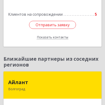
Клиентов на сопровождении
5
Отправить заявку
Отправить заявку
Показать контакты
Назад
Ближайшие партнеры из соседних
регионов
Айлант
Айлант
Волгоград
400001, Волгоградская обл, Волгоград г, им
Канунникова ул, дом № 11А