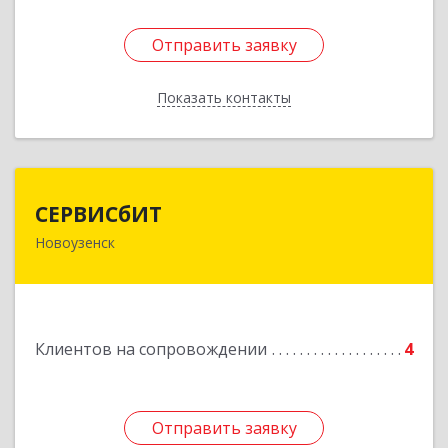
Отправить заявку
Отправить заявку
Показать контакты
Назад
СЕРВИСбИТ
СЕРВИСбИТ
Новоузенск
413 360, Саратовская обл, Новоузенский р-н,
г.Новоузенск, ул. Революции, д.29
Подробнее
Клиентов на сопровождении
4
Отправить заявку
Отправить заявку