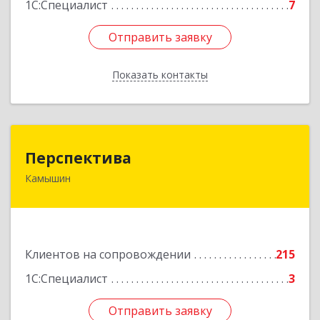
1С:Специалист
7
Отправить заявку
Отправить заявку
Показать контакты
Назад
Перспектива
Перспектива
Камышин
403850, Волгоградская обл, Камышин г,
Леонова ул, дом № 26
Подробнее
Клиентов на сопровождении
215
1С:Специалист
3
Отправить заявку
Отправить заявку