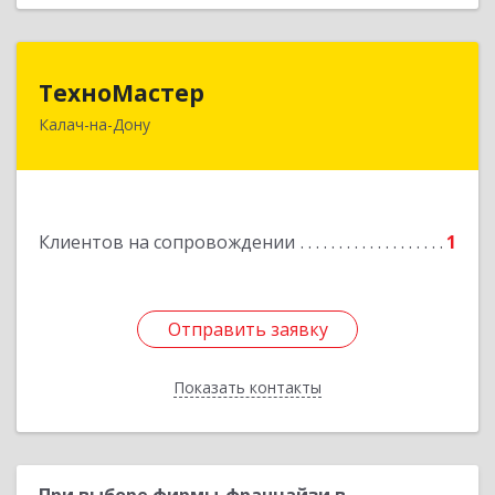
ТехноМастер
ТехноМастер
Калач-на-Дону
404503, Волгоградская обл, Калач-на-Дону г,
Пархоменко ул, дом № 4, кв. 56
Подробнее
Клиентов на сопровождении
1
Отправить заявку
Отправить заявку
Показать контакты
Назад