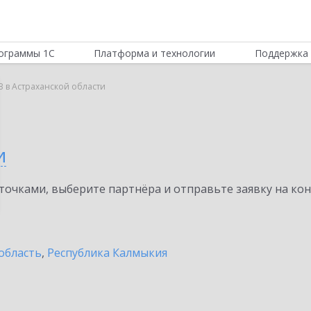
ограммы 1С
Платформа и технологии
Поддержка 
B в Астраханской области
и
очками, выберите партнёра и отправьте заявку на ко
область
,
Республика Калмыкия