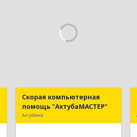
т
Скорая компьютерная
Скорая компьютерная
помощь "АхтубаМАСТЕР"
помощь "АхтубаМАСТЕР"
ь
Ахтубинск
,
416506, Астраханская обл,
1
Ахтубинский р-н, Ахтубинск г,
Буденного ул, дом № 7, кв.30