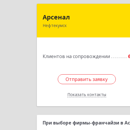
Арсена
Арсенал
Нефтекумск
Ставропольский край, Нефтекумск г
Дзержинского ул, дом № 11
Подробне
Клиентов на сопровождении
Отправить заявку
Отправить заявку
Показать контакты
Назад
При выборе фирмы-франчайзи в Ас