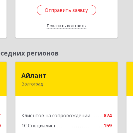
Отправить заявку
Отправить заявку
Показать контакты
Назад
седних регионов
Ю
Айлант
Айлант
Волгоград
,
400001, Волгоградская обл, Волгоград
7
г, им Канунникова ул, дом № 11А
е
Подробнее
7
Клиентов на сопровождении
824
0
1С:Специалист
159