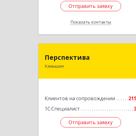
Отправить заявку
Отправить заявку
Показать контакты
Назад
Перспектив
Перспектива
Камышин
403850, Волгоградская обл, Камыши
г, Леонова ул, дом № 2
Подробне
Клиентов на сопровождении
21
1С:Специалист
Отправить заявку
Отправить заявку