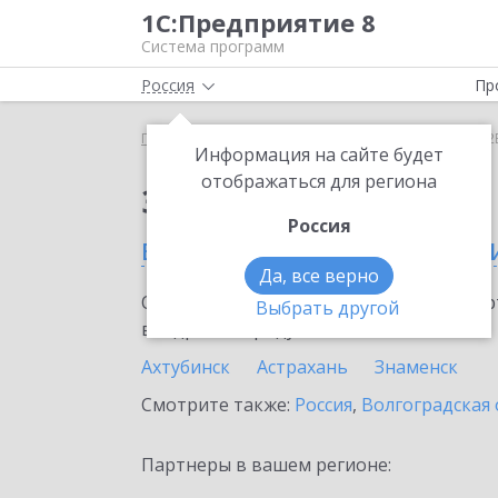
1С:Предприятие 8
Система программ
Россия
Пр
Главная
Сервисы ИТС
1С:СБП B2B
1С:СБП B2
Информация на сайте будет
отображаться для региона
Заказать 1С:СБП B2B
Россия
в Астраханской област
Да, все верно
Ознакомьтесь с информационными карт
Выбрать другой
внедрение продукта.
Ахтубинск
Астрахань
Знаменск
Смотрите также:
Россия
,
Волгоградская 
Партнеры в вашем регионе: