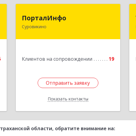
л
ПорталИнфо
ПорталИнфо
Суровикино
,
404414, г.Суровкино Волгоградской
А
обл. ул. 1-й мкр д.21 кв 9
е
Подробнее
6
Клиентов на сопровождении
19
Отправить заявку
Отправить заявку
Показать контакты
Назад
траханской области, обратите внимание на: