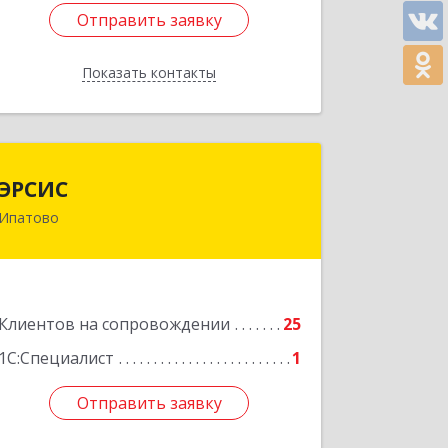
Отправить заявку
Отправить заявку
Показать контакты
Назад
ЭРСИС
ЭРСИС
Ипатово
356630, Ставропольский край,
Ипатово г, Гагарина ул, дом № 38
Подробнее
Клиентов на сопровождении
25
1С:Специалист
1
Отправить заявку
Отправить заявку