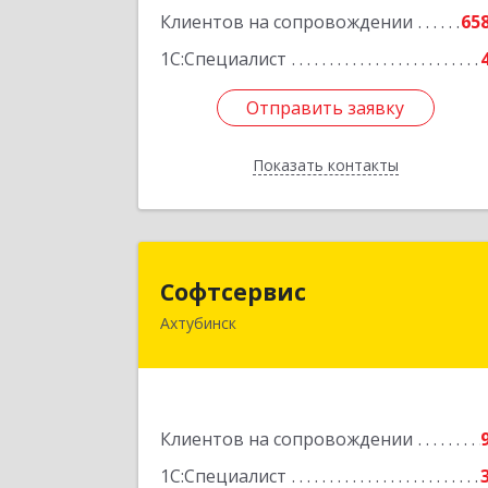
Подробне
Клиентов на сопровождении
65
1С:Специалист
Отправить заявку
Отправить заявку
Показать контакты
Назад
Софтсерви
Софтсервис
Ахтубинск
416500, Астраханская обл
Ахтубинский р-н, Ахтубинск г, Ленин
ул, дом № 5
Подробне
Клиентов на сопровождении
1С:Специалист