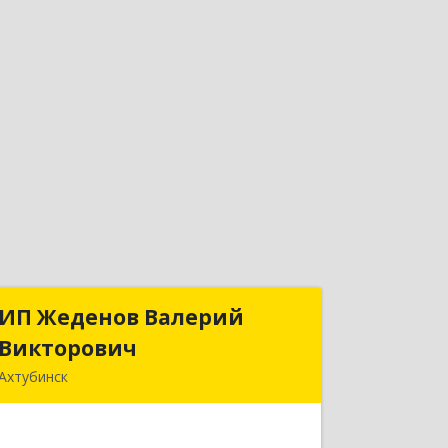
ИП Жеденов Валерий
ИП Жеденов Валерий
Викторович
Викторович
Ахтубинск
416500, Астраханская обл,
Ахтубинский р-н, Ахтубинск г,
Ст.Лаврентьева ул, дом № 2, кв.48