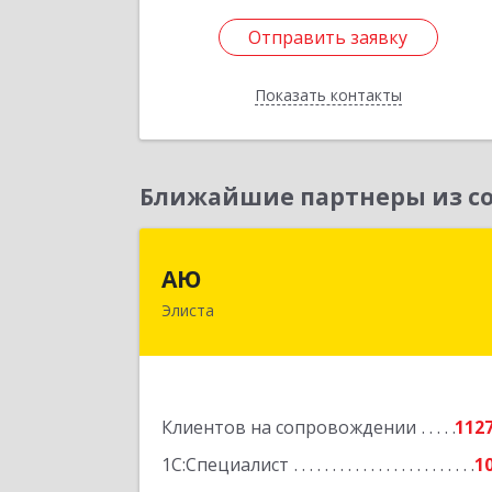
Отправить заявку
Отправить заявку
Показать контакты
Назад
Ближайшие партнеры из со
А
АЮ
Элиста
358009, Калмыкия Респ, Элиста г
А.С.Пушкина ул, дом № 20, оф.40
Подробне
Клиентов на сопровождении
112
1С:Специалист
1