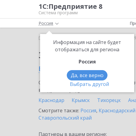
1С:Предприятие 8
Система программ
Россия
Пр
Главная
Сервисы ИТС
1С:СБП B2B
1С:СБП B2
Информация на сайте будет
отображаться для региона
Заказать 1С:СБП B2B
Россия
в Туапсе
Да, все верно
Ознакомьтесь с информационными карт
Выбрать другой
внедрение продукта.
Краснодар
Крымск
Тихорецк
Ан
Смотрите также:
Россия
,
Краснодарский
Ставропольский край
Партнеры в вашем регионе: