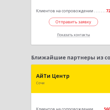
Армии ул, дом № 2
Клиентов на сопровождении
7
Подробне
Отправить заявку
Отправить заявку
Показать контакты
Назад
Ближайшие партнеры из со
АйТи Цент
АйТи Центр
Сочи
354000, Краснодарский край, Сочи
Московская ул, дом № 1
Подробне
Клиентов на сопровождении
56