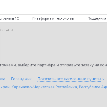
ограммы 1С
Платформа и технологии
Поддержка 
B в Туапсе
очками, выберите партнёра и отправьте заявку на ко
апа
Геленджик
Показать все населенные
пункты
 край
,
Карачаево-Черкесская Республика
,
Республика Ад