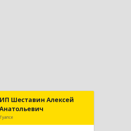
ИП Шеставин Алексей
ИП Шеставин Алексей
Анатольевич
Анатольевич
Туапсе
352800, Краснодарский край,
Туапсинский р-н, Туапсе г, Красных