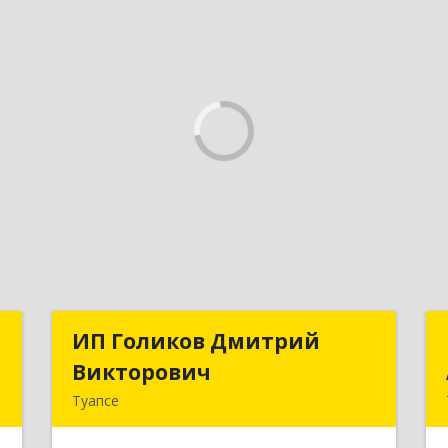
н
ИП Голиков Дмитрий
ИП Голиков Дмитрий
»
Викторович
Викторович
Туапсе
,
352803, Краснодарский край,
й
Туапсинский р-н, Туапсе г, Калараша