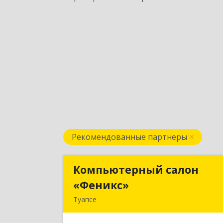
Рекомендованные партнеры
Компьютерный салон
Компьютерный сало
«Феникс»
«Феникс
Туапсе
352800, Краснодарский край
Туапсинский р-н, Туапсе г, Красно