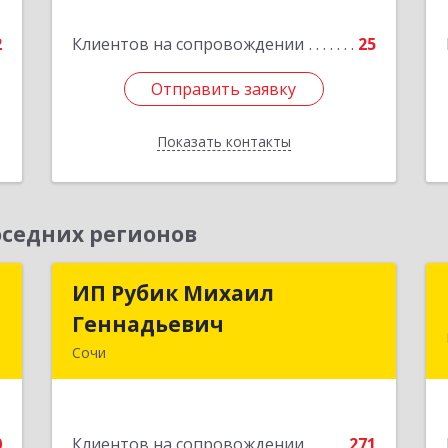
2
ул, дом № 53, кв.4
2
Клиентов на сопровождении
25
е
Подробнее
Отправить заявку
Отправить заявку
Показать контакты
Назад
седних регионов
р
ИП Рубик Михаил
ИП Рубик Михаил
Геннадьевич
Геннадьевич
,
Сочи
9
354003, Краснодарский край, Сочи г,
Макаренко ул, дом № 6/2
е
0
Клиентов на сопровождении
271
Подробнее