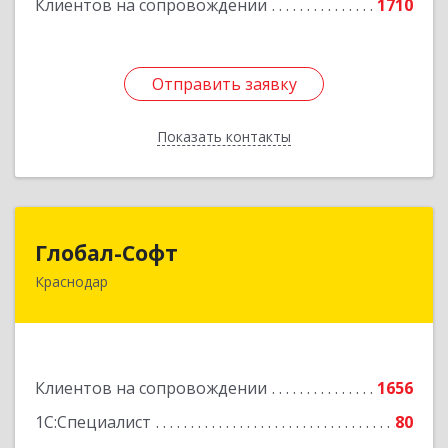
Клиентов на сопровождении
1710
Отправить заявку
Отправить заявку
Показать контакты
Назад
Глобал-Софт
Глобал-Софт
Краснодар
350018, Краснодарский край, Краснодар г,
Сормовская ул, дом № 7
Подробнее
Клиентов на сопровождении
1656
1С:Специалист
80