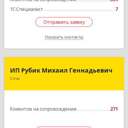
1С:Специалист
7
Отправить заявку
Отправить заявку
Показать контакты
Назад
ИП Рубик Михаил Геннадьевич
ИП Рубик Михаил Геннадьевич
Сочи
354003, Краснодарский край, Сочи г,
Макаренко ул, дом № 6/2
Подробнее
Клиентов на сопровождении
271