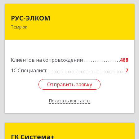
РУС-ЭЛКОМ
РУС-ЭЛКОМ
Темрюк
353500, Краснодарский край, Темрюкский р-н,
Темрюк г, Ленина ул, дом № 104
Подробнее
Клиентов на сопровождении
468
1С:Специалист
7
Отправить заявку
Отправить заявку
Показать контакты
Назад
ГК Система+
ГК Система+