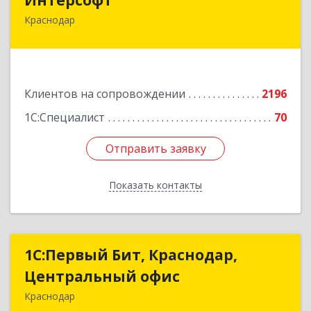
Краснодар
350020, Краснодарский край, Краснодар г,
Рашпилевская ул, дом № 179/1, оф.618
Подробнее
Клиентов на сопровождении
2196
1С:Специалист
70
Отправить заявку
Отправить заявку
Показать контакты
Назад
1С:Первый Бит, Краснодар,
1С:Первый Бит, Краснодар,
Центральный офис
Центральный офис
Краснодар
350051, Краснодарский край, Краснодар г,