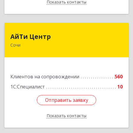
Показать контакты
Назад
АйТи Центр
АйТи Центр
Сочи
354000, Краснодарский край, Сочи, Московская
ул, дом № 19
Подробнее
Клиентов на сопровождении
560
1С:Специалист
10
Отправить заявку
Отправить заявку
Показать контакты
Назад