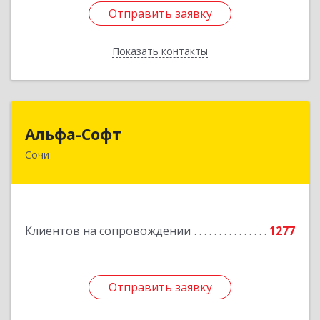
Отправить заявку
Отправить заявку
Показать контакты
Назад
Альфа-Софт
Альфа-Софт
Сочи
354000, Краснодарский край, Сочи г, Роз ул,
дом № 119, этаж 3
Подробнее
Клиентов на сопровождении
1277
Отправить заявку
Отправить заявку