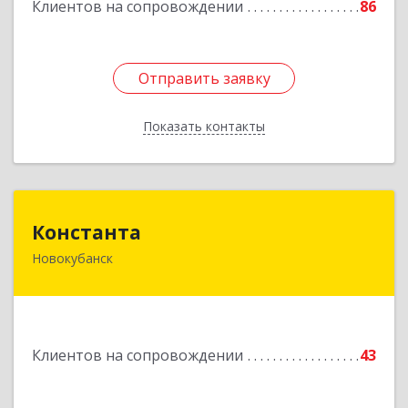
Подробнее
Клиентов на сопровождении
86
Отправить заявку
Отправить заявку
Показать контакты
Назад
Константа
Константа
Новокубанск
352240, Краснодарский край, Новокубанск г,
Альпийская ул, дом № 22, кв.2
Подробнее
Клиентов на сопровождении
43