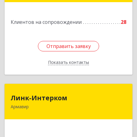
Подробнее
Клиентов на сопровождении
28
Отправить заявку
Отправить заявку
Показать контакты
Назад
Линк-Интерком
Линк-Интерком
Армавир
352930, Краснодарский край, г.о.город
Армавир, Армавир г, Каспарова ул, дом № 19,
пом.3