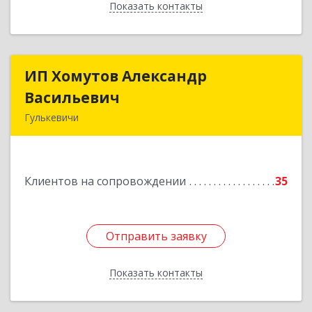
Показать контакты
Назад
ИП Хомутов Александр
ИП Хомутов Александр
Васильевич
Васильевич
Гулькевичи
352190, Краснодарский край, Гулькевичи г, 50
лет ВЛКСМ ул, дом № 21, кв.2
Клиентов на сопровождении
35
Подробнее
Отправить заявку
Отправить заявку
Показать контакты
Назад