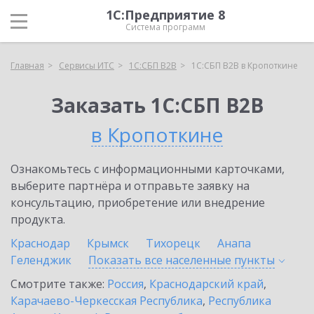
1С:Предприятие 8
Система программ
Главная
Сервисы ИТС
1С:СБП B2B
1С:СБП B2B в Кропоткине
Заказать 1С:СБП B2B
в Кропоткине
Ознакомьтесь с информационными карточками,
выберите партнёра и отправьте заявку на
консультацию, приобретение или внедрение
продукта.
Краснодар
Крымск
Тихорецк
Анапа
Геленджик
Показать все населенные
пункты
Смотрите также:
Россия
,
Краснодарский край
,
Карачаево-Черкесская Республика
,
Республика