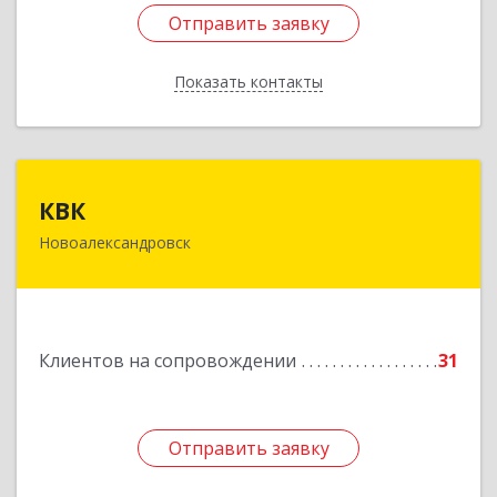
Отправить заявку
Отправить заявку
Показать контакты
Назад
КВК
КВК
Новоалександровск
356000, Ставропольский край,
Новоалександровск г, Маршала Жукова ул, дом
№ 50
Подробнее
Клиентов на сопровождении
31
Отправить заявку
Отправить заявку