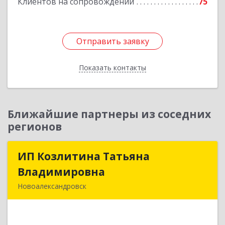
Клиентов на сопровождении
75
Отправить заявку
Отправить заявку
Показать контакты
Назад
Ближайшие партнеры из соседних
регионов
ИП Козлитина Татьяна
ИП Козлитина Татьяна
Владимировна
Владимировна
Новоалександровск
356000, Ставропольский край,
Новоалександровск г, Гайдара пер, дом № 25