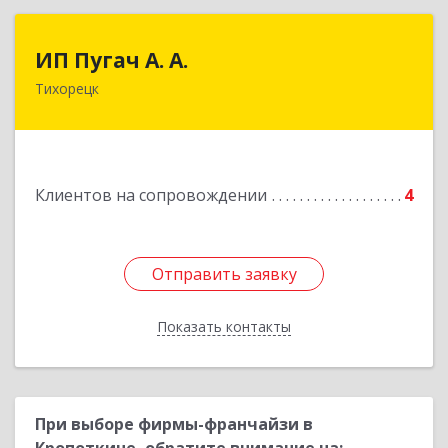
ИП Пугач А. А.
ИП Пугач А. А.
Тихорецк
352114, Краснодарский край, Тихорецкий р-н,
Еремизино-Борисовская ст, Школьная ул, дом
№ 97
Подробнее
Клиентов на сопровождении
4
Отправить заявку
Отправить заявку
Показать контакты
Назад
При выборе фирмы-франчайзи в