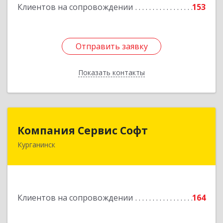
Клиентов на сопровождении
153
Подробнее
Отправить заявку
Отправить заявку
Показать контакты
Назад
Компания Сервис Софт
Компания Сервис Софт
Курганинск
352430, Краснодарский край, Курганинск г,
Розы Люксембург ул, дом № 333
Подробнее
Клиентов на сопровождении
164