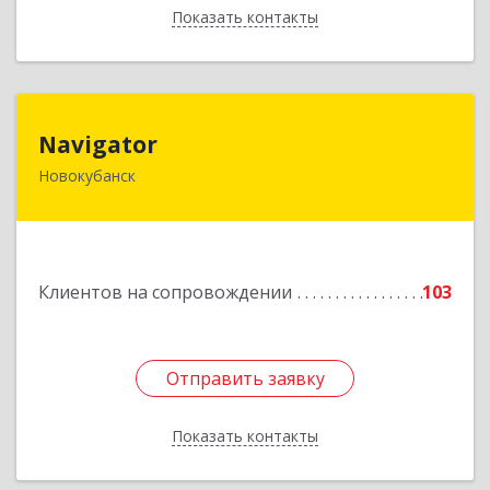
Показать контакты
Назад
Navigator
Navigator
Новокубанск
352240, Краснодарский край, Новокубанск г,
Пушкина ул, дом № 67
Подробнее
Клиентов на сопровождении
103
Отправить заявку
Отправить заявку
Показать контакты
Назад