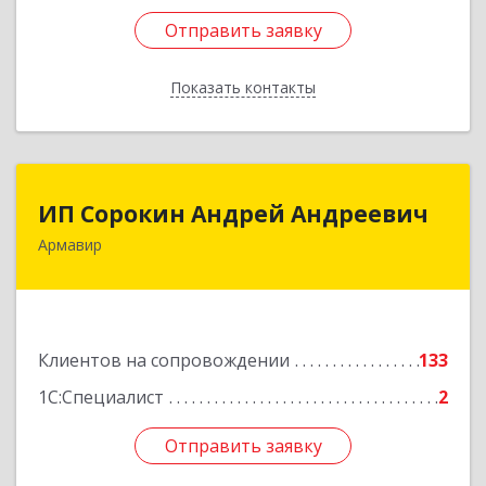
Отправить заявку
Отправить заявку
Показать контакты
Назад
ИП Сорокин Андрей Андреевич
ИП Сорокин Андрей Андреевич
Армавир
352900, Краснодарский край, Армавир г,
Ф.Энгельса ул, дом № 25, кв.309
Подробнее
Клиентов на сопровождении
133
1С:Специалист
2
Отправить заявку
Отправить заявку