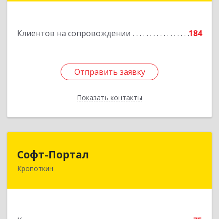
Подробнее
Клиентов на сопровождении
184
Отправить заявку
Отправить заявку
Показать контакты
Назад
Софт-Портал
Софт-Портал
Кропоткин
352395, Краснодарский край, Кавказский р-н,
Кропоткин г, Лесной пер, дом № 15, кв.61
Подробнее