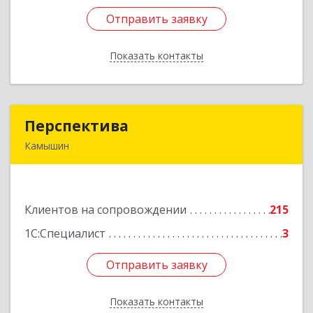
Отправить заявку
Отправить заявку
Показать контакты
Назад
Перспектива
Перспектива
Камышин
403850, Волгоградская обл, Камышин г,
Леонова ул, дом № 26
Клиентов на сопровождении
215
Подробнее
1С:Специалист
3
Отправить заявку
Отправить заявку
Показать контакты
Назад