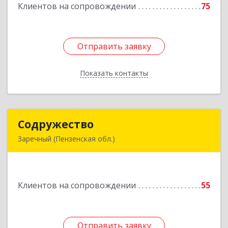
Клиентов на сопровождении
75
Подробнее
Отправить заявку
Отправить заявку
Показать контакты
Назад
Содружество
Содружество
Заречный (Пензенская обл.)
442962, Пензенская обл, Заречный г,
Промышленная ул, дом № 25
Клиентов на сопровождении
55
Подробнее
Отправить заявку
Отправить заявку