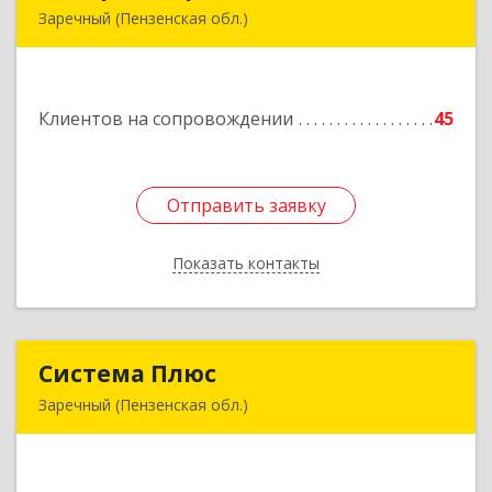
Заречный (Пензенская обл.)
442960, Пензенская обл, Заречный г,
В.В.Демакова проезд, дом № 5, кв.303
Клиентов на сопровождении
45
Подробнее
Отправить заявку
Отправить заявку
Показать контакты
Назад
Система Плюс
Система Плюс
Заречный (Пензенская обл.)
442960, Пензенская обл, Заречный г,
Комсомольская ул, дом № 1-205