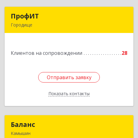
ПрофИТ
ПрофИТ
Городище
442310, Пензенская обл, Городищенский р-н,
Городище г, Комсомольская ул, дом № 29, оф.20
Клиентов на сопровождении
28
Подробнее
Отправить заявку
Отправить заявку
Показать контакты
Назад
Баланс
Баланс
Камышин