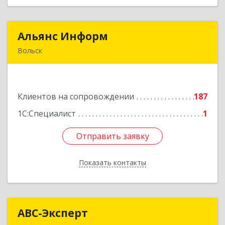
Альянс Информ
Альянс Информ
Вольск
412906, Саратовская обл, Вольск г,
Чернышевского ул, дом № 73А
Клиентов на сопровождении
187
Подробнее
1С:Специалист
1
Отправить заявку
Отправить заявку
Показать контакты
Назад
АВС-Эксперт
АВС-Эксперт