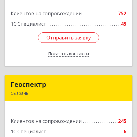
Клиентов на сопровождении
752
Подробнее
1С:Специалист
45
Отправить заявку
Отправить заявку
Показать контакты
Назад
Геоспектр
Геоспектр
Сызрань
446001, Самарская обл, Сызрань г, Кирова ул,
дом № 46
Клиентов на сопровождении
245
Подробнее
1С:Специалист
6