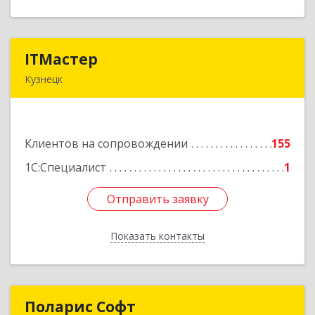
ITМастер
ITМастер
Кузнецк
442537, Пензенская обл, Кузнецк г, Белинского
ул, дом № 82, ДЦ"Сфера", оф.15
Клиентов на сопровождении
155
Подробнее
1С:Специалист
1
Отправить заявку
Отправить заявку
Показать контакты
Назад
Поларис Софт
Поларис Софт