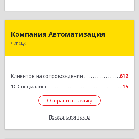
Компания Автоматизация
Компания Автоматизация
Липецк
398001, Липецкая обл, Липецк г, Победы пл,
дом № 8
Подробнее
Клиентов на сопровождении
612
1С:Специалист
15
Отправить заявку
Отправить заявку
Показать контакты
Назад