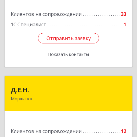
Подробнее
Клиентов на сопровождении
33
1С:Специалист
1
Отправить заявку
Отправить заявку
Показать контакты
Назад
Д.Е.Н.
Д.Е.Н.
Моршанск
393950, Тамбовская обл, Моршанск г,
Дзержинского ул, дом № 4б, кв.157
Подробнее
Клиентов на сопровождении
12