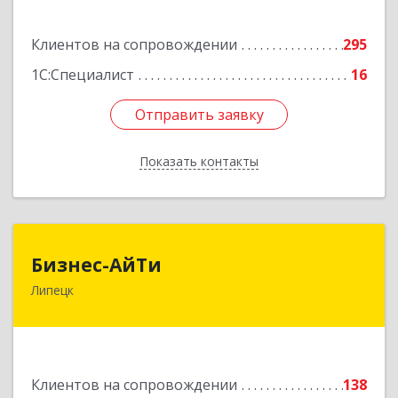
Подробнее
Клиентов на сопровождении
295
1С:Специалист
16
Отправить заявку
Отправить заявку
Показать контакты
Назад
Бизнес-АйТи
Бизнес-АйТи
Липецк
398008, Липецкая обл, Липецк г, 50 лет НЛМК
ул, дом № 11, пом.18
Подробнее
Клиентов на сопровождении
138