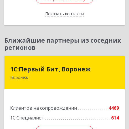
Показать контакты
Назад
Ближайшие партнеры из соседних
регионов
1С:Первый Бит, Воронеж
1С:Первый Бит, Воронеж
Воронеж
394006, Воронежская обл, Воронеж г, 20-летия
Октября ул, дом № 119, оф.711
Подробнее
Клиентов на сопровождении
4469
1С:Специалист
614