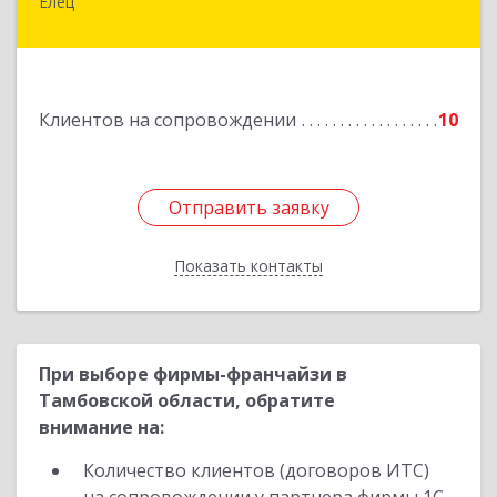
Елец
399771, Липецкая обл, Елец г, Н.Гусевой ул, 56А
Подробнее
Клиентов на сопровождении
10
Отправить заявку
Отправить заявку
Показать контакты
Назад
При выборе фирмы-франчайзи в
Тамбовской области, обратите
внимание на:
Количество клиентов (договоров ИТС)