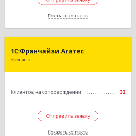
Показать контакты
Назад
1С:Франчайзи Агатес
1С:Франчайзи Агатес
Урюпинск
403113, Волгоградская обл, Урюпинск г, Ленина
пр-кт, дом № 90а
Подробнее
Клиентов на сопровождении
32
Отправить заявку
Отправить заявку
Показать контакты
Назад