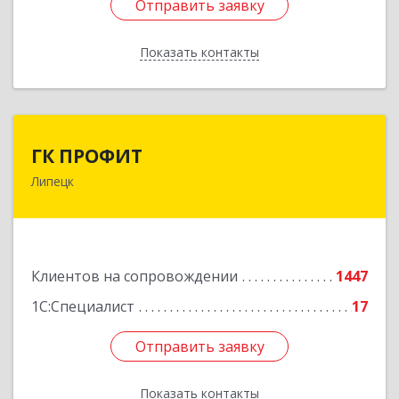
Отправить заявку
Отправить заявку
Показать контакты
Назад
ГК ПРОФИТ
ГК ПРОФИТ
Липецк
398001, Липецкая обл, Липецк г, Советская ул,
дом № 66Б, пом.8
Подробнее
Клиентов на сопровождении
1447
1С:Специалист
17
Отправить заявку
Отправить заявку
Показать контакты
Назад