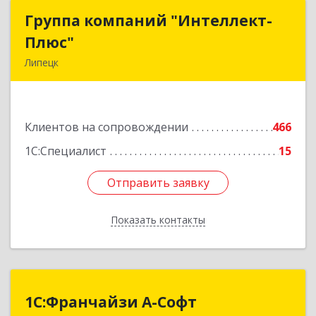
Группа компаний "Интеллект-
Группа компаний "Интеллект-
Плюс"
Плюс"
Липецк
398024, Липецкая обл, Липецк г, Победы пл,
дом № 8, 306
Клиентов на сопровождении
466
Подробнее
1С:Специалист
15
Отправить заявку
Отправить заявку
Показать контакты
Назад
1С:Франчайзи А-Софт
1С:Франчайзи А-Софт