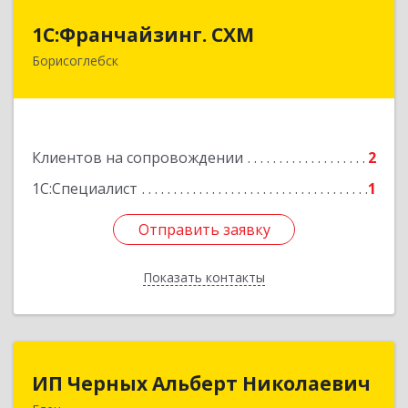
1С:Франчайзинг. СХМ
1С:Франчайзинг. СХМ
Борисоглебск
397165, Воронежская обл, Борисоглебский р-н,
Борисоглебск г, Матросовская ул, дом № 127
Подробнее
Клиентов на сопровождении
2
1С:Специалист
1
Отправить заявку
Отправить заявку
Показать контакты
Назад
ИП Черных Альберт Николаевич
ИП Черных Альберт Николаевич