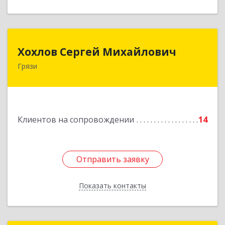
Хохлов Сергей Михайлович
Хохлов Сергей Михайлович
Грязи
399059, Россия, Липецкая обл., г.Грязи,
ул.Рублева, д.31
Подробнее
Клиентов на сопровождении
14
Отправить заявку
Отправить заявку
Показать контакты
Назад